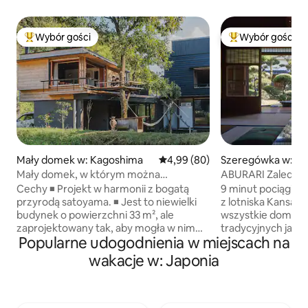
Wybór gości
Wybór gości
Najpopularniejsze z kategorii Wybór gości
Najpopularniejsze
Mały domek w: Kagoshima
Średnia ocena: 4,99 na 5, liczba
4,99 (80)
Szeregówka w: Iz
Mały domek, w którym można
ABURARI Zaledwie 
zamieszkać w otoczeniu przyrody.
Kansai, popularny
Cechy ◾️ Projekt w harmonii z bogatą
9 minut pociągiem
ogrodem (ta sama
przyrodą satoyama. ◾️ Jest to niewielki
z lotniska Kansai
3 osób)
budynek o powierzchni 33 m², ale
wszystkie domy (
zaprojektowany tak, aby mogła w nim
tradycyjnych japo
Popularne udogodnienia w miejscach na
mieszkać dwuosobowa para. ◾️ Liczba
imię, które jest 
gości: Zalecamy pobyt dla 2 osób. ◾️
domu od pokoleń. 
wakacje w: Japonia
Maksymalna liczba gości: do 2 osób
pensjonat, ale pr
dorosłych + 2 dzieci (do 12 lat). ◾️ Tiny
i przyjaciele. Może
House został również przedstawiony na
relaksującą podró
zagranicznych stronach poświęconych
martwienia się o i