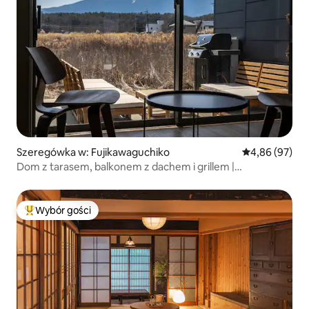
Szeregówka w: Fujikawaguchiko
Średnia ocena:
4,86 (97)
Dom z tarasem, balkonem z dachem i grillem |
Maksymalnie 10 osób | Zewnętrzna wanna z widokiem na
górę Fuji
Wybór gości
Najpopularniejsze z kategorii Wybór gości