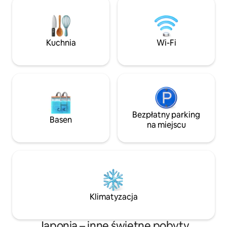
architekturze. ◾️ W przypadku dłuższego
również popularny
pobytu udzielamy zniżki. Doświadczenie
zainteresowanych 
pobytu ◾️ Spędzaj czas w ciszy, ciesząc
japońską lub miło
się naturą ◾️ Odgłosy owadów w nocy,
jak Ganjing Blade 
Kuchnia
Wi-Fi
śpiew ptaków rano i przyjemny wiatr
ale wszystko zost
natury ◾️ W pobliżu znajduje się dobre
goście mogli cies
źródło termalne ◾️ W pobliżu znajduje się
pobytem. Można z
góra, na którą można się wspiąć ◾️ Z
w przypadku różn
widokiem na japońską wieś ◾️ Oglądanie
jednej osoby po ro
filmów na projektorze (Amazon Prime) ◾️
10 osób.(Cena nie 
Słuchanie muzyki z płyt Pościel ◾️ 1 łóżko
maksymalnie 3 osób) [Najl
małżeńskie Opcja: Można dodać jedno
Bezpłatny parking
gościnność, której
Basen
łóżko typu semi-double lub semi-single.
domkach gościnny
na miejscu
◾️ Pościel nie jest zmieniana w przypadku
tatami o powierzch
dłuższych pobytów Posiłki ◾️ Nie
ogród rozciągając
zapewniamy posiłków ◾️ Dostępna jest
to esencja tradycy
dostawa kolacji. Wymagana jest
architektury.Zrelak
rezerwacja z co najmniej 4-dniowym
japoński ogród i 
wyprzedzeniem. ◾️ W promieniu 10
tatami. Salon, któ
minut jazdy samochodem znajduje się
może cofnąć Cię w c
Klimatyzacja
kilka lokali, w których można coś zjeść i
przypadku pobyt
napić się. ◾️ Dostępny jest zestaw do
Biurko, krzesła i t
samodzielnego gotowania ◾️ Bezpłatnie
również wykorzys
Japonia – inne świetne pobyty