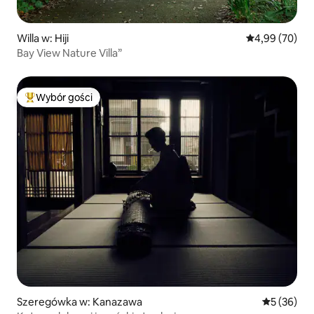
Willa w: Hiji
Średnia ocena:
4,99 (70)
Bay View Nature Villa”
Wybór gości
Najpopularniejsze z kategorii Wybór gości
Szeregówka w: Kanazawa
Średnia oce
5 (36)