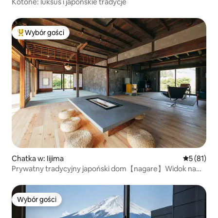
Kotone: luksus i japońskie tradycje
Wybór gości
Najpopularniejsze z kategorii Wybór gości
Chatka w: Iijima
Średnia oce
5 (81)
Prywatny tradycyjny japoński dom【nagare】Widok na
Alpy
Wybór gości
Wybór gości