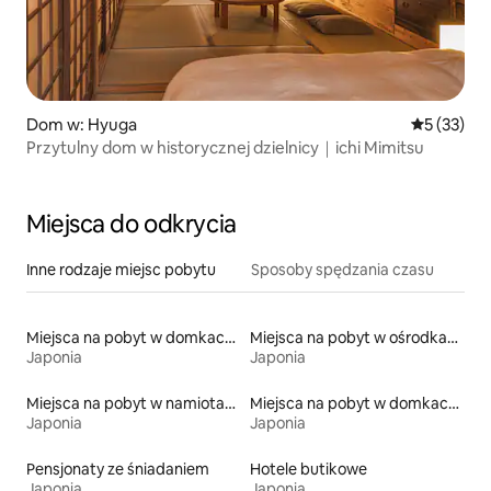
Dom w: Hyuga
Średnia oce
5 (33)
Przytulny dom w historycznej dzielnicy｜ichi Mimitsu
Miejsca do odkrycia
Inne rodzaje miejsc pobytu
Sposoby spędzania czasu
Miejsca na pobyt w domkach ekologicznych na łonie przyrody
Miejsca na pobyt w ośrodkach wypoczynkowych
Japonia
Japonia
Miejsca na pobyt w namiotach
Miejsca na pobyt w domkach na drzewie
Japonia
Japonia
Pensjonaty ze śniadaniem
Hotele butikowe
Japonia
Japonia