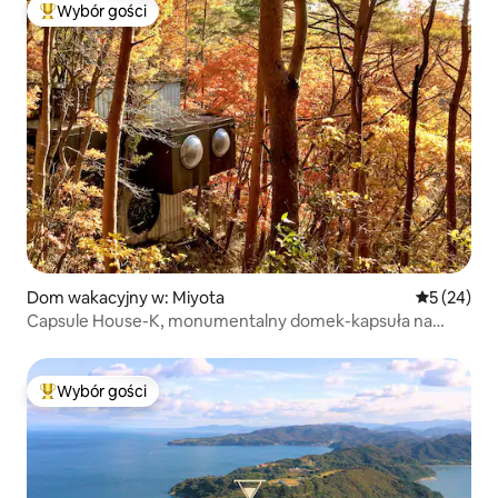
Wybór gości
Najpopularniejsze z kategorii Wybór gości
Dom wakacyjny w: Miyota
Średnia oce
5 (24)
Capsule House-K, monumentalny domek-kapsuła na
łonie natury zaprojektowany przez Kisho Kurokawę
Wybór gości
Najpopularniejsze z kategorii Wybór gości