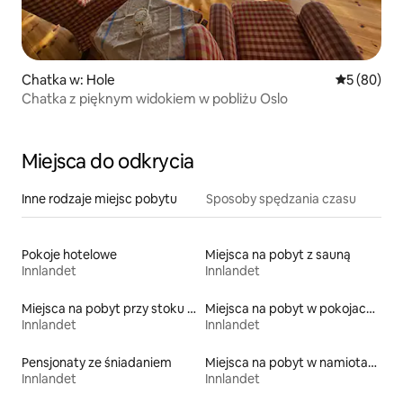
Chatka w: Hole
Średnia oce
5 (80)
Chatka z pięknym widokiem w pobliżu Oslo
Miejsca do odkrycia
Inne rodzaje miejsc pobytu
Sposoby spędzania czasu
Pokoje hotelowe
Miejsca na pobyt z sauną
Innlandet
Innlandet
Miejsca na pobyt przy stoku narciarskim
Miejsca na pobyt w pokojach prywatnych z łazienką
Innlandet
Innlandet
Pensjonaty ze śniadaniem
Miejsca na pobyt w namiotach
Innlandet
Innlandet