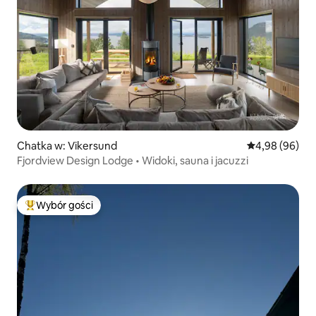
Chatka w: Vikersund
Średnia ocena:
4,98 (96)
Fjordview Design Lodge • Widoki, sauna i jacuzzi
Wybór gości
Najpopularniejsze z kategorii Wybór gości