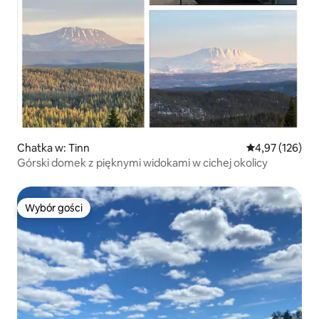
Chatka w: Tinn
Średnia ocena: 
4,97 (126)
Górski domek z pięknymi widokami w cichej okolicy
Wybór gości
Wybór gości