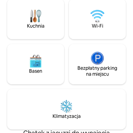
fantastycznym widokiem na
250 NOK/20 GBP/2
Jotunheimen! Wspaniałe wędrówki
krępuj się i weź ze sobą. Zimą
przez cały rok. Dwie sypialnie i dwie
wędrówki na rakiet
łazienki na pierwszym piętrze. Hems z
jazdy na nartach b
dwiema sypialniami i otwartym
Kuchnia
Wi-Fi
zainteresowany, sk
rozwiązaniem do salonu. Duża kuchnia z
bezpośrednim dostępem do pokoju
narciarskiego/stoiska z lubrykantem. W
chatce znajduje się ładowarka
elektryczna.
Bezpłatny parking
Basen
na miejscu
Klimatyzacja