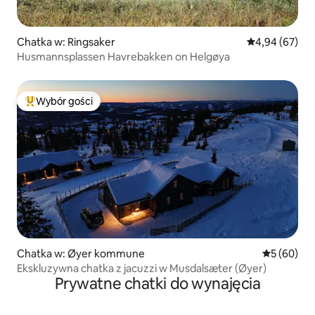
Chatka w: Ringsaker
Średnia ocena:
4,94 (67)
Husmannsplassen Havrebakken on Helgøya
Wybór gości
Najpopularniejsze z kategorii Wybór gości
Chatka w: Øyer kommune
Średnia oce
5 (60)
Ekskluzywna chatka z jacuzzi w Musdalsæter (Øyer)
Prywatne chatki do wynajęcia