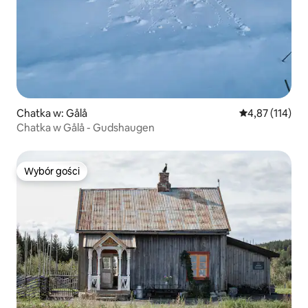
Chatka w: Gålå
Średnia ocena: 
4,87 (114)
Chatka w Gålå - Gudshaugen
Wybór gości
Wybór gości