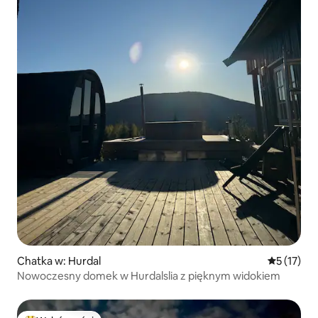
Chatka w: Hurdal
Średnia oce
5 (17)
Nowoczesny domek w Hurdalslia z pięknym widokiem