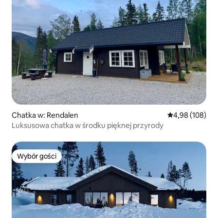
Chatka w: Rendalen
Średnia ocena: 
4,98 (108)
Luksusowa chatka w środku pięknej przyrody
Wybór gości
Wybór gości