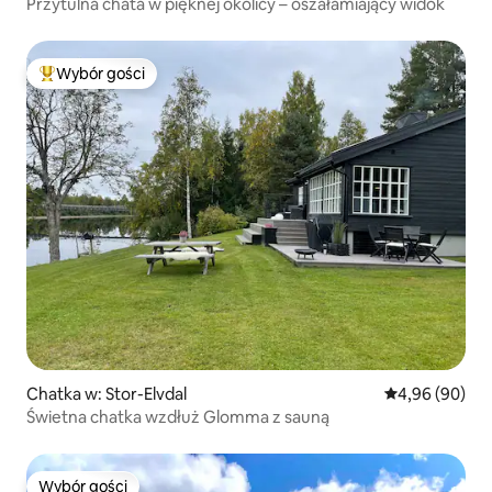
Przytulna chata w pięknej okolicy – oszałamiający widok
Wybór gości
Najpopularniejsze z kategorii Wybór gości
Chatka w: Stor-Elvdal
Średnia ocena:
4,96 (90)
Świetna chatka wzdłuż Glomma z sauną
Wybór gości