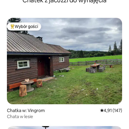
Chatek z jacuzzi do wynajęcia
Wybór gości
Najpopularniejsze z kategorii Wybór gości
Chatka w: Vingrom
Średnia ocena: 
4,91 (147)
Chata w lesie