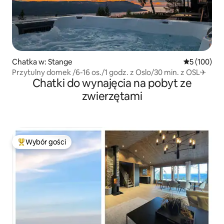
Chatka w: Stange
Średnia ocen
5 (100)
Przytulny domek /6-16 os./1 godz. z Oslo/30 min. z OSL✈
Chatki do wynajęcia na pobyt ze
zwierzętami
Wybór gości
Najpopularniejsze z kategorii Wybór gości