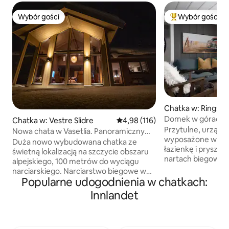
Wybór gości
Wybór gości
Wybór gości
Najpopularniejsze
Chatka w: Ringsak
Domek w górach i
Chatka w: Vestre Slidre
Średnia ocena: 4,98 na 5, liczba 
4,98 (116)
Sjusjøen/Lilleham
Przytulne, urządz
Nowa chata w Vasetlia. Panoramiczny
wyposażone w dob
widok i możliwość wjazdu na nartach!
Duża nowo wybudowana chatka ze
łazienkę i prysznic. Do Sjusjøen jazda 
świetną lokalizacją na szczycie obszaru
nartach biegowych
alpejskiego, 100 metrów do wyciągu
rozrywki Hafjell/
narciarskiego. Narciarstwo biegowe w
a Sjusjøen dla rodz
Popularne udogodnienia w chatkach:
bezpośrednim sąsiedztwie. Latem masz
Centrum Lillehamm
poranne słońce na tarasie
Innlandet
spożywczy Mesnal
śniadaniowym, zanim popołudniowe
i w niedzielę 3 min. Pościel i ręcznik
słońce rozciąga się na duży połączony
można wypożyczyć 
taras z łupkami i drewnem, z
zarezerwować z 