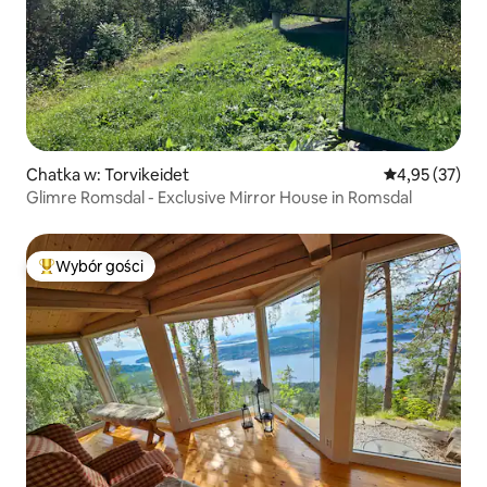
Chatka w: Torvikeidet
Średnia ocena:
4,95 (37)
Glimre Romsdal - Exclusive Mirror House in Romsdal
Wybór gości
Najpopularniejsze z kategorii Wybór gości