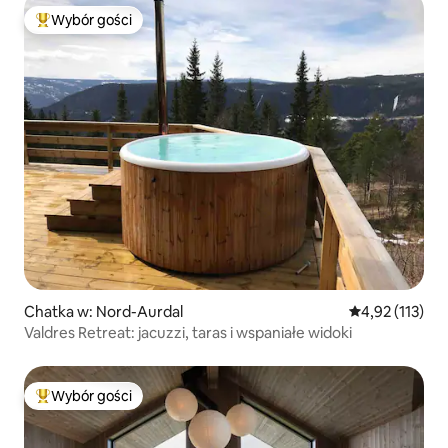
Wybór gości
Najpopularniejsze z kategorii Wybór gości
Chatka w: Nord-Aurdal
Średnia ocena: 
4,92 (113)
Valdres Retreat: jacuzzi, taras i wspaniałe widoki
Wybór gości
Najpopularniejsze z kategorii Wybór gości