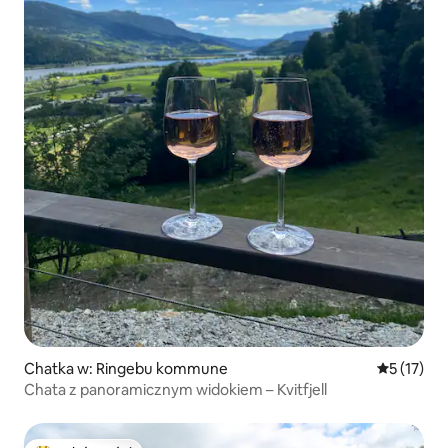
Chatka w: Ringebu kommune
Średnia oce
5 (17)
Chata z panoramicznym widokiem – Kvitfjell