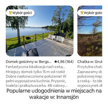
Wybór gości
Wybór gości
Najpopularniejsze z kategorii Wybór gości
Najpopularniejsze
Domek gościnny w: Bergsb
Średnia ocena: 4,96 na 5, liczba 
4,96 (164)
Chatka w: Grubba
oda
Fantastyczna lokalizacja nad rzeką
Przytulna chata w p
Umeälven.
spokojny wypocz
Mniejszy domek tylko 15 m od rzeki!
Zapraszamy do nas
Dobre nasłonecznione położenie! W
położonej między
pełni wyposażona kuchnia. Prysznic,
a rzeką – to ideal
toaleta i pralka/suszarka. 48-calowy
wypoczynek dla par
Popularne udogodnienia w miejscach na
telewizor z chromecastem. Podwójne
przyrody. Dom jest
łóżko 160 cm. Rozkładana sofa 140 cm.
miłośników piesz
wakacje w: Innansjön
Dostępna jest sauna opalana drewnem i
(w pobliżu jest wi
wanna z hydromasażem, 750 SEK/4h
górskiego i pływani