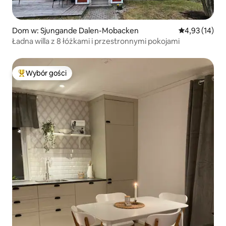
Dom w: Sjungande Dalen-Mobacken
Średnia ocena:
4,93 (14)
Ładna willa z 8 łóżkami i przestronnymi pokojami
Wybór gości
Najpopularniejsze z kategorii Wybór gości