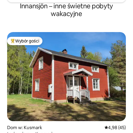
Innansjön – inne świetne pobyty
wakacyjne
Wybór gości
Najpopularniejsze z kategorii Wybór gości
Dom w: Kusmark
Średnia ocena:
4,98 (45)