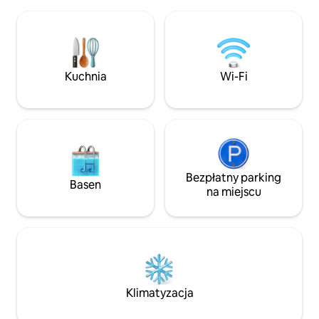
wanna z hydromasażem, 750 SEK/4h
zaledwie 5 minut
sauna. Wynajem pościeli/ręczników 150
wygodnie pomieści
SEK za osobę. Wanna z hydromasażem
się poranną kawą z
nie jest gwarantowana, gdy rezerwacja
słońcem o północy 
jest dokonana mniej niż 5 dni wcześniej
w saunie. Zaledwie
(czyszczenie, chemia i chlor) Ciesz się
w pobliżu przysta
Kuchnia
Wi-Fi
widokiem, pięknymi trasami
Witamy w naszej p
spacerowymi, bliskością centrum
chatce położonej n
miasta, rezerwatem przyrody, Ica maxi i
otoczonej przyrod
Avion.
Bezpłatny parking
Basen
na miejscu
Klimatyzacja