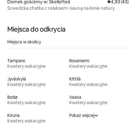
Domek gościnny w: Skellefteå
Średnia ocena:
4,93 (43)
Szwedzka chatka z relaksem i sauną na łonie natury
Miejsca do odkrycia
Miejsca w okolicy
Tampere
Rovaniemi
Kwatery wakacyjne
Kwatery wakacyjne
Jyväskylä
Kittilä
Kwatery wakacyjne
Kwatery wakacyjne
Bodø
Vaasa
Kwatery wakacyjne
Kwatery wakacyjne
Kiruna
Pokaż więcej
Kwatery wakacyjne