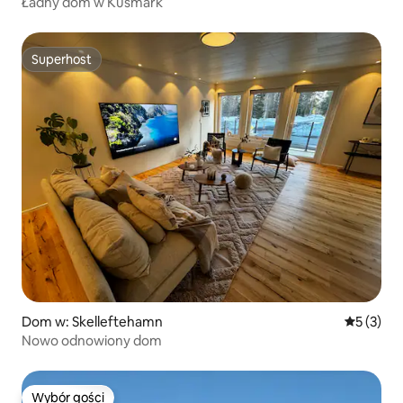
Ładny dom w Kusmark
Superhost
Superhost
Dom w: Skelleftehamn
Średnia oc
5 (3)
Nowo odnowiony dom
Wybór gości