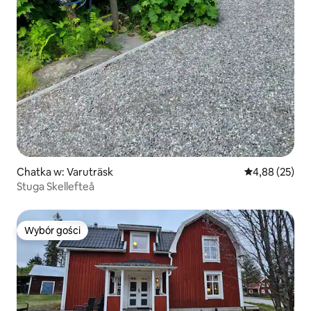
Chatka w: Varuträsk
Średnia ocena:
4,88 (25)
Stuga Skellefteå
Wybór gości
Wybór gości