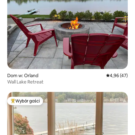
Dom w: Orland
Średnia ocena:
4,96 (47)
Wall Lake Retreat
Wybór gości
Najpopularniejsze z kategorii Wybór gości