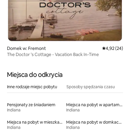
Domek w: Fremont
Średnia ocena:
4,92 (24)
The Doctor 's Cottage - Vacation Back In-Time
Miejsca do odkrycia
Inne rodzaje miejsc pobytu
Sposoby spędzania czasu
Pensjonaty ze śniadaniem
Miejsca na pobyt w apartamentach z obsługą
Indiana
Indiana
Miejsca na pobyt w mieszkaniach typu condo
Miejsca na pobyt w domkach gościnnych
Indiana
Indiana