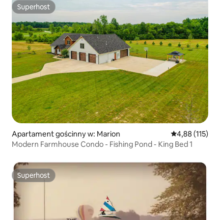
Superhost
Superhost
Apartament gościnny w: Marion
Średnia ocena: 
4,88 (115)
Modern Farmhouse Condo - Fishing Pond - King Bed 1
Superhost
Superhost