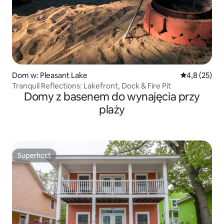
Dom w: Pleasant Lake
Średnia ocena
4,8 (25)
Tranquil Reflections: Lakefront, Dock & Fire Pit
Domy z basenem do wynajęcia przy
plaży
Superhost
Superhost