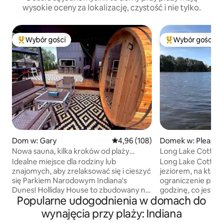
wysokie oceny za lokalizację, czystość i nie tylko.
Wybór gości
Wybór gości
Najpopularniejsze z kategorii Wybór gości
Najpopularniejsze
Dom w: Gary
Średnia ocena: 4,96 na 5, liczba 
4,96 (108)
Domek w: Pleasan
Nowa sauna, kilka kroków od plaży
Long Lake Cottag
i Parku Narodowego
Idealne miejsce dla rodziny lub
Long Lake Cottage
znajomych, aby zrelaksować się i cieszyć
jeziorem, na któr
się Parkiem Narodowym Indiana's
ograniczenie prędk
Dunes! Holliday House to zbudowany na
godzinę, co jest 
Popularne udogodnienia w domach do
zamówienie dom z 2022 roku z
miejscem na relaks
widokiem na jezioro i ścieżką na plażę
kajakami, wędkowa
wynajęcia przy plaży: Indiana
zaledwie kilka kroków od drzwi
nas. Long Lake jes