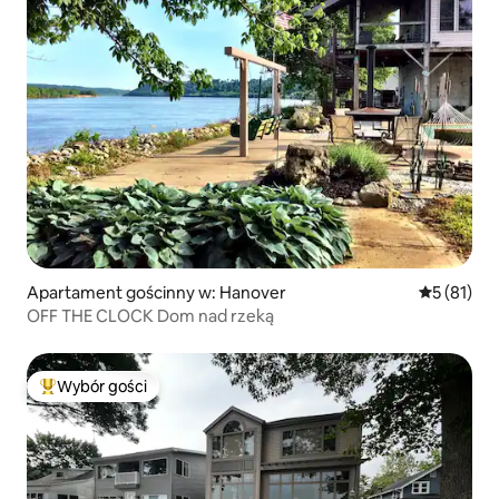
Apartament gościnny w: Hanover
Średnia oce
5 (81)
OFF THE CLOCK Dom nad rzeką
Wybór gości
Najpopularniejsze z kategorii Wybór gości