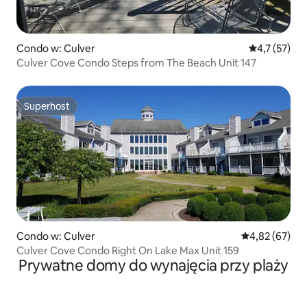
Condo w: Culver
Średnia ocena
4,7 (57)
Culver Cove Condo Steps from The Beach Unit 147
Superhost
Superhost
Condo w: Culver
Średnia ocena:
4,82 (67)
Culver Cove Condo Right On Lake Max Unit 159
Prywatne domy do wynajęcia przy plaży