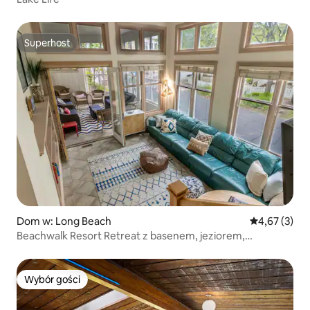
Superhost
Superhost
Dom w: Long Beach
Średnia ocena
4,67 (3)
Beachwalk Resort Retreat z basenem, jeziorem,
dostępem do plaży
Wybór gości
Wybór gości