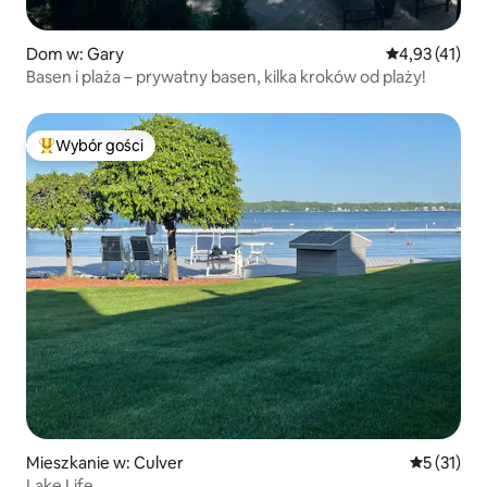
Dom w: Gary
Średnia ocena:
4,93 (41)
Basen i plaża – prywatny basen, kilka kroków od plaży!
Wybór gości
Najpopularniejsze z kategorii Wybór gości
Mieszkanie w: Culver
Średnia oce
5 (31)
Lake Life