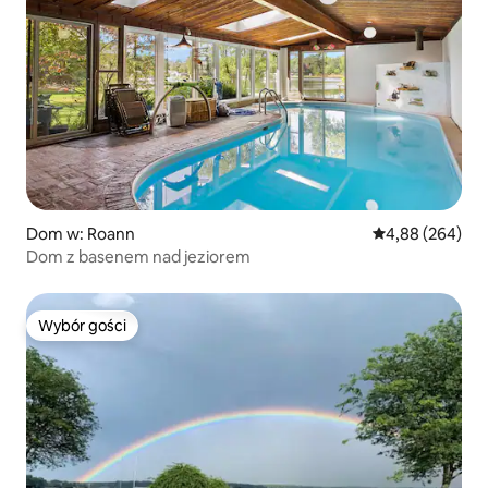
Dom w: Roann
Średnia ocena: 4
4,88 (264)
Dom z basenem nad jeziorem
Wybór gości
Wybór gości