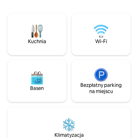
wejściowych! Ten otwarty projekt o
rzeki Pigeon, któ
powierzchni 2000 stóp kwadratowych
kajakiem przez wiel
ma 3 sypialnie i 3 łazienki, 16-calowe
minut od Angoli (U
sufity, otwarty wspaniały pokój z piękną
Stanowy Pokagon,
kuchnią wewnętrzną/zewnętrzną,
itp.). Mam nadziej
niestandardowe miejsca do siedzenia dla
pobyt. Mamy rygorystyczne zasady
8 osób i hamak na poddaszu.
anulowania, ale z
Kuchnia
Wi-Fi
Gospodarze mieszkają obok i są łatwo
kosztów pobytu, je
dostępni w razie potrzeby! Wszystko
rezerwację 14 dni
znajduje się na pierwszym piętrze, z
wyjątkiem trzeciej sypialni.
Bezpłatny parking
Basen
na miejscu
Klimatyzacja