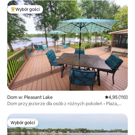
Wybór gości
Najpopularniejsze z kategorii Wybór gości
Dom w: Pleasant Lake
Średnia ocena: 
4,95 (110)
Dom przy jeziorze dla osób z różnych pokoleń • Plaża,
kajaki, ogromny taras
Wybór gości
Wybór gości