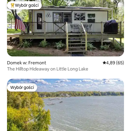
Wybór gości
Najpopularniejsze z kategorii Wybór gości
Domek w: Fremont
Średnia ocena:
4,89 (65)
The Hilltop Hideaway on Little Long Lake
Wybór gości
Wybór gości