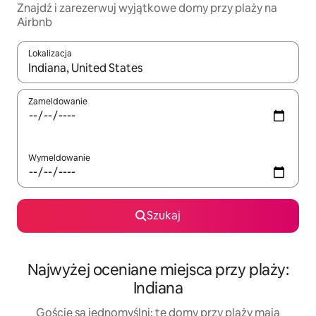
Znajdź i zarezerwuj wyjątkowe domy przy plaży na
Airbnb
Lokalizacja
Gdy wyniki będą dostępne, możesz poruszać się po nich za pom
Zameldowanie
Wymeldowanie
Szukaj
Najwyżej oceniane miejsca przy plaży:
Indiana
Goście są jednomyślni: te domy przy plaży mają