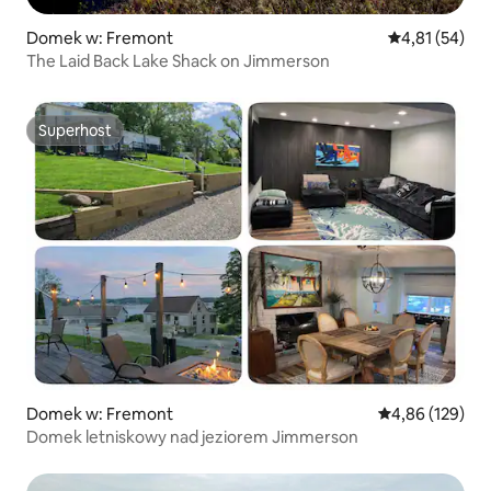
Domek w: Fremont
Średnia ocena:
4,81 (54)
The Laid Back Lake Shack on Jimmerson
Superhost
Superhost
Domek w: Fremont
Średnia ocena: 
4,86 (129)
Domek letniskowy nad jeziorem Jimmerson