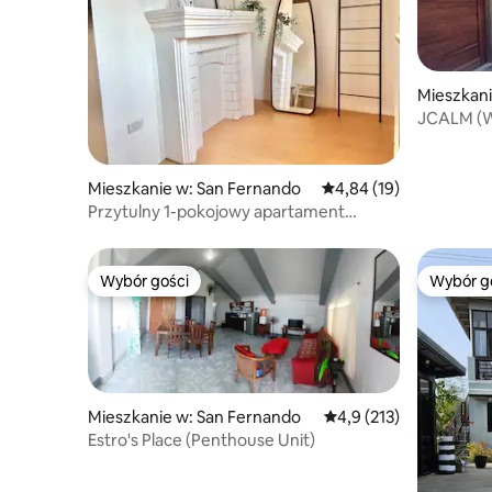
Mieszkani
JCALM (W
nr 2
Mieszkanie w: San Fernando
Średnia ocena: 4,84 na 
4,84 (19)
Przytulny 1-pokojowy apartament
w przystępnej cenie – 5 min pieszo od
plaży
Wybór gości
Wybór g
Wybór gości
Wybór g
Mieszkanie w: San Fernando
Średnia ocena: 4,9 na 5
4,9 (213)
Estro's Place (Penthouse Unit)