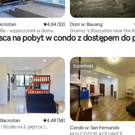
acnotan
Średnia ocena: 4,94 na 5, liczba recenzji: 52
4,94 (52)
Dom w: Bauang
cilla – wypoczynek w domu
Granny 's Staycation near the 
sca na pobyt w condo z dostępem do 
Superhost
Superhost
 Bacnotan
Średnia ocena: 4,48 na 5, liczba recenzji: 58
4,48 (58)
| Studio na 2. piętrze |
5, liczba recenzji: 48
Condo w: San Fernando
 plaży
MJ's COZY PLACE UNIT 5