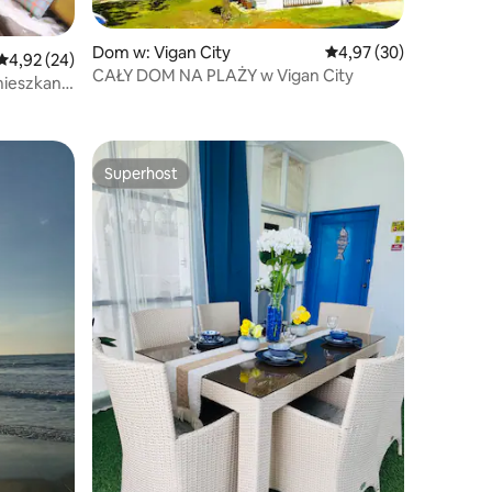
Dom w: Vigan City
Średnia ocena: 4,97 na 
4,97 (30)
Średnia ocena: 4,92 na 5, liczba recenzji: 24
4,92 (24)
CAŁY DOM NA PLAŻY w Vigan City
mieszkanie
Superhost
Superhost