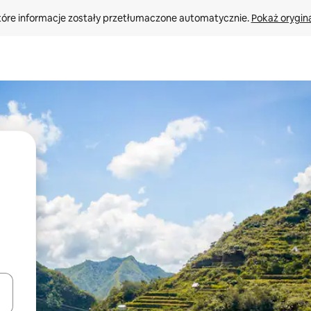
tóre informacje zostały przetłumaczone automatycznie. 
Pokaż orygina
o nich za pomocą klawiszy strzałek w górę i w dół lub przeglądać j