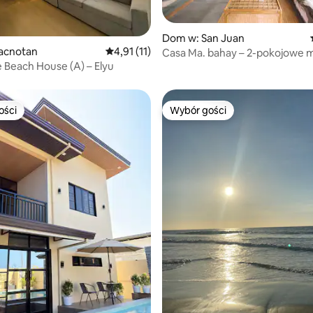
Dom w: San Juan
5, liczba recenzji: 96
acnotan
Średnia ocena: 4,91 na 5, liczba recenzji: 11
4,91 (11)
Casa Ma. bahay – 2-pokojowe 
 Beach House (A) – Elyu
(2/F) 3 minuty od plaży
ości
Wybór gości
ości
Wybór gości
5, liczba recenzji: 17