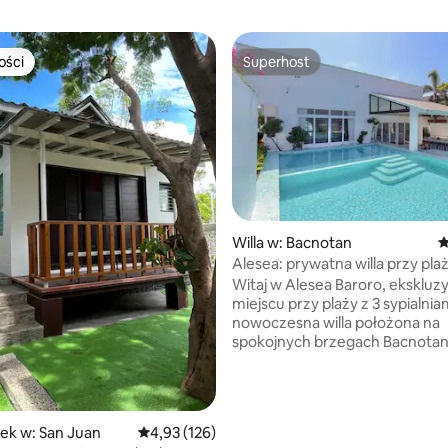
ości
Superhost
ości
Superhost
Willa w: Bacnotan
Ś
Alesea: prywatna willa przy plaż
, liczba recenzji: 126
jacuzzi
Witaj w Alesea Baroro, eksklu
miejscu przy plaży z 3 sypialniami.
nowoczesna willa położona na
spokojnych brzegach Bacnotan
Union, oferuje: - Dostęp przy plaży: plaża
tuż pod Twoimi drzwiami – Bas
z widokiem na zachód słońca
i podgrzewane jacuzzi - Udogo
ek w: San Juan
Średnia ocena: 4,93 na 5, liczba recenzji: 126
4,93 (126)
premium: szybkie Wi-Fi, ekspre