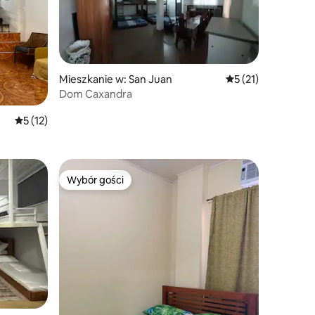
Mieszkanie w: San Juan
Średnia ocena: 5 na
5 (21)
Dom Caxandra
Średnia ocena: 5 na 5, liczba recenzji: 12
5 (12)
Wybór gości
Wybór gości