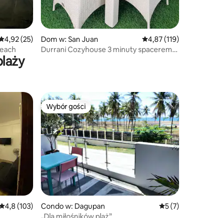
Średnia ocena: 4,92 na 5, liczba recenzji: 25
4,92 (25)
Dom w: San Juan
Średnia ocena: 4,87 na 5
4,87 (119)
Beach
Durrani Cozyhouse 3 minuty spacerem
plaży
od plaży.
Wybór gości
Wybór gości
Średnia ocena: 4,8 na 5, liczba recenzji: 103
4,8 (103)
Condo w: Dagupan
Średnia ocena: 5 n
5 (7)
„Dla miłośników plaż”