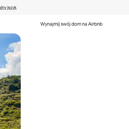
lny język
Wynajmij swój dom na Airbnb
e za pomocą gestów dotykowych lub przesuwania.