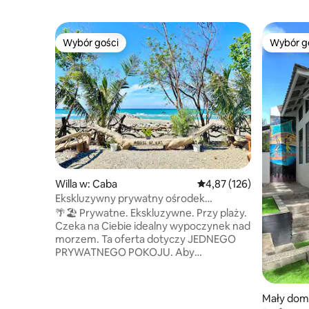
Wybór gości
Wybór g
Wybór gości
Wybór g
Willa w: Caba
Średnia ocena: 4,87 na 5
4,87 (126)
Ekskluzywny prywatny ośrodek
wypoczynkowy | Przy plaży | La Union
🌴🏖️ Prywatne. Ekskluzywne. Przy plaży.
Czeka na Ciebie idealny wypoczynek nad
morzem. Ta oferta dotyczy JEDNEGO
PRYWATNEGO POKOJU. Aby
zarezerwować dodatkowe pokoje
i zakwaterować większe grupy, zapoznaj
się z poniższymi stawkami warstwowymi:
Mały dom
Każdy pokój jest odpowiedni dla 4–