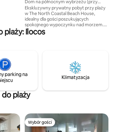
Dom na północnym wybrzeżu (przy
kości,
plaży) – Ilocos Sur
Ekskluzywny prywatny pobyt przy plaży
a
w The North Coastal Beach House,
idealny dla gości poszukujących
spokojnego wypoczynku nad morzem.
t od
plaży: Ilocos
W domu znajdują się: • Ekskluzywny
an,
prywatny dostęp do plaży • Kuchnia na
nnych
zewnątrz • Sypialnia • Prysznic
wewnętrzny • Prysznic na zewnątrz •
Prywatny salon kubo • Bezpieczne
miejsce parkingowe Atrakcje i zajęcia
w pobliżu: kajakarstwo, narty wodne,
zjeżdżalnia linowa i przejażdżki łodzią
ny parking na
bananową | Santiago Cove Beach | Vitalis
Klimatyzacja
iejscu
Villa (Santorini of the North) | 40 min od
Vigan City | 25 min od Pinsal Falls
 do plaży
Wybór gości
Wybór gości