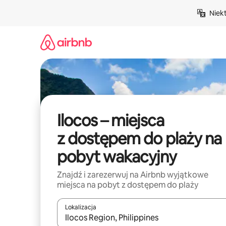
Przejdź
Niek
do
treści
Ilocos – miejsca
z dostępem do plaży na
pobyt wakacyjny
Znajdź i zarezerwuj na Airbnb wyjątkowe
miejsca na pobyt z dostępem do plaży
Lokalizacja
Gdy wyniki będą dostępne, możesz poruszać się p