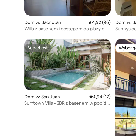
Dom w: Bacnotan
Średnia ocena: 4,92 na 
4,92 (96)
Dom w: B
Willa z basenem i dostępem do plaży dla
Sunnyside
7 osób, tylko dla dorosłych
Superhost
Wybór g
Superhost
Wybór g
Dom w: San Juan
Średnia ocena: 4,94 na 
4,94 (17)
Surftown Villa - 3BR z basenem w pobliżu
plaży