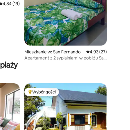
Średnia ocena: 4,84 na 5, liczba recenzji: 19
4,84 (19)
Mieszkanie w: San Fernando
Średnia ocena: 4,93 na 
4,93 (27)
Apartament z 2 sypialniami w pobliżu San
plaży
Juan LU
Wybór gości
Najpopularniejsze z kategorii Wybór gości