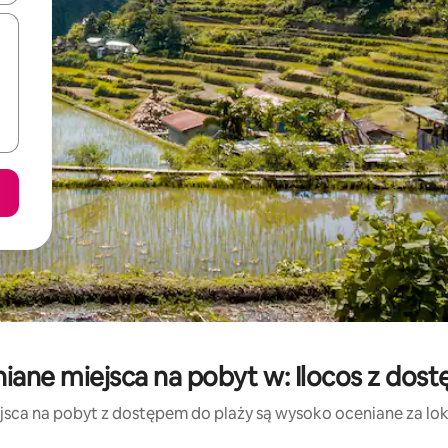
iane miejsca na pobyt w: Ilocos z dos
jsca na pobyt z dostępem do plaży są wysoko oceniane za lokal