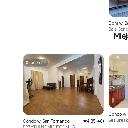
Dom w: B
Balai Sen
Miej
Superhost
Superhost
Condo w:
Sea Break 
Condo w: San Fernando
Średnia ocena: 4,85 na 
4,85 (48)
W pobliżu
PRZYTULNE MIEJSCE MJ 6