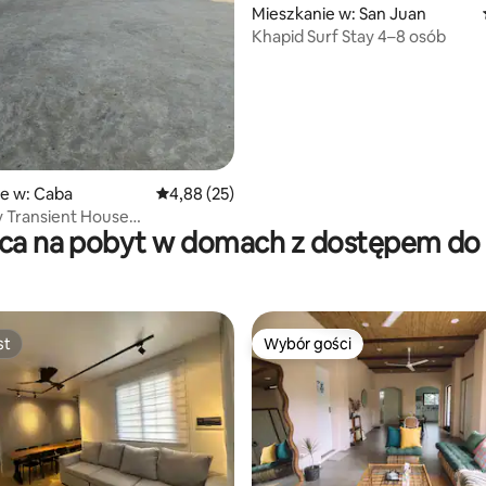
Mieszkanie w: San Juan
Khapid Surf Stay 4–8 osób
e w: Caba
Średnia ocena: 4,88 na 5, liczba recenzji: 25
4,88 (25)
 Transient House
sca na pobyt w domach z dostępem do 
acją 2
st
Wybór gości
st
Wybór gości