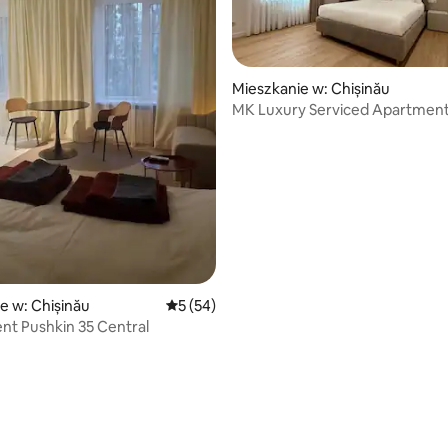
Mieszkanie w: Chișinău
MK Luxury Serviced Apartments
5, liczba recenzji: 71
Apt. 4
e w: Chișinău
Średnia ocena: 5 na 5, liczba recenzji: 54
5 (54)
t Pushkin 35 Central