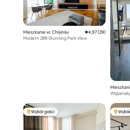
Mieszkanie w: Chișinău
Średnia ocena: 4,97 na 
4,97 (39)
Modern 2BR Stunning Park View
Mieszkani
Wspaniały
Wybór gości
Wybór
Najpopularniejsze z kategorii Wybór gości
Najpopul