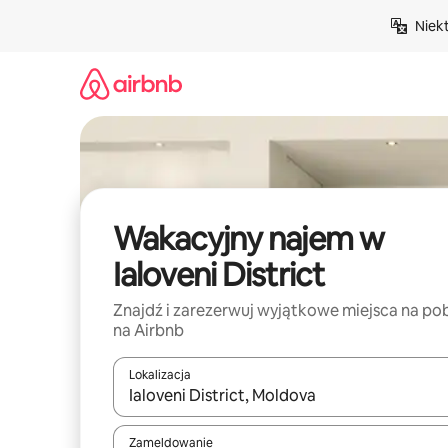
Przejdź
Niek
do
treści
Wakacyjny najem w
Ialoveni District
Znajdź i zarezerwuj wyjątkowe miejsca na po
na Airbnb
Lokalizacja
Gdy wyniki będą dostępne, możesz poruszać się p
Zameldowanie