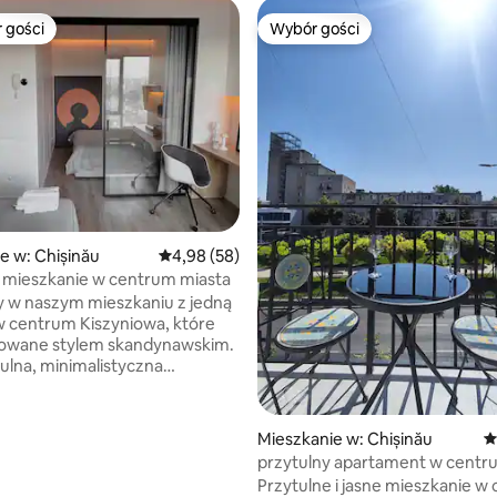
 gości
Wybór gości
arniejsze z kategorii Wybór gości
Wybór gości
5, liczba recenzji: 47
e w: Chișinău
Średnia ocena: 4,98 na 5, liczba recenzji: 58
4,98 (58)
 mieszkanie w centrum miasta
 w naszym mieszkaniu z jedną
 w centrum Kiszyniowa, które
irowane stylem skandynawskim.
ulna, minimalistyczna
ń oferuje salon na otwartym
czesne meble. Obok i przed
 jest🅿️ bezpłatny parking, co
Mieszkanie w: Chișinău
Ś
ykle rzadkie w centrum. 📺
przytulny apartament w centr
 wygodą zmywarki, pralki,
Przytulne i jasne mieszkanie w
 ekspresu do kawy, telewizora,