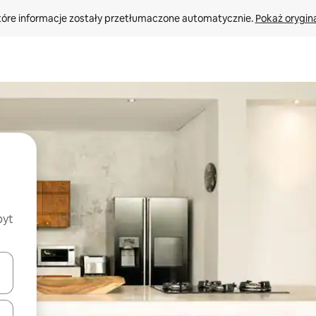
tóre informacje zostały przetłumaczone automatycznie. 
Pokaż orygina
byt
o nich za pomocą klawiszy strzałek w górę i w dół lub przeglądać j