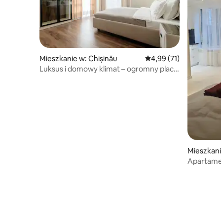
Mieszkanie w: Chișinău
Średnia ocena: 4,99 na 
4,99 (71)
Luksus i domowy klimat – ogromny plac
zabaw i panoramiczne widoki
Mieszkani
Apartamen