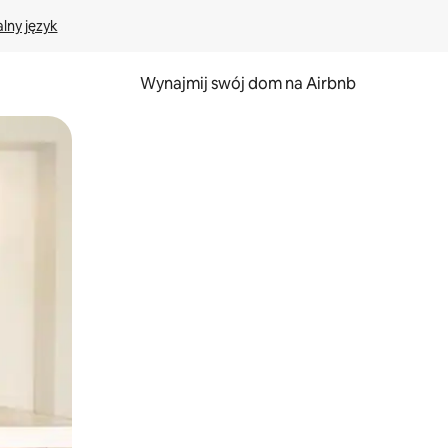
lny język
Wynajmij swój dom na Airbnb
e za pomocą gestów dotykowych lub przesuwania.