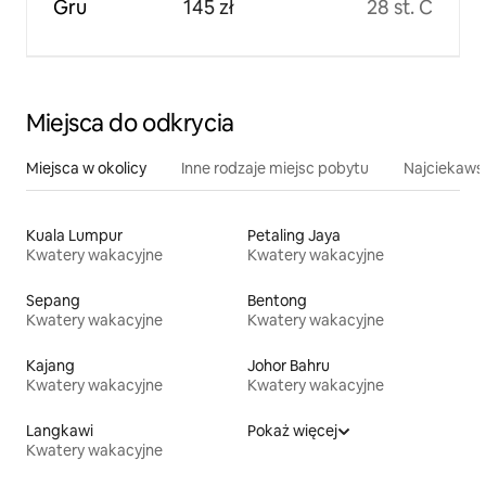
Gru
145 zł
28 st. C
Miejsca do odkrycia
Miejsca w okolicy
Inne rodzaje miejsc pobytu
Najciekawsz
Kuala Lumpur
Petaling Jaya
Kwatery wakacyjne
Kwatery wakacyjne
Sepang
Bentong
Kwatery wakacyjne
Kwatery wakacyjne
Kajang
Johor Bahru
Kwatery wakacyjne
Kwatery wakacyjne
Langkawi
Pokaż więcej
Kwatery wakacyjne