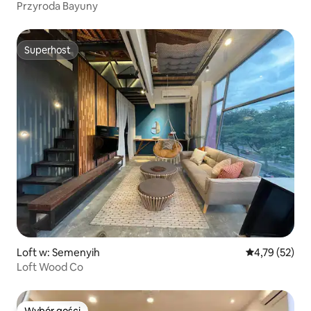
t District
Przyroda Bayuny
Superhost
Superhost
Loft w: Semenyih
Średnia ocena:
4,79 (52)
Loft Wood Co