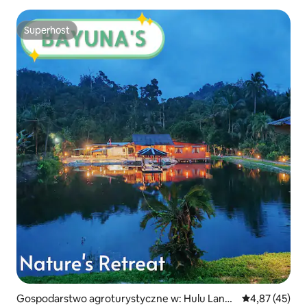
Superhost
Superhost
Gospodarstwo agroturystyczne w: Hulu Langa
Średnia ocena:
4,87 (45)