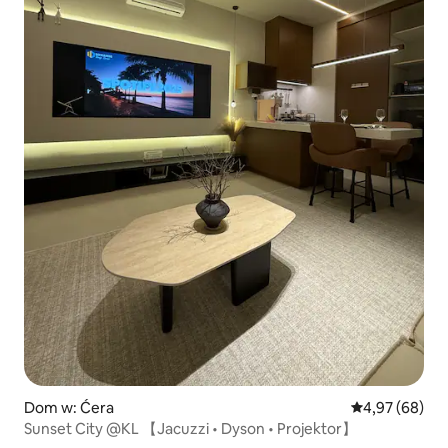
Dom w: Ćera
Średnia ocena:
4,97 (68)
Sunset City @KL 【Jacuzzi • Dyson • Projektor】