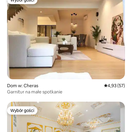
Wybór gości
Wybór gości
Dom w: Cheras
Średnia ocena:
4,93 (57)
Garnitur na małe spotkanie
Wybór gości
Wybór gości