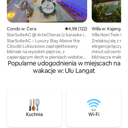
Condo w: Ćera
Średnia ocena: 4,98 na 5, liczba 
4,98 (122)
Willa w: Kajang
StarSuiteAC @ ArteCheras (z karaoke i
Villa Noni Twin Cabins 
bilardem)
prywatność)
StarSuiteAC – Luxury Stay Above the
Zrelaksuj się z rod
Clouds! Luksusowo zaprojektowany
elegancja łączy się
bliźniak na wysokim piętrze, z
minut od centrum
zapierającym dech w piersiach widokiem
bliźniacze małe do
Popularne udogodnienia w miejscach na
na panoramę KL. Zrelaksuj się pod
Wood House, siedz
rozgwieżdżonym sufitem w galaktyce i
zaprojektowanym 
wakacje w: Ulu Langat
ciesz się pobytem jak nikt inny! Ciesz się
powierzchni 0,5 akr
dźwiękoszczelną salą karaoke, bilardem i
prywatnym basen
hokejem na powietrzu oraz kinem
internetem, klima
domowym z dźwiękiem przestrzennym,
jadalnią. Idealne 
aby uzyskać prawdziwe wrażenia
wypady lub małe sp
filmowe. Udogodnienia: kuchnia,
lokalami gastrono
lodówka, kuchenka mikrofalowa,
pobyt, aby cieszyć
urządzenie do gotowania ryżu,
komfortem w tym
Kuchnia
Wi-Fi
frytkownica, filtr do wody, pralka
miejscu. Villa Non
(z suszarką), fotel do masażu itp.