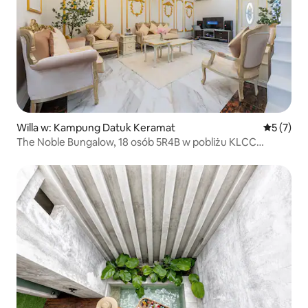
Willa w: Kampung Datuk Keramat
Średnia oc
5 (7)
The Noble Bungalow, 18 osób 5R4B w pobliżu KLCC
Pavilion