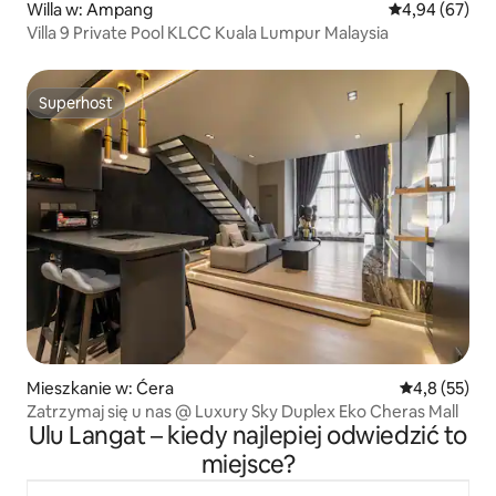
Willa w: Ampang
Średnia ocena:
4,94 (67)
Villa 9 Private Pool KLCC Kuala Lumpur Malaysia
Superhost
Superhost
Mieszkanie w: Ćera
Średnia ocena
4,8 (55)
Zatrzymaj się u nas @ Luxury Sky Duplex Eko Cheras Mall
Ulu Langat – kiedy najlepiej odwiedzić to
miejsce?