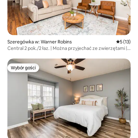
Szeregówka w: Warner Robins
Średnia oce
5 (13)
Central 2 pok./2 łaz. | Można przyjechać ze zwierzętami |
Ogrodzony podwórko
Wybór gości
Wybór gości