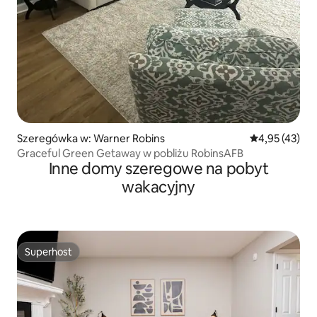
Szeregówka w: Warner Robins
Średnia ocena:
4,95 (43)
Graceful Green Getaway w pobliżu RobinsAFB
Inne domy szeregowe na pobyt
wakacyjny
Superhost
Superhost