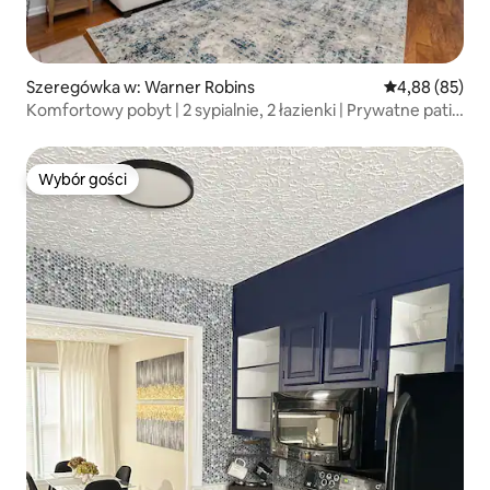
Szeregówka w: Warner Robins
Średnia ocena:
4,88 (85)
Komfortowy pobyt | 2 sypialnie, 2 łazienki | Prywatne patio
| W pobliżu RAFB
Wybór gości
Wybór gości