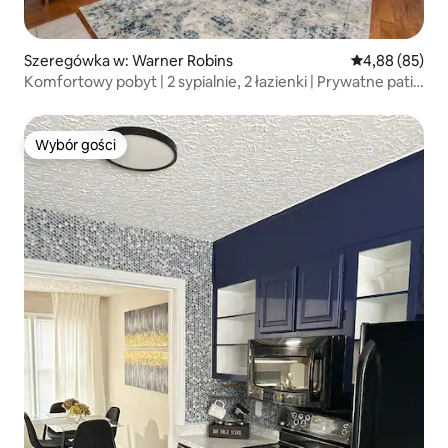
Szeregówka w: Warner Robins
Średnia ocena:
4,88 (85)
Komfortowy pobyt | 2 sypialnie, 2 łazienki | Prywatne patio
| W pobliżu RAFB
Wybór gości
Wybór gości