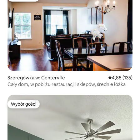
Szeregówka w: Centerville
Średnia ocena: 
4,88 (135)
Cały dom, w pobliżu restauracji i sklepów, średnie łóżka
Wybór gości
Wybór gości