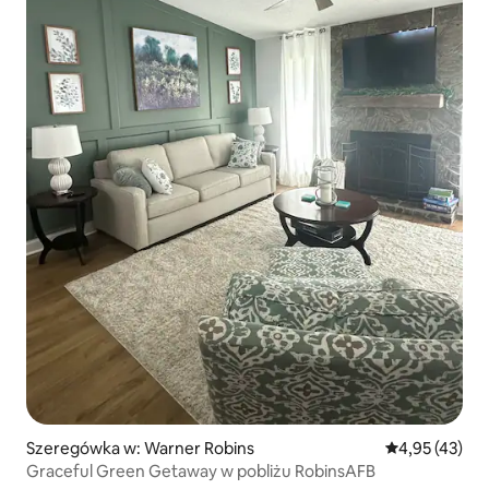
Szeregówka w: Warner Robins
Średnia ocena:
4,95 (43)
Graceful Green Getaway w pobliżu RobinsAFB