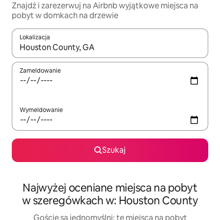
Znajdź i zarezerwuj na Airbnb wyjątkowe miejsca na
pobyt w domkach na drzewie
Lokalizacja
Gdy wyniki będą dostępne, możesz poruszać się po nich za pom
Zameldowanie
Wymeldowanie
Szukaj
Najwyżej oceniane miejsca na pobyt
w szeregówkach w: Houston County
Goście są jednomyślni: te miejsca na pobyt