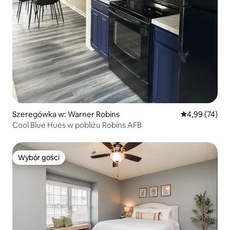
Szeregówka w: Warner Robins
Średnia ocena:
4,99 (74)
Cool Blue Hues w pobliżu Robins AFB
Wybór gości
Wybór gości