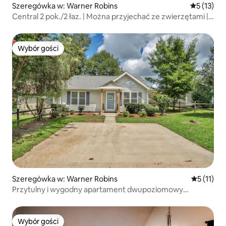
Szeregówka w: Warner Robins
Średnia oce
5 (13)
Central 2 pok./2 łaz. | Można przyjechać ze zwierzętami |
Ogrodzony podwórko
Wybór gości
Wybór gości
Szeregówka w: Warner Robins
Średnia oc
5 (11)
Przytulny i wygodny apartament dwupoziomowy
2BR/2BA
Wybór gości
Wybór gości