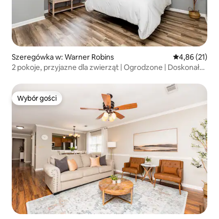
Szeregówka w: Warner Robins
Średnia ocena:
4,86 (21)
2 pokoje, przyjazne dla zwierząt | Ogrodzone | Doskonała
lokalizacja w Warner Robins
Wybór gości
Wybór gości