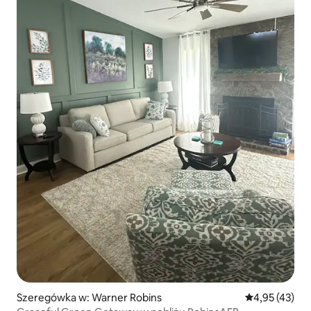
Szeregówka w: Warner Robins
Średnia ocena:
4,95 (43)