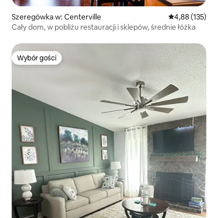
Szeregówka w: Centerville
Średnia ocena: 
4,88 (135)
Cały dom, w pobliżu restauracji i sklepów, średnie łóżka
Wybór gości
Wybór gości