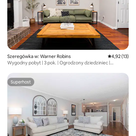
Szeregówka w: Warner Robins
Średnia ocena:
4,92 (13)
Wygodny pobyt | 3 pok. | Ogrodzony dziedziniec |
W pobliżu RAFB
Superhost
Superhost