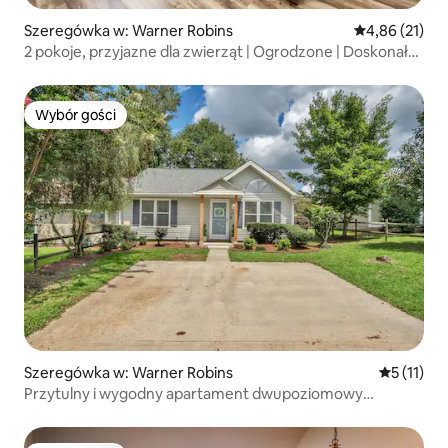
Szeregówka w: Warner Robins
Średnia ocena:
4,86 (21)
2 pokoje, przyjazne dla zwierząt | Ogrodzone | Doskonała
lokalizacja w Warner Robins
Wybór gości
Wybór gości
Szeregówka w: Warner Robins
Średnia oc
5 (11)
Przytulny i wygodny apartament dwupoziomowy
2BR/2BA