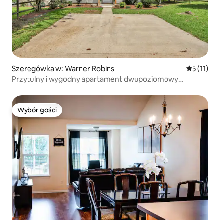
Szeregówka w: Warner Robins
Średnia oc
5 (11)
Przytulny i wygodny apartament dwupoziomowy
2BR/2BA
Wybór gości
Wybór gości