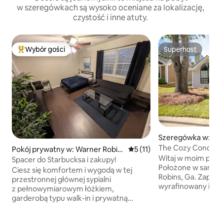
w szeregówkach są wysoko oceniane za lokalizację,
czystość i inne atuty.
Wybór gości
Superhost
Najpopularniejsze z kategorii Wybór gości
Superhost
Szeregówka w: Wa
ins
The Cozy Condo le
Pokój prywatny w: Warner Robin
Średnia ocena: 5 na 5, liczba
5 (11)
Robins AFB!
Witaj w moim przy
s
Spacer do Starbucksa i zakupy!
Położone w samy
Ciesz się komfortem i wygodą w tej
Robins, Ga. Zapewniłem Ci
przestronnej głównej sypialni
wyrafinowany i lu
z pełnowymiarowym łóżkiem,
domu. Wszystkie 
garderobą typu walk-in i prywatną
których jesteś prz
łazienką. Zrelaksuj się na futonie,
więcej. Ten dom zo
oglądając ulubione programy na