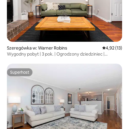
Szeregówka w: Warner Robins
Średnia ocena:
4,92 (13)
Wygodny pobyt | 3 pok. | Ogrodzony dziedziniec |
W pobliżu RAFB
Superhost
Superhost