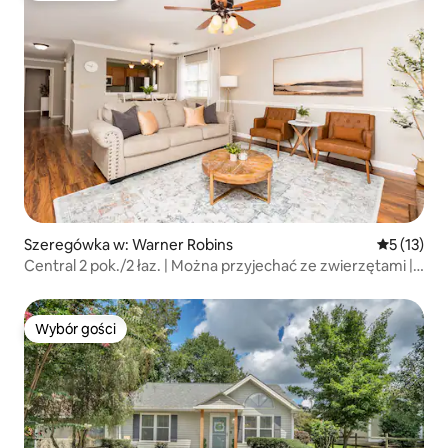
Szeregówka w: Warner Robins
Średnia oce
5 (13)
Central 2 pok./2 łaz. | Można przyjechać ze zwierzętami |
Ogrodzony podwórko
Wybór gości
Wybór gości