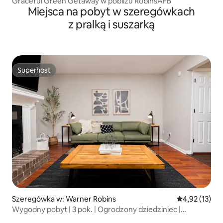
Graceful Green Getaway w pobliżu RobinsAFB
Miejsca na pobyt w szeregówkach
z pralką i suszarką
Superhost
Superhost
Szeregówka w: Warner Robins
Średnia ocena:
4,92 (13)
Wygodny pobyt | 3 pok. | Ogrodzony dziedziniec |
W pobliżu RAFB