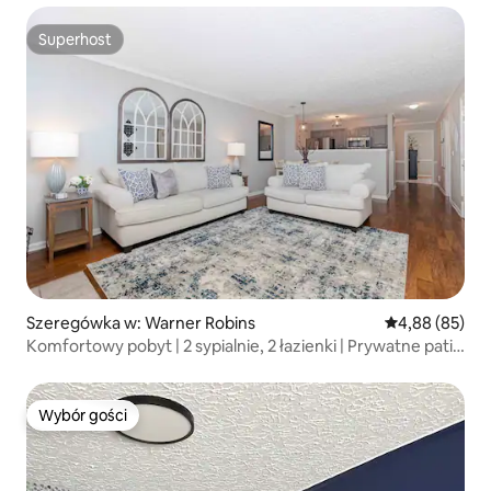
Superhost
Superhost
Szeregówka w: Warner Robins
Średnia ocena:
4,88 (85)
Komfortowy pobyt | 2 sypialnie, 2 łazienki | Prywatne patio
| W pobliżu RAFB
Wybór gości
Wybór gości