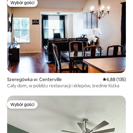
Wybór gości
Wybór gości
Szeregówka w: Centerville
Średnia ocena: 
4,88 (135)
Cały dom, w pobliżu restauracji i sklepów, średnie łóżka
Wybór gości
Wybór gości