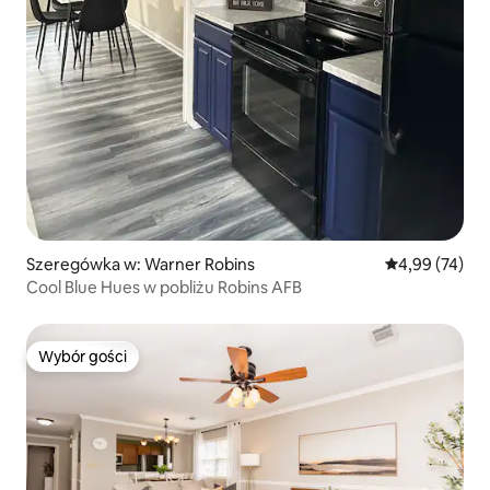
Szeregówka w: Warner Robins
Średnia ocena:
4,99 (74)
Cool Blue Hues w pobliżu Robins AFB
Wybór gości
Wybór gości