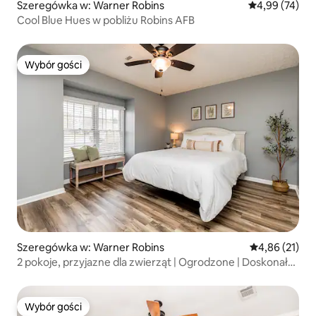
Szeregówka w: Warner Robins
Średnia ocena:
4,99 (74)
Cool Blue Hues w pobliżu Robins AFB
Wybór gości
Wybór gości
Szeregówka w: Warner Robins
Średnia ocena:
4,86 (21)
2 pokoje, przyjazne dla zwierząt | Ogrodzone | Doskonała
lokalizacja w Warner Robins
Wybór gości
Wybór gości