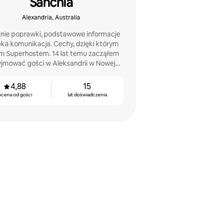
Sanchia
Alexandria, Australia
nie poprawki, podstawowe informacje
bka komunikacja. Cechy, dzięki którym
m Superhostem. 14 lat temu zacząłem
yjmować gości w Aleksandrii w Nowej
Południowej Walii.
4,88
15
ocena od gości
lat doświadczenia