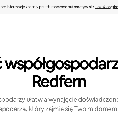
tóre informacje zostały przetłumaczone automatycznie. 
Pokaż orygina
ć współgospodarz
Redfern
spodarzy ułatwia wynajęcie doświadczon
podarza, który zajmie się Twoim domem 