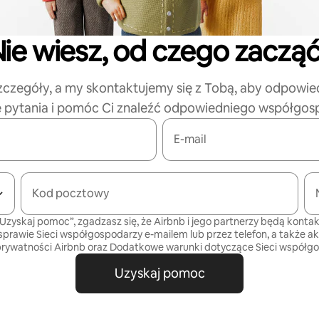
ie wiesz, od czego zaczą
zczegóły, a my skontaktujemy się z Tobą, aby odpowie
e pytania i pomóc Ci znaleźć odpowiedniego współgos
E-mail
Kod pocztowy
„Uzyskaj pomoc”, zgadzasz się, że Airbnb i jego partnerzy będą kontak
sprawie Sieci współgospodarzy e-mailem lub przez telefon, a także a
prywatności
Airbnb oraz
Dodatkowe warunki dotyczące Sieci współg
Uzyskaj pomoc