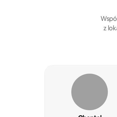
Współ
z lo