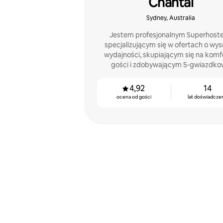
Chantal
Sydney, Australia
Jestem profesjonalnym Superhost
specjalizującym się w ofertach o wys
wydajności, skupiającym się na komf
gości i zdobywającym 5-gwiazdk
recenzje! To rozwiązanie korzystne 
wszystkich!
4,92
14
ocena od gości
lat doświadcze