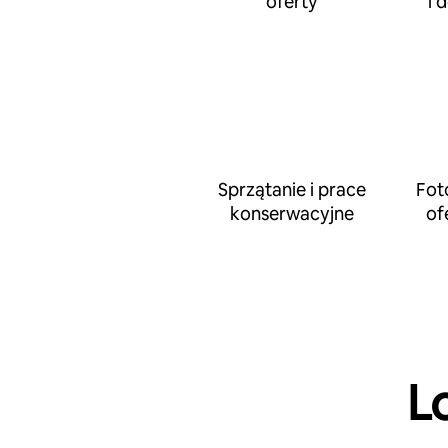
oferty
i 
Sprzątanie i prace
Fot
konserwacyjne
of
L