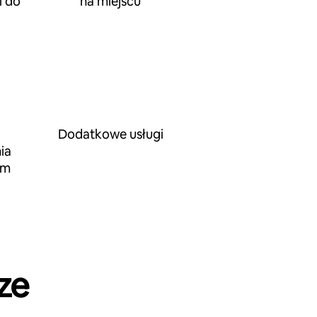
 do
na miejscu
Dodatkowe usługi
ia
em
ze