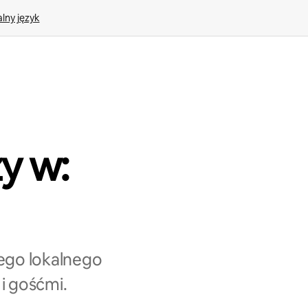
lny język
y w:
ego lokalnego
i gośćmi.