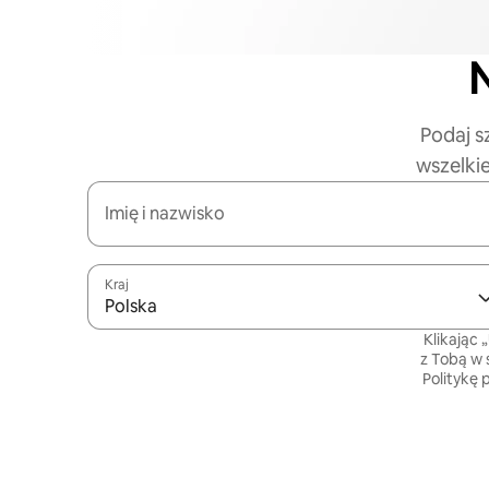
N
Podaj s
wszelki
Imię i nazwisko
Kraj
Polska
Klikając 
z Tobą w 
Politykę 