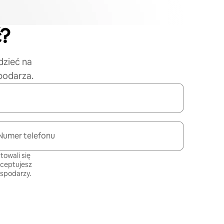
ć?
dzieć na
podarza.
Numer telefonu
towali się
kceptujesz
ospodarzy
.