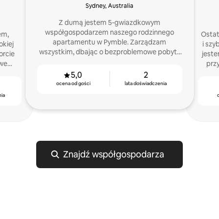
Sydney, Australia
Z dumą jestem 5-gwiazdkowym
współgospodarzem naszego rodzinnego
em,
Ostat
apartamentu w Pymble. Zarządzam
okiej
i szy
wszystkim, dbając o bezproblemowe pobyty
orcie
jeste
i świetne recenzje gości za każdym razem.
owe
prz
dla
5,0
2
ocena od gości
lata doświadczenia
nia
Znajdź współgospodarza