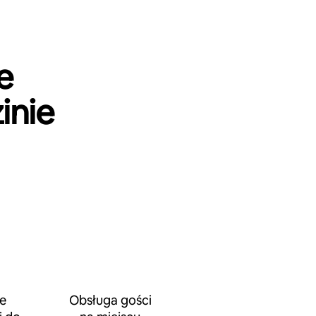
e
inie
e
Obsługa gości