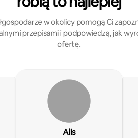
robią to najlepiej
gospodarze w okolicy pomogą Ci zapozn
kalnymi przepisami i podpowiedzą, jak wyr
ofertę.
Alis