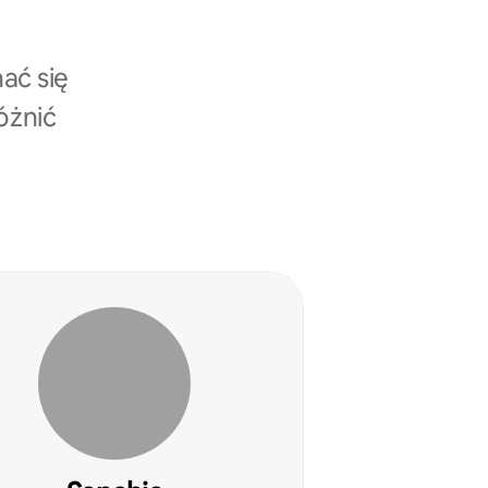
ać się
óżnić