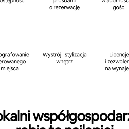
dostępności
prośbami
wiadomości
o rezerwację
gości
ografowanie
Wystrój i stylizacja
Licencje
erowanego
wnętrz
i zezwolen
miejsca
na wynaj
okalni współgospodar