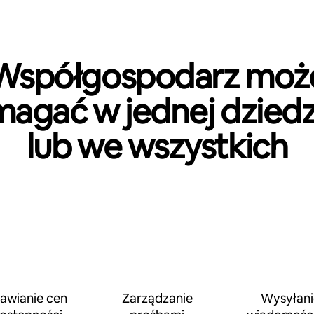
Współgospodarz moż
agać w jednej dziedz
lub we wszystkich
awianie cen
Zarządzanie
Wysyłani