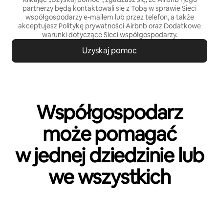
partnerzy będą kontaktowali się z Tobą w sprawie Sieci
współgospodarzy e-mailem lub przez telefon, a także
akceptujesz
Politykę prywatności
Airbnb oraz
Dodatkowe
warunki dotyczące Sieci współgospodarzy
.
Uzyskaj pomoc
Współgospodarz
może pomagać
w jednej dziedzinie lub
we wszystkich