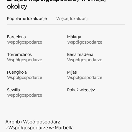
okolicy
Popularne lokalizacje
Więcej lokalizacji
Barcelona
Málaga
Współgospodarze
Współgospodarze
Torremolinos
Benalmádena
Współgospodarze
Współgospodarze
Fuengirola
Mijas
Współgospodarze
Współgospodarze
Sewilla
Pokaż więcej
Współgospodarze
Airbnb
Współgospodarz
Współgospodarze w: Marbella