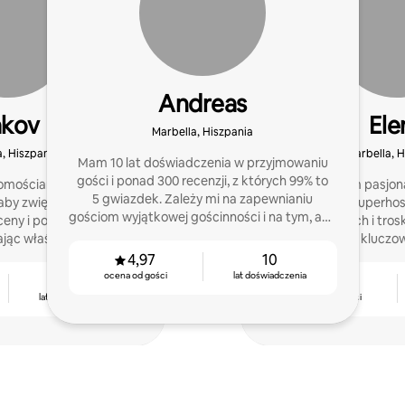
Andreas
akov
Ele
Marbella, Hiszpania
a, Hiszpania
Marbella, H
Mam 10 lat doświadczenia w przyjmowaniu
gości i ponad 300 recenzji, z których 99% to
omościami na wynajem
Cześć! Jestem pasjo
5 gwiazdek. Zależy mi na zapewnianiu
 aby zwiększyć liczbę
gości, Superhos
gościom wyjątkowej gościnności i na tym, aby
ceny i poprawić wrażenia
zaangażowanych i trosk
wynajem był jak najbardziej udany.
jąc właścicielom
dla mnie klucz
ć zarobki bez ich
4,97
10
ażowania.
ocena od gości
lat doświadczenia
5
4,88
lat doświadczenia
ocena od gości