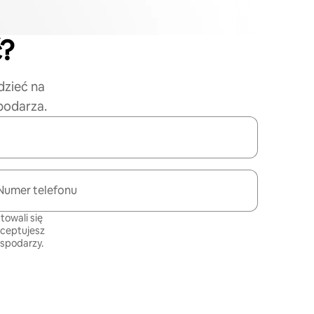
ć?
dzieć na
podarza.
Numer telefonu
towali się
kceptujesz
ospodarzy
.