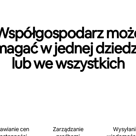
Współgospodarz moż
agać w jednej dziedz
lub we wszystkich
awianie cen
Zarządzanie
Wysyłani