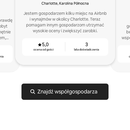
Charlotte, Karolina Północna
Jestem gospodarzem kilku miejsc na Airbnb
i wynajmów w okolicy Charlotte. Teraz
prawdę
pomagam innym gospodarzom utrzymać
obyt
g
wysokie oceny i zwiększyć zarobki.
hętnie
b
em,
wspó
chcą 
5,0
3
ocena od gości
lata doświadczenia
nia
Znajdź współgospodarza