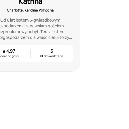
Katrina
Charlotte, Karolina Północna
Od 6 lat jestem 5-gwiazdkowym
ospodarzem i zapewniam gościom
ezproblemowy pobyt. Teraz jestem
łgospodarzem dla właścicieli, którzy
poprawić wyniki swojej nieruchomości
lub sprzedać ją
4,97
6
ocena od gości
lat doświadczenia