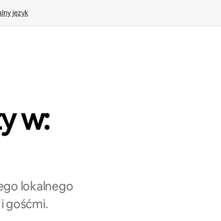
lny język
y w:
ego lokalnego
i gośćmi.