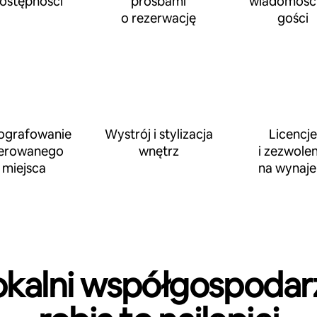
dostępności
prośbami
wiadomości
o rezerwację
gości
ografowanie
Wystrój i stylizacja
Licencje
erowanego
wnętrz
i zezwolen
miejsca
na wynaj
okalni współgospodar