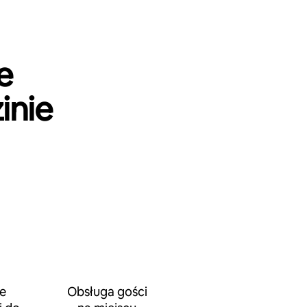
e
inie
e
Obsługa gości