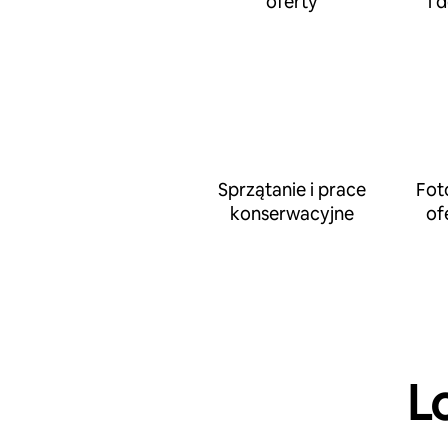
oferty
i 
Sprzątanie i prace
Fot
konserwacyjne
of
L