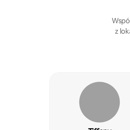
Współ
z lo