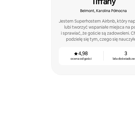
Tiffany
Belmont, Karolina Północna
Jestem Superhostem Airbnb, który na
lubi tworzyć wspaniałe miejsca na p
i sprawiać, że goście są zadowoleni. C
podzielę się tym, czego się nauczył
i pomożę innym gospodarzom.
4,98
3
ocena od gości
lata doświadcze