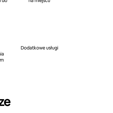
 do
na miejscu
Dodatkowe usługi
ia
em
ze