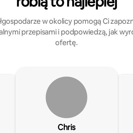
robią to najlepiej
gospodarze w okolicy pomogą Ci zapozn
kalnymi przepisami i podpowiedzą, jak wyr
ofertę.
Chris