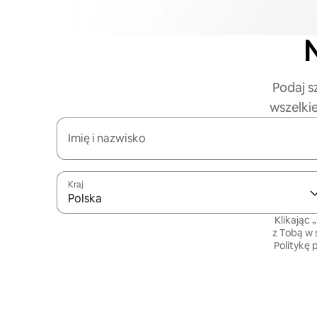
N
Podaj s
wszelki
Imię i nazwisko
Kraj
Polska
Klikając 
z Tobą w 
Politykę 