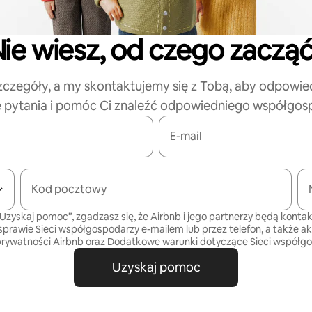
ie wiesz, od czego zaczą
zczegóły, a my skontaktujemy się z Tobą, aby odpowie
e pytania i pomóc Ci znaleźć odpowiedniego współgos
E-mail
Kod pocztowy
„Uzyskaj pomoc”, zgadzasz się, że Airbnb i jego partnerzy będą kontak
sprawie Sieci współgospodarzy e-mailem lub przez telefon, a także a
prywatności
Airbnb oraz
Dodatkowe warunki dotyczące Sieci współg
Uzyskaj pomoc