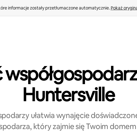
tóre informacje zostały przetłumaczone automatycznie. 
Pokaż orygina
ć współgospodarz
Huntersville
spodarzy ułatwia wynajęcie doświadczon
podarza, który zajmie się Twoim domem 