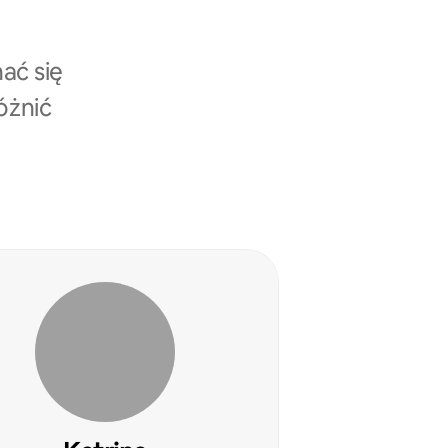
ać się
óżnić