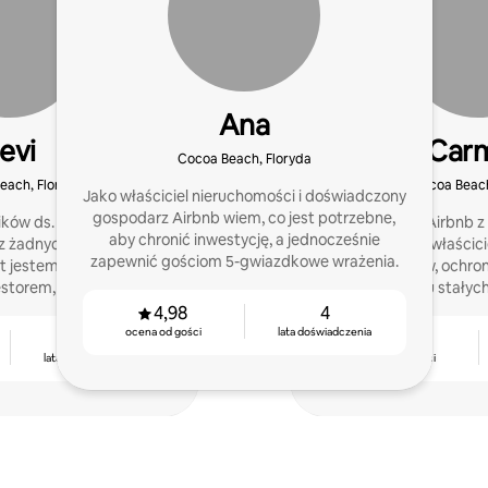
Ana
evi
Car
Cocoa Beach, Floryda
Beach, Floryda
Cocoa Beach
Jako właściciel nieruchomości i doświadczony
gospodarz Airbnb wiem, co jest potrzebne,
ków ds. rekwizytów to
Superhost Airbnb 
aby chronić inwestycję, a jednocześnie
z żadnych umiejętności.
w pomaganiu właścici
zapewnić gościom 5-gwiazdkowe wrażenia.
at jestem agentem
przychodów, ochron
estorem, gospodarzem,
i uzyskiwaniu stały
 i guru marketingu
recenzji o
4,98
4
na obsługa i menu à la
ocena od gości
lata doświadczenia
3
4,96
arte.
lata doświadczenia
ocena od gości