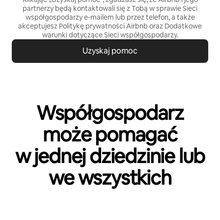
partnerzy będą kontaktowali się z Tobą w sprawie Sieci
współgospodarzy e-mailem lub przez telefon, a także
akceptujesz
Politykę prywatności
Airbnb oraz
Dodatkowe
warunki dotyczące Sieci współgospodarzy
.
Uzyskaj pomoc
Współgospodarz
może pomagać
w jednej dziedzinie lub
we wszystkich