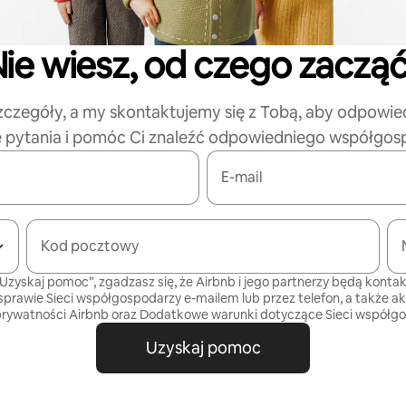
ie wiesz, od czego zaczą
zczegóły, a my skontaktujemy się z Tobą, aby odpowie
e pytania i pomóc Ci znaleźć odpowiedniego współgos
E-mail
Kod pocztowy
„Uzyskaj pomoc”, zgadzasz się, że Airbnb i jego partnerzy będą kontak
sprawie Sieci współgospodarzy e-mailem lub przez telefon, a także a
prywatności
Airbnb oraz
Dodatkowe warunki dotyczące Sieci współg
Uzyskaj pomoc