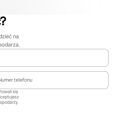
ć?
dzieć na
podarza.
Numer telefonu
towali się
kceptujesz
ospodarzy
.