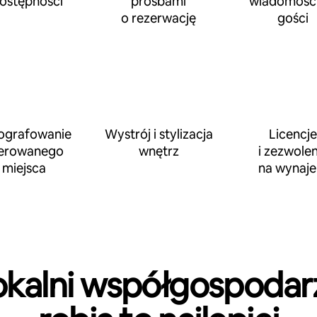
dostępności
prośbami
wiadomości
o rezerwację
gości
ografowanie
Wystrój i stylizacja
Licencje
erowanego
wnętrz
i zezwolen
miejsca
na wynaj
okalni współgospodar