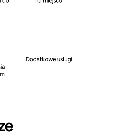
 do
na miejscu
Dodatkowe usługi
ia
em
ze