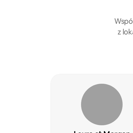
Współ
z lo