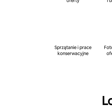
oferty
i 
Sprzątanie i prace
Fot
konserwacyjne
of
L