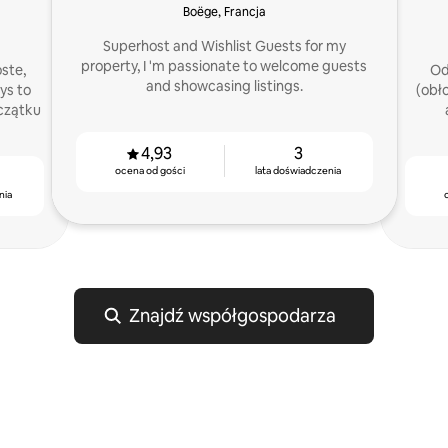
Boëge, Francja
Superhost and Wishlist Guests for my
property, I 'm passionate to welcome guests
oste,
Od
and showcasing listings.
ys to
(obł
czątku
4,93
3
ocena od gości
lata doświadczenia
nia
Znajdź współgospodarza