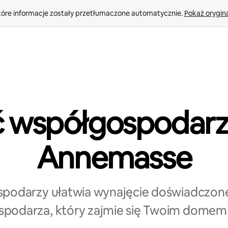
tóre informacje zostały przetłumaczone automatycznie. 
Pokaż orygina
ć współgospodarz
Annemasse
spodarzy ułatwia wynajęcie doświadczon
podarza, który zajmie się Twoim domem 