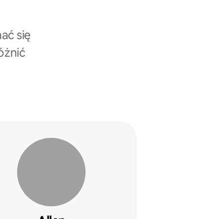
ać się
óżnić