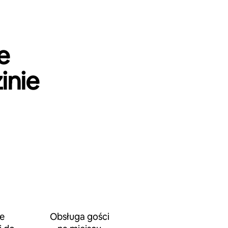
e
inie
e
Obsługa gości