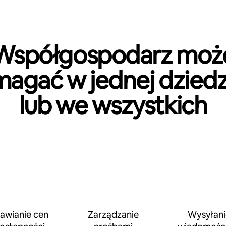
Współgospodarz moż
agać w jednej dziedz
lub we wszystkich
awianie cen
Zarządzanie
Wysyłani