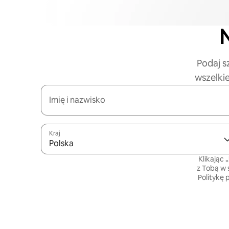
N
Podaj s
wszelki
Imię i nazwisko
Kraj
Polska
Klikając 
z Tobą w 
Politykę 