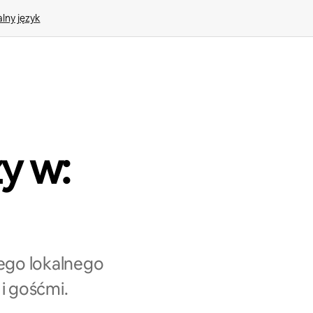
lny język
y w:
ego lokalnego
i gośćmi.