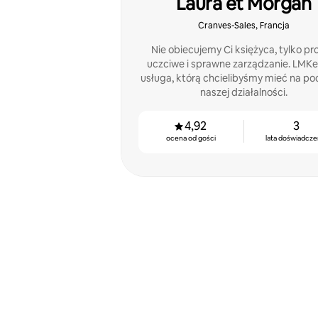
Laura et Morgan
Cranves-Sales, Francja
Nie obiecujemy Ci księżyca, tylko pr
uczciwe i sprawne zarządzanie. LMKe
usługa, którą chcielibyśmy mieć na po
naszej działalności.
4,92
3
ocena od gości
lata doświadcze