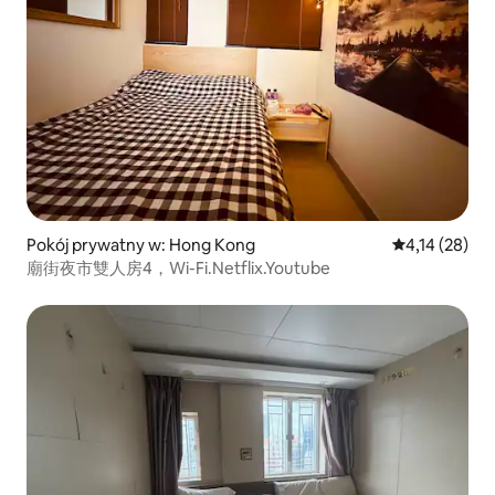
Pokój prywatny w: Hong Kong
Średnia ocena:
4,14 (28)
廟街夜市雙人房4，Wi-Fi.Netflix.Youtube