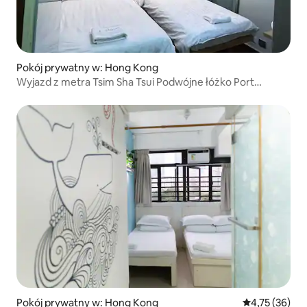
Pokój prywatny w: Hong Kong
Wyjazd z metra Tsim Sha Tsui Podwójne łóżko Port
Victoria Harbour City Star Ferry Red Pavilion
Pokój prywatny w: Hong Kong
Średnia ocena:
4,75 (36)