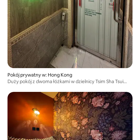
Pokój prywatny w: Hong Kong
Duży pokój z dwoma łóżkami w dzielnicy Tsim Sha Tsui
(81), 1 minuta do stacji Tsim Sha Tsui wyjście C2, centrum
miasta, Netflix i Wi-Fi