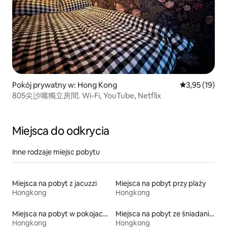
Pokój prywatny w: Hong Kong
Średnia ocena:
3,95 (19)
805尖沙嘴獨立房間. Wi-Fi, YouTube, Netflix
Miejsca do odkrycia
Inne rodzaje miejsc pobytu
Miejsca na pobyt z jacuzzi
Miejsca na pobyt przy plaży
Hongkong
Hongkong
Miejsca na pobyt w pokojach prywatnych z łazienką
Miejsca na pobyt ze śniadaniem
Hongkong
Hongkong