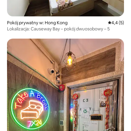
Pokój prywatny w: Hong Kong
Średnia ocen
4,4 (5)
Lokalizacja: Causeway Bay – pokój dwuosobowy – 5