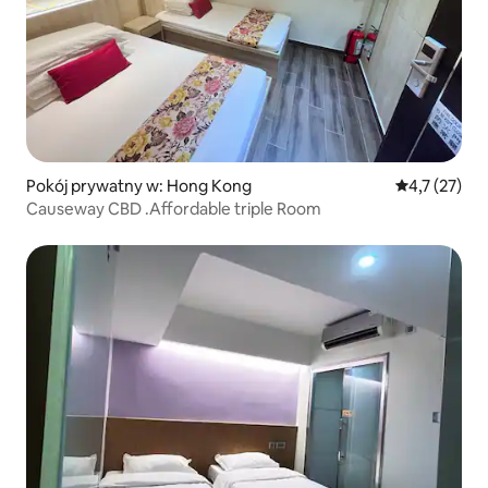
Pokój prywatny w: Hong Kong
Średnia ocena
4,7 (27)
Causeway CBD .Affordable triple Room