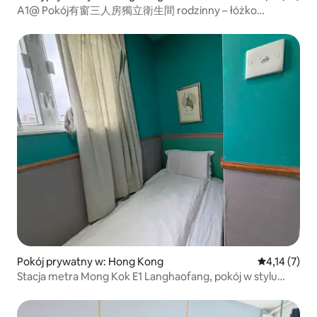
A1@ Pokój有窗三人房獨立衛生間 rodzinny – łóżko
podwójne + łóżko pojedyncze
Pokój prywatny w: Hong Kong
Średnia ocena
4,14 (7)
Stacja metra Mong Kok E1 Langhaofang, pokój w stylu
retro z oddzielną łazienką