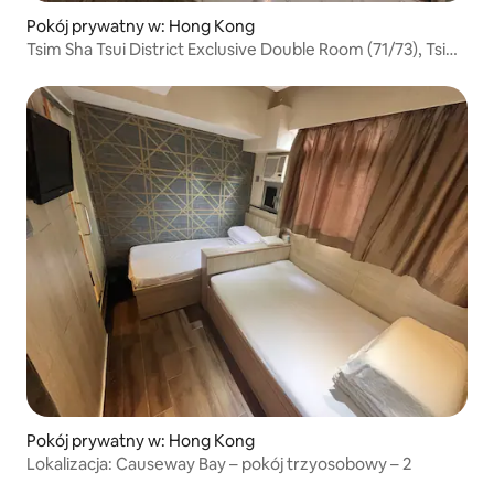
Pokój prywatny w: Hong Kong
Tsim Sha Tsui District Exclusive Double Room (71/73), Tsim
Sha Tsui Station Exit C2 1 min to, City Core, Netflix&WIFI
Pokój prywatny w: Hong Kong
Lokalizacja: Causeway Bay – pokój trzyosobowy – 2