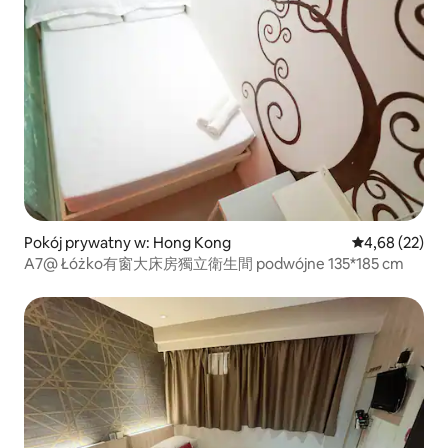
Pokój prywatny w: Hong Kong
Średnia ocena:
4,68 (22)
A7@ Łóżko有窗大床房獨立衛生間 podwójne 135*185 cm