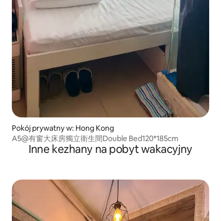
Pokój prywatny w: Hong Kong
A5@有窗大床房獨立衛生間Double Bed120*185cm
Inne kezhany na pobyt wakacyjny