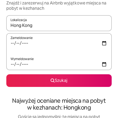
Znajdź i zarezerwuj na Airbnb wyjątkowe miejsca na
pobyt w kezhanach
Lokalizacja
Gdy wyniki będą dostępne, możesz poruszać się po nich za pom
Zameldowanie
Wymeldowanie
Szukaj
Najwyżej oceniane miejsca na pobyt
w kezhanach: Hongkong
Goście są jednomyślni: te miejsca na pobyt