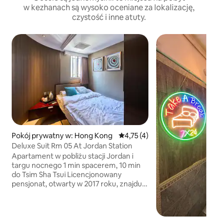
w kezhanach są wysoko oceniane za lokalizację,
czystość i inne atuty.
Pokój prywatny w: Hong Kong
Średnia ocena: 4,75 na 5, liczb
4,75 (4)
Deluxe Suit Rm 05 At Jordan Station
Apartament w pobliżu stacji Jordan i
targu nocnego 1 min spacerem, 10 min
do Tsim Sha Tsui Licencjonowany
pensjonat, otwarty w 2017 roku, znajduje
się w tętniącym życiem mieście,
w odległości spaceru od Tianshatsui
Victoria Sea lub stacji szybkiej kolei West