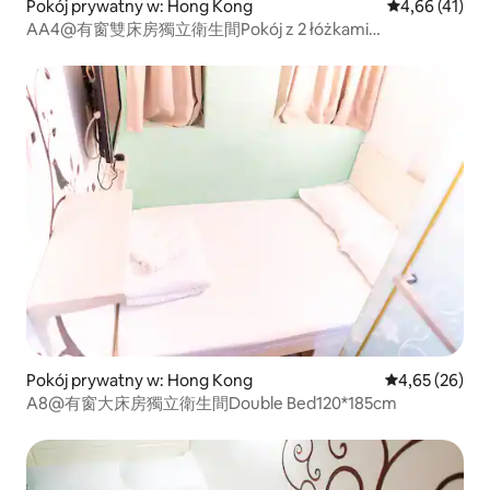
Pokój prywatny w: Hong Kong
Średnia ocena:
4,66 (41)
AA4@有窗雙床房獨立衛生間Pokój z 2 łóżkami
pojedynczymi 75*185 cm
Pokój prywatny w: Hong Kong
Średnia ocena:
4,65 (26)
A8@有窗大床房獨立衛生間Double Bed120*185cm