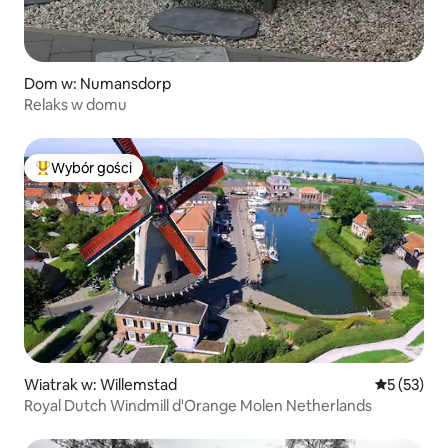
Dom w: Numansdorp
Relaks w domu
Wybór gości
Najpopularniejsze z kategorii Wybór gości
Wiatrak w: Willemstad
Średnia oce
5 (53)
Royal Dutch Windmill d'Orange Molen Netherlands