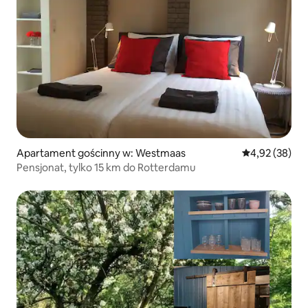
Apartament gościnny w: Westmaas
Średnia ocena:
4,92 (38)
Pensjonat, tylko 15 km do Rotterdamu