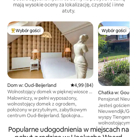
mają wysokie oceny za lokalizację, czystość i inne
atuty.
Wybór gości
Wybór gości
Najpopularniejsze z kategorii Wybór gości
Wybór gości
Dom w: Oud-Beijerland
Średnia ocena: 4,99 na 5, liczba
4,99 (84)
Wolnostojący domek w pięknej wiosce w
Chatka w: Gouds
pobliżu Rotterdamu.
Malowniczy, w pełni wyposażony,
Pensjonat Nieuwe
wolnostojący domek z ogrodem,
Jesteś gościem w
położony w przytulnym, zabytkowym
Nieuwendijk/Goud
centrum Oud-Beijerland. Spokojna
wyspy Tiengemete
lokalizacja z dużą ilością prywatności, a
wolnostojącym do
jednocześnie sklepy, restauracje i
Popularne udogodnienia w miejscach na
widokiem na ogród
przystanek autobusowy w odległości 150
przeznaczony dla