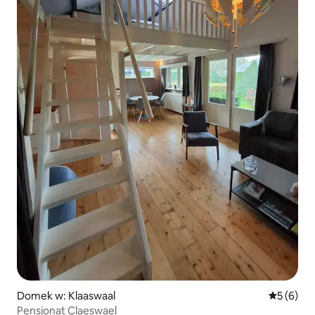
Domek w: Klaaswaal
Średnia oc
5 (6)
Pensjonat Claeswael