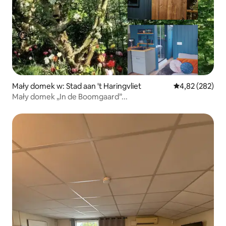
Mały domek w: Stad aan 't Haringvliet
Średnia ocena: 
4,82 (282)
Mały domek „In de Boomgaard”...