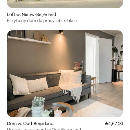
Loft w: Nieuw-Beijerland
Przytulny dom do pracy lub relaksu
Dom w: Oud-Beijerland
Średnia ocena
4,67 (3)
Uroczy apartament w Oud Beijerland