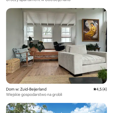
Dom w: Zuid-Beijerland
Średnia ocen
4,5 (4)
Wiejskie gospodarstwo na grobli