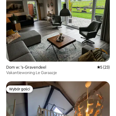
Dom w: 's-Gravendeel
Średnia oce
5 (23)
Vakantiewoning Le Garaazje
Wybór gości
Wybór gości