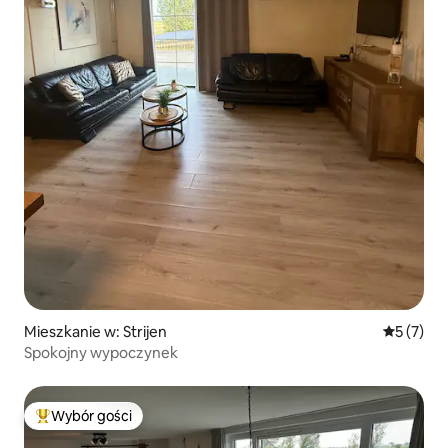
Mieszkanie w: Strijen
Średnia oc
5 (7)
Spokojny wypoczynek
Wybór gości
Najpopularniejsze z kategorii Wybór gości