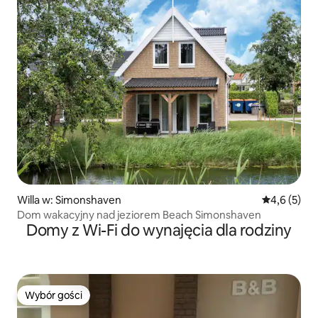
Willa w: Simonshaven
Średnia ocen
4,6 (5)
Dom wakacyjny nad jeziorem Beach Simonshaven
Domy z Wi-Fi do wynajęcia dla rodziny
Wybór gości
Wybór gości