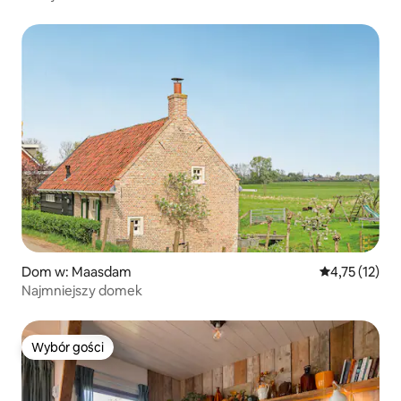
Dom w: Maasdam
Średnia ocena:
4,75 (12)
Najmniejszy domek
Wybór gości
Wybór gości