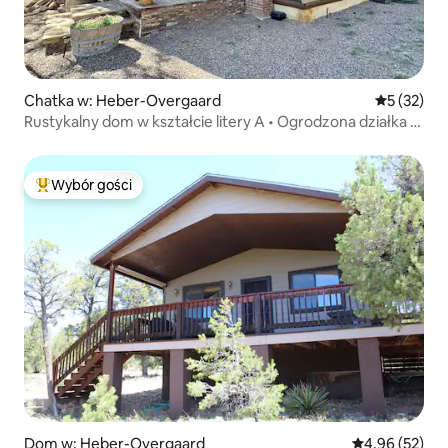
Chatka w: Heber-Overgaard
Średnia oce
5 (32)
Rustykalny dom w kształcie litery A • Ogrodzona działka o
powierzchni 1/2 akra • Piec na drewno!
Wybór gości
Najpopularniejsze z kategorii Wybór gości
Dom w: Heber-Overgaard
Średnia ocena:
4,96 (52)