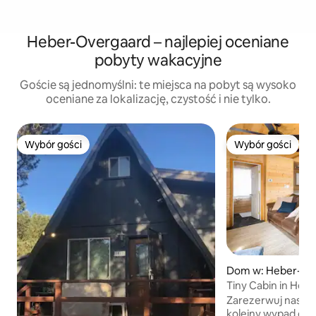
Heber-Overgaard – najlepiej oceniane
pobyty wakacyjne
Goście są jednomyślni: te miejsca na pobyt są wysoko
oceniane za lokalizację, czystość i nie tylko.
Wybór gości
Wybór gości
Wybór gości
Wybór gości
Dom w: Heber-Ov
Tiny Cabin in Hebe
Zarezerwuj naszą 
kolejny wypad dla