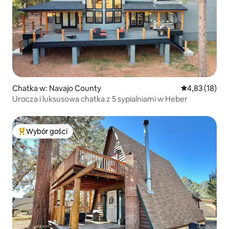
Chatka w: Navajo County
Średnia ocena:
4,83 (18)
Urocza i luksusowa chatka z 5 sypialniami w Heber
Wybór gości
Najpopularniejsze z kategorii Wybór gości