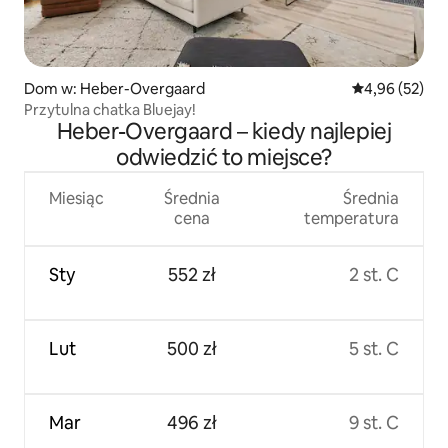
Dom w: Heber-Overgaard
Średnia ocena:
4,96 (52)
Przytulna chatka Bluejay!
Heber-Overgaard – kiedy najlepiej
odwiedzić to miejsce?
Miesiąc
Średnia
Średnia
cena
temperatura
Sty
552 zł
2 st. C
Lut
500 zł
5 st. C
Mar
496 zł
9 st. C