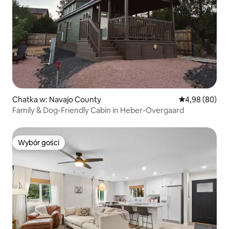
Chatka w: Navajo County
Średnia ocena:
4,98 (80)
Family & Dog-Friendly Cabin in Heber-Overgaard
Wybór gości
Wybór gości