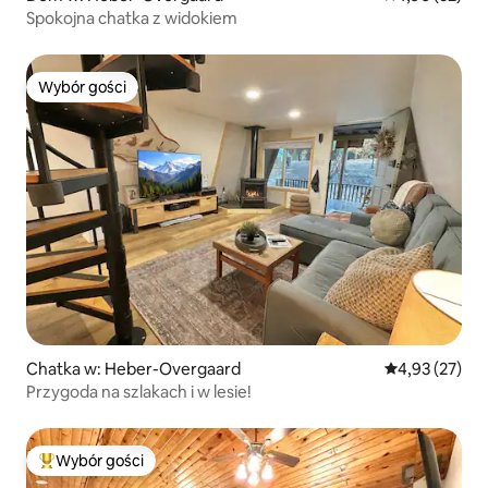
Spokojna chatka z widokiem
Wybór gości
Wybór gości
Chatka w: Heber-Overgaard
Średnia ocena:
4,93 (27)
Przygoda na szlakach i w lesie!
Wybór gości
Najpopularniejsze z kategorii Wybór gości