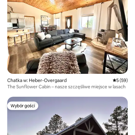
Chatka w: Heber-Overgaard
Średnia oce
5 (59)
The Sunflower Cabin – nasze szczęśliwe miejsce w lasach
Wybór gości
Wybór gości