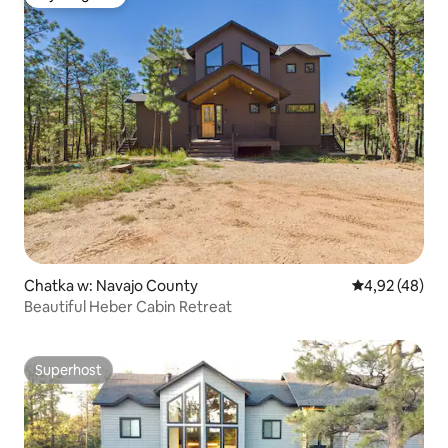
Wybór gości
Chatka w: Navajo County
Średnia ocena:
4,92 (48)
Beautiful Heber Cabin Retreat
Superhost
Superhost