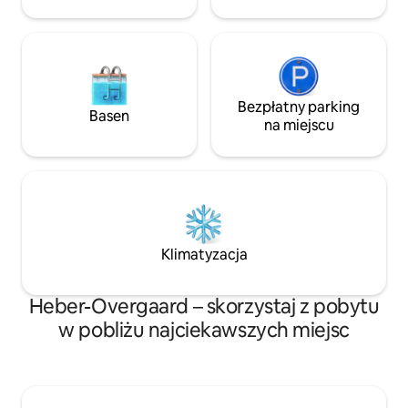
funtów) ..nie przyjmujemy kotów!
Kamera na terenie obiektu, skierowana
tylko na zadaszony podjazd.
Bezpłatny parking
Basen
na miejscu
Klimatyzacja
Heber-Overgaard – skorzystaj z pobytu
w pobliżu najciekawszych miejsc