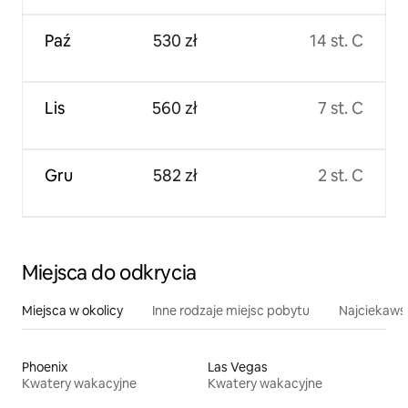
Paź
530 zł
14 st. C
Lis
560 zł
7 st. C
Gru
582 zł
2 st. C
Miejsca do odkrycia
Miejsca w okolicy
Inne rodzaje miejsc pobytu
Najciekawsz
Phoenix
Las Vegas
Kwatery wakacyjne
Kwatery wakacyjne