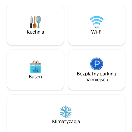
możesz cieszyć si
podziwiając zachód słońca. To wiejskie
zachwycającymi z
miejsce na wypoczynek dla par lub osób
i bezpośrednim do
podróżujących samotnie, które chcą
Idealne miejsce n
poczuć więź z naturą. Jest to idealne,
weekendowe wypoc
spokojne miejsce na pobyt z puponami.
grupowe, zaledwie
Kuchnia
Wi-Fi
przygód na śwież
i przyrody. Zareze
znajomych do te
nad jeziorem.
Bezpłatny parking
Basen
na miejscu
Klimatyzacja