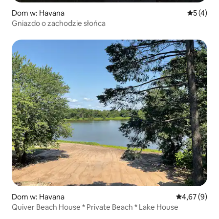
Dom w: Havana
Średnia oc
5 (4)
Gniazdo o zachodzie słońca
Dom w: Havana
Średnia ocena
4,67 (9)
Quiver Beach House * Private Beach * Lake House