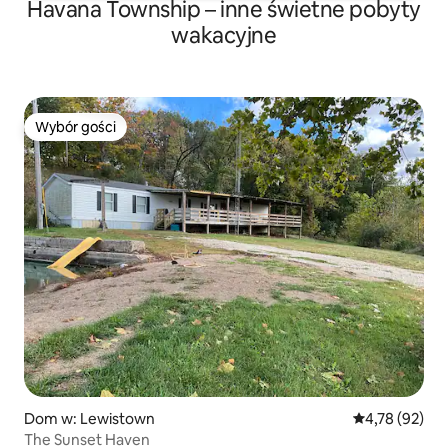
Havana Township – inne świetne pobyty
wakacyjne
Wybór gości
Wybór gości
Dom w: Lewistown
Średnia ocena:
4,78 (92)
The Sunset Haven