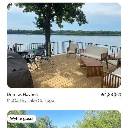
Dom w: Havana
Średnia ocena:
4,83 (52)
McCarthy Lake Cottage
Wybór gości
Wybór gości