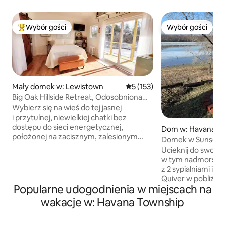
Wybór gości
Wybór gości
Najpopularniejsze z kategorii Wybór gości
Wybór gości
Mały domek w: Lewistown
Średnia ocena: 5 na 5, liczba 
5 (153)
Big Oak Hillside Retreat, Odosobniona
mała chatka
Wybierz się na wieś do tej jasnej
i przytulnej, niewielkiej chatki bez
dostępu do sieci energetycznej,
Dom w: Havana
położonej na zacisznym, zalesionym
Domek w Sunset
zboczu wzgórza na naszej 44-
Ucieknij do swojej
hektarowej farmie. Ten dom na łonie
w tym nadmorski
natury charakteryzuje się nowoczesnym
z 2 sypialniami i 1
wnętrzem w stylu wiejskiego domu
Quiver w pobliżu 
z rustykalnymi akcentami. Poświęć
Popularne udogodnienia w miejscach na
Illinois. W domu 
chwilę na relaks na werandzie
komfortowo do 6 o
wakacje w: Havana Township
w wygodnych krzesłach Adirondack
gości są dwie przy
wykonanych przez Amiszów. Włącz
brzegu jeziora o 
płytę i delektuj się kieliszkiem wina,