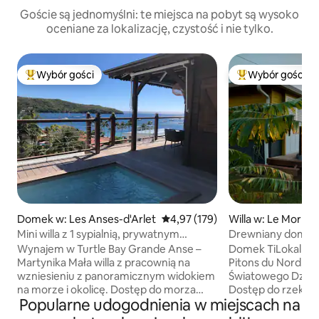
Goście są jednomyślni: te miejsca na pobyt są wysoko
oceniane za lokalizację, czystość i nie tylko.
Wybór gości
Wybór gości
Najpopularniejsze z kategorii Wybór gości
Najpopularniejsze
Domek w: Les Anses-d'Arlet
Średnia ocena: 4,97 na 5, liczba 
4,97 (179)
Willa w: Le Morne
Mini willa z 1 sypialnią, prywatnym
Drewniany domek kr
basenem, widokiem na morze i
4 osób – TiLokal
Wynajem w Turtle Bay Grande Anse –
Domek TiLokal poł
dostępem do morza
Martynika Mała willa z pracownią na
Pitons du Nord, wp
wzniesieniu z panoramicznym widokiem
Światowego Dzie
na morze i okolicę. Dostęp do morza
Dostęp do rzeki C
Popularne udogodnienia w miejscach na
znajduje się w odległości 50 metrów.
powierzchni 3000 
Plaża znana z licznych zielonych żółwi,
drzewami i kwiatam