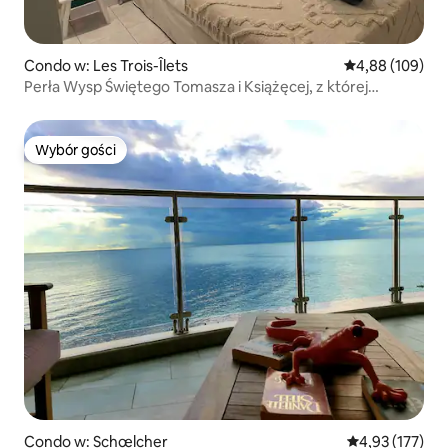
Condo w: Les Trois-Îlets
Średnia ocena: 
4,88 (109)
Perła Wysp Świętego Tomasza i Książęcej, z której
roztacza się wspaniały widok na morze.
Wybór gości
Wybór gości
Condo w: Schœlcher
Średnia ocena: 
4,93 (177)