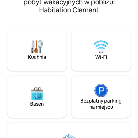
pobyt wakacyjnych w pobliżu:
które przez cały rok można obserwować
samym sercu lasu t
Habitation Clement
przez maskę i płetwy podczas
ma potrzeby klima
nurkowania z rurką. Obejmuje
konstrukcja, żaluz
klimatyzowaną sypialnię z moskitierą,
lokalizacja sprawiaj
łazienkę z prysznicem i toaletą, w pełni
wentylowane miesz
wyposażoną kuchnię na zadaszonym
miejsce, aby ciesz
tarasie oraz prywatny basen o
atrakcjami turyst
wymiarach 2 × 3 m na otwartym tarasie.
kajakarstwem, że
Restauracja TiSable 50 m i małe sklepy
nurkowaniem, mas
Kuchnia
Wi-Fi
500 m.
Bezpłatny parking
Basen
na miejscu