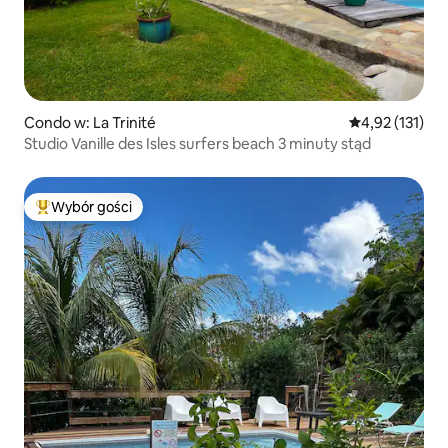
Condo w: La Trinité
Średnia ocena: 
4,92 (131)
Studio Vanille des Isles surfers beach 3 minuty stąd
Wybór gości
Najpopularniejsze z kategorii Wybór gości