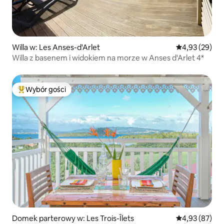
Willa w: Les Anses-d'Arlet
Średnia ocena:
4,93 (29)
Willa z basenem i widokiem na morze w Anses d'Arlet 4*
Wybór gości
Najpopularniejsze z kategorii Wybór gości
Domek parterowy w: Les Trois-Îlets
Średnia ocena:
4,93 (87)