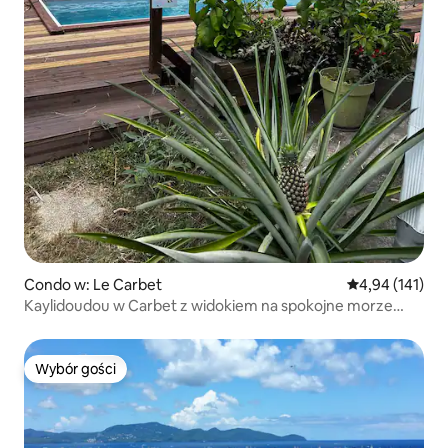
Condo w: Le Carbet
Średnia ocena: 
4,94 (141)
Kaylidoudou w Carbet z widokiem na spokojne morze
(tylko dla dorosłych)
Wybór gości
Wybór gości