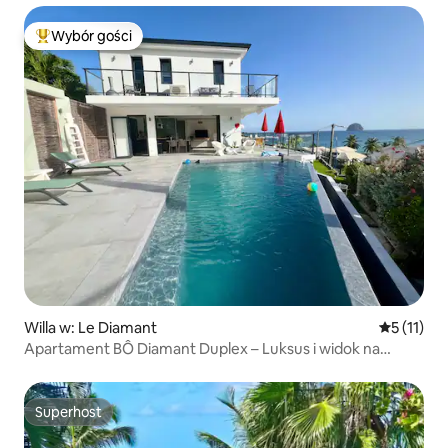
Wybór gości
Najpopularniejsze z kategorii Wybór gości
Willa w: Le Diamant
Średnia oc
5 (11)
Apartament BÔ Diamant Duplex – Luksus i widok na
morze
Superhost
Superhost