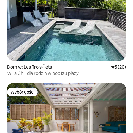
Dom w: Les Trois-Îlets
Średnia oce
5 (20)
Willa Chill dla rodzin w pobliżu plaży
Wybór gości
Wybór gości