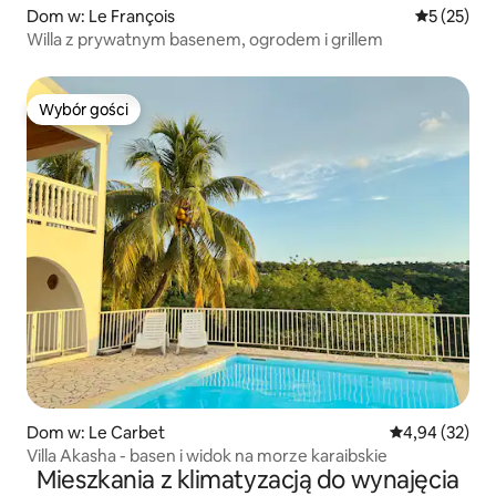
Dom w: Le François
Średnia oce
5 (25)
Willa z prywatnym basenem, ogrodem i grillem
Wybór gości
Wybór gości
Dom w: Le Carbet
Średnia ocena:
4,94 (32)
Villa Akasha - basen i widok na morze karaibskie
Mieszkania z klimatyzacją do wynajęcia