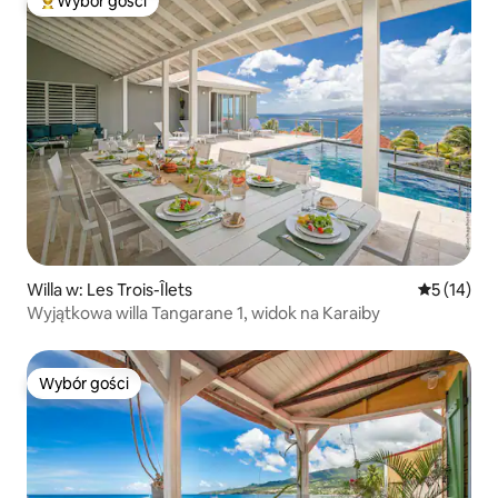
Wybór gości
Najpopularniejsze z kategorii Wybór gości
Willa w: Les Trois-Îlets
Średnia oce
5 (14)
Wyjątkowa willa Tangarane 1, widok na Karaiby
Wybór gości
Wybór gości