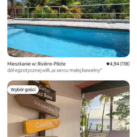
Mieszkanie w: Rivière-Pilote
Średnia ocena: 
4,94 (118)
dół egzotycznej willi „w sercu małej bawełny”
Wybór gości
Wybór gości