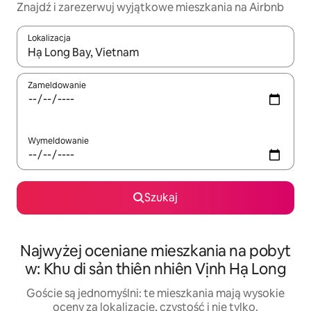
Znajdź i zarezerwuj wyjątkowe mieszkania na Airbnb
Lokalizacja
Gdy wyniki będą dostępne, możesz poruszać się po nich za pom
Zameldowanie
Wymeldowanie
Szukaj
Najwyżej oceniane mieszkania na pobyt
w: Khu di sản thiên nhiên Vịnh Hạ Long
Goście są jednomyślni: te mieszkania mają wysokie
oceny za lokalizację, czystość i nie tylko.