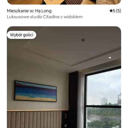
Mieszkanie w: Hạ Long
Średnia oc
5 (5)
Luksusowe studio Citadine z widokiem
Wybór gości
Wybór gości