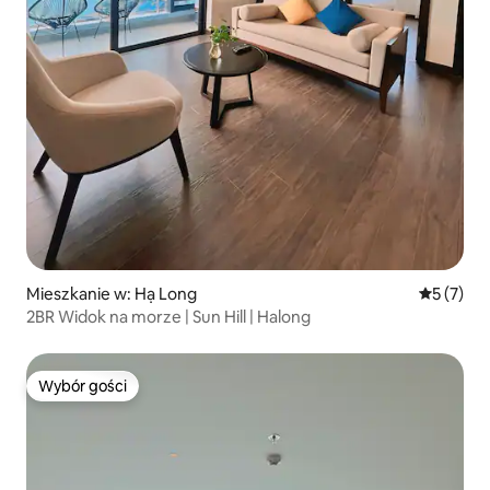
Mieszkanie w: Hạ Long
Średnia oc
5 (7)
2BR Widok na morze | Sun Hill | Halong
Wybór gości
Wybór gości