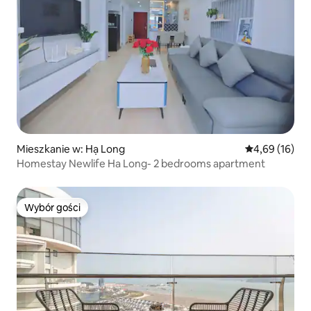
Mieszkanie w: Hạ Long
Średnia ocena:
4,69 (16)
Homestay Newlife Ha Long- 2 bedrooms apartment
Wybór gości
Wybór gości