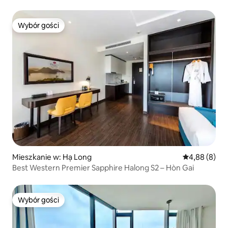
Wybór gości
Wybór gości
Mieszkanie w: Hạ Long
Średnia ocena
4,88 (8)
Best Western Premier Sapphire Halong S2 – Hòn Gai
Wybór gości
Wybór gości