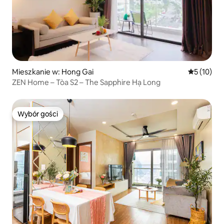
Mieszkanie w: Hong Gai
Średnia oce
5 (10)
ZEN Home – Tòa S2 – The Sapphire Hạ Long
Wybór gości
Wybór gości