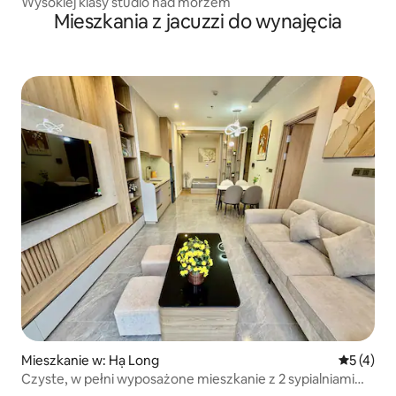
Wysokiej klasy studio nad morzem
Mieszkania z jacuzzi do wynajęcia
Mieszkanie w: Hạ Long
Średnia oc
5 (4)
Czyste, w pełni wyposażone mieszkanie z 2 sypialniami
ICON40