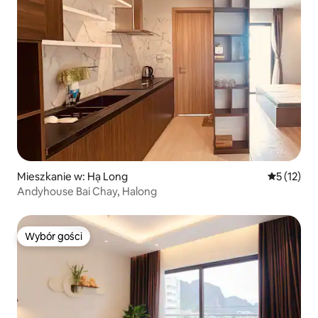
Mieszkanie w: Hạ Long
Średnia oce
5 (12)
Andyhouse Bai Chay, Halong
Wybór gości
Wybór gości