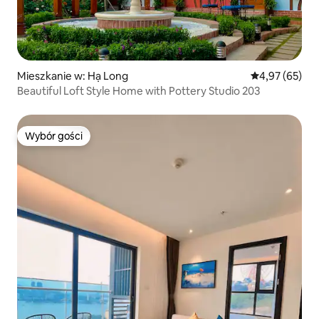
Mieszkanie w: Hạ Long
Średnia ocena:
4,97 (65)
Beautiful Loft Style Home with Pottery Studio 203
Wybór gości
Wybór gości