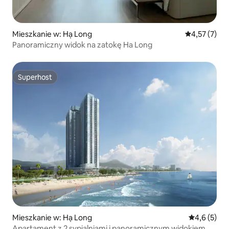
Mieszkanie w: Hạ Long
Średnia ocena
4,57 (7)
Panoramiczny widok na zatokę Ha Long
Superhost
Superhost
Mieszkanie w: Hạ Long
Średnia ocen
4,6 (5)
Apartament z 2 sypialniami i panoramicznym widokiem na