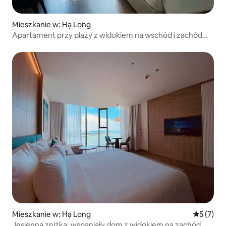
Mieszkanie w: Hạ Long
Apartament przy plaży z widokiem na wschód i zachód
słońca
Mieszkanie w: Hạ Long
Średnia oc
5 (7)
️Jesienna zniżka: wspaniały dom z widokiem na zachód