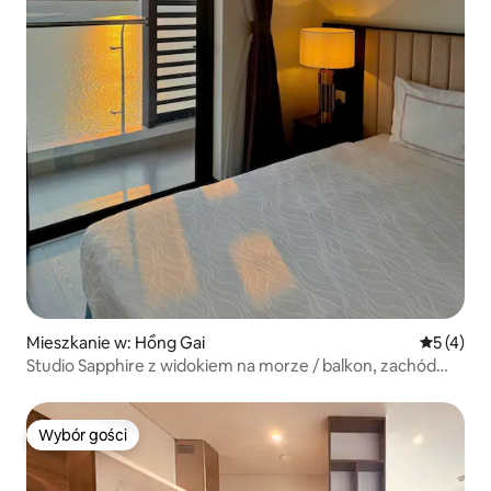
Mieszkanie w: Hồng Gai
Średnia oc
5 (4)
Studio Sapphire z widokiem na morze / balkon, zachód
słońca i fajerwerki
Wybór gości
Wybór gości