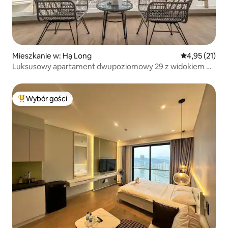
Mieszkanie w: Hạ Long
Średnia ocena:
4,95 (21)
Luksusowy apartament dwupoziomowy 29 z widokiem na
morze w Ha Long
Wybór gości
Najpopularniejsze z kategorii Wybór gości