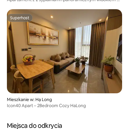
zatokę Ha Long
Superhost
Superhost
Mieszkanie w: Hạ Long
Icon40 Apart – 2Bedroom Cozy HaLong
Miejsca do odkrycia