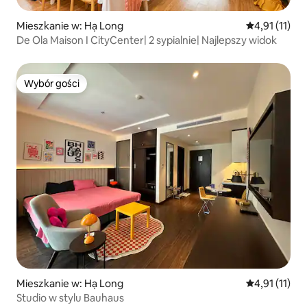
Mieszkanie w: Hạ Long
Średnia ocena
4,91 (11)
De Ola Maison I CityCenter| 2 sypialnie| Najlepszy widok
Wybór gości
Wybór gości
Mieszkanie w: Hạ Long
Średnia ocena
4,91 (11)
Studio w stylu Bauhaus