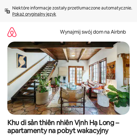
Przejdź
Niektóre informacje zostały przetłumaczone automatycznie. 
do
Pokaż oryginalny język
treści
Wynajmij swój dom na Airbnb
Khu di sản thiên nhiên Vịnh Hạ Long –
apartamenty na pobyt wakacyjny