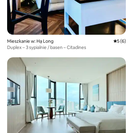
Mieszkanie w: Hạ Long
Średnia oc
5 (6)
Duplex – 3 sypialnie / basen – Citadines