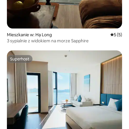
Mieszkanie w: Hạ Long
Średnia oc
5 (5)
3 sypialnie z widokiem na morze Sapphire
Superhost
Superhost