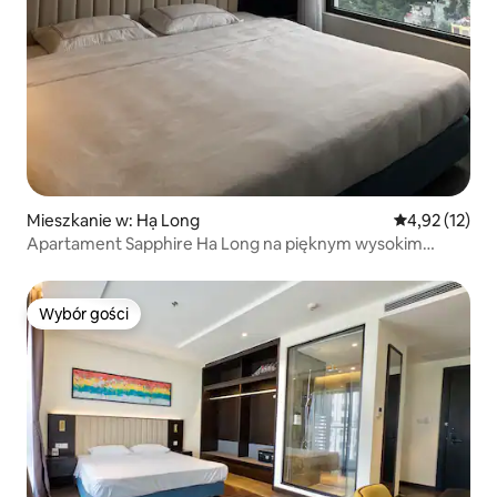
Mieszkanie w: Hạ Long
Średnia ocena:
4,92 (12)
Apartament Sapphire Ha Long na pięknym wysokim
piętrze
Wybór gości
Wybór gości