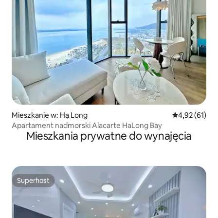
Mieszkanie w: Hạ Long
Średnia ocena:
4,92 (61)
Apartament nadmorski Alacarte HaLong Bay
Mieszkania prywatne do wynajęcia
Superhost
Superhost