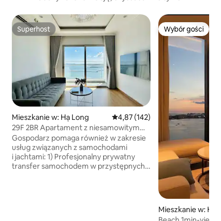
Superhost
Wybór gości
Superhost
Wybór gości
Mieszkanie w: Hạ Long
Średnia ocena: 4,87 na 5, liczba 
4,87 (142)
29F 2BR Apartament z niesamowitym
widokiem na morze – Halong Center
Gospodarz pomaga również w zakresie
Stay!
usług związanych z samochodami
i jachtami: 1) Profesjonalny prywatny
transfer samochodem w przystępnych
cenach. HA LONG – HANOJ 5-osobowy
samochód: w jedną stronę =
1 600 000 VND 7-osobowy samochód:
w jedną stronę = 1 800 000 VND
Mieszkanie w: Hạ 
Kia Sedona: w jedną stronę =
Beach 1min-view 