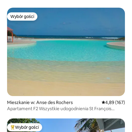
Wybór gości
Wybór gości
Mieszkanie w: Anse des Rochers
Średnia ocena: 
4,89 (167)
Apartament F2 Wszystkie udogodnienia St François
Gwadelupa
Wybór gości
Najpopularniejsze z kategorii Wybór gości