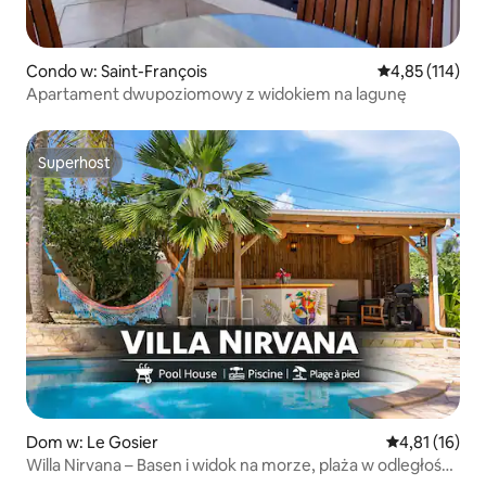
Condo w: Saint-François
Średnia ocena: 
4,85 (114)
Apartament dwupoziomowy z widokiem na lagunę
Superhost
Superhost
Dom w: Le Gosier
Średnia ocena:
4,81 (16)
Willa Nirvana – Basen i widok na morze, plaża w odległości
2 minut