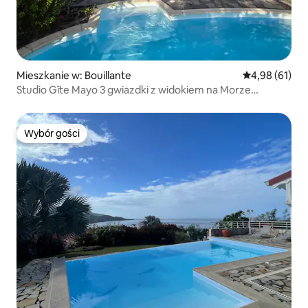
Mieszkanie w: Bouillante
Średnia ocena:
4,98 (61)
Studio Gîte Mayo 3 gwiazdki z widokiem na Morze
Karaibskie
Wybór gości
Wybór gości