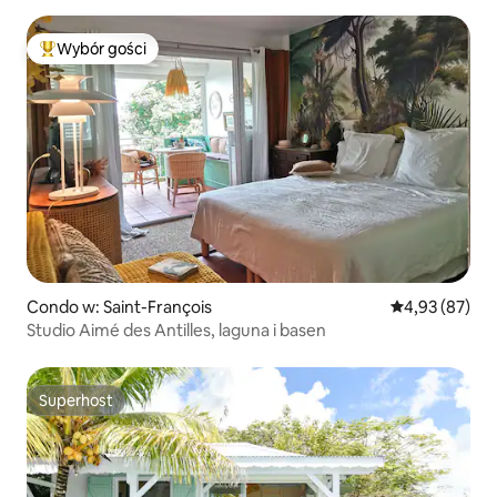
Wybór gości
Najpopularniejsze z kategorii Wybór gości
Condo w: Saint-François
Średnia ocena:
4,93 (87)
Studio Aimé des Antilles, laguna i basen
Superhost
Superhost