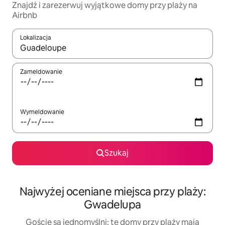
Znajdź i zarezerwuj wyjątkowe domy przy plaży na
Airbnb
Lokalizacja
Gdy wyniki będą dostępne, możesz poruszać się po nich za pom
Zameldowanie
Wymeldowanie
Szukaj
Najwyżej oceniane miejsca przy plaży:
Gwadelupa
Goście są jednomyślni: te domy przy plaży mają