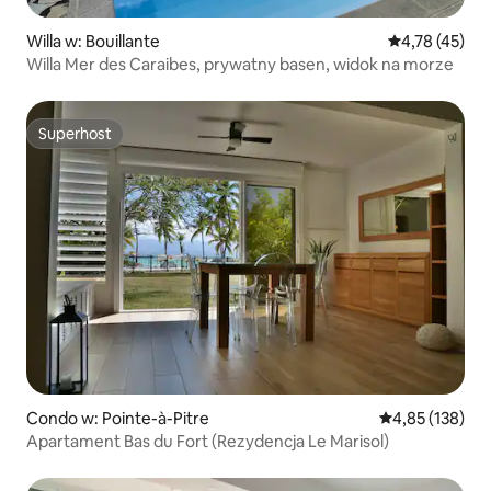
Willa w: Bouillante
Średnia ocena:
4,78 (45)
Willa Mer des Caraibes, prywatny basen, widok na morze
Superhost
Superhost
Condo w: Pointe-à-Pitre
Średnia ocena: 
4,85 (138)
Apartament Bas du Fort (Rezydencja Le Marisol)