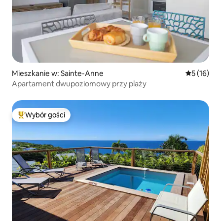
Mieszkanie w: Sainte-Anne
Średnia oce
5 (16)
Apartament dwupoziomowy przy plaży
Wybór gości
Najpopularniejsze z kategorii Wybór gości