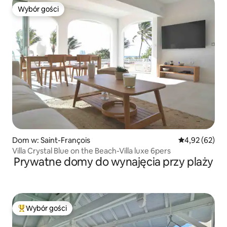
Wybór gości
Wybór gości
Dom w: Saint-François
Średnia ocena:
4,92 (62)
Villa Crystal Blue on the Beach-Villa luxe 6pers
Prywatne domy do wynajęcia przy plaży
Wybór gości
Najpopularniejsze z kategorii Wybór gości