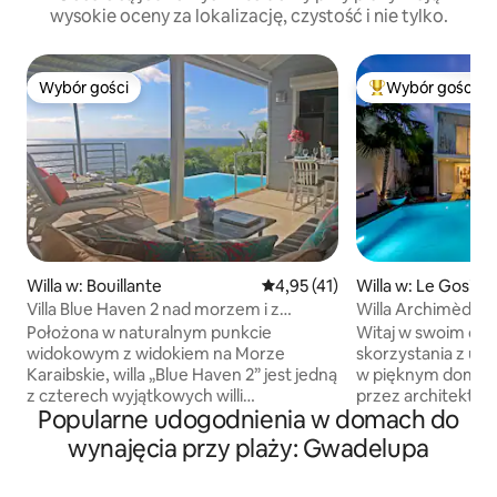
wysokie oceny za lokalizację, czystość i nie tylko.
Wybór gości
Wybór gości
Wybór gości
Najpopularniejsze
Willa w: Bouillante
Średnia ocena: 4,95 na 5, liczba
4,95 (41)
Willa w: Le Gosier
Villa Blue Haven 2 nad morzem i z
Willa Archimède, n
dostępem do morza
Położona w naturalnym punkcie
Witaj w swoim domu, Zaprasza
widokowym z widokiem na Morze
skorzystania z uro
Karaibskie, willa „Blue Haven 2” jest jedną
w pięknym domu 
z czterech wyjątkowych willi
przez architekta,
Popularne udogodnienia w domach do
oferowanych przez *Blue Haven Villas
wjeździe do Gosier. Willa Archimède
Guadeloupe*. Miejsce dla 4 osób. Trzy
wyjątkowe miejsc
wynajęcia przy plaży: Gwadelupa
łóżka, idealne dla pary lub małej rodziny -
łatwo dotrzeć do w
Prywatny basen bez krawędzi z słoną
Gwadelupy, a jed