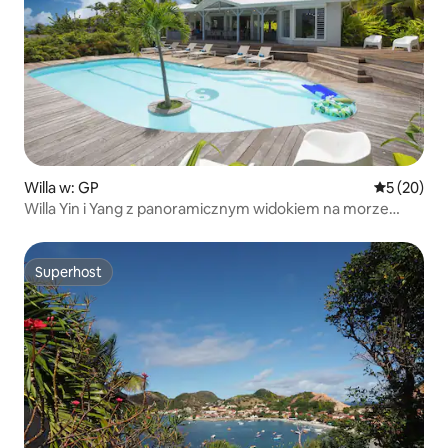
Willa w: GP
Średnia oce
5 (20)
Willa Yin i Yang z panoramicznym widokiem na morze
Sainte Anne
Superhost
Superhost