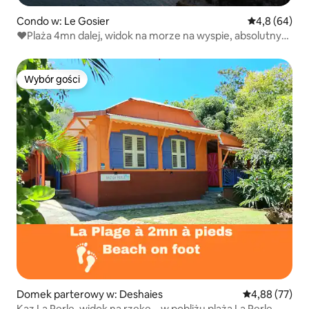
Condo w: Le Gosier
Średnia ocena
4,8 (64)
❤Plaża 4mn dalej, widok na morze na wyspie, absolutny
relaks❤
Wybór gości
Wybór gości
Domek parterowy w: Deshaies
Średnia ocena:
4,88 (77)
Kaz La Perle, widok na rzekę – w pobliżu plaża La Perle