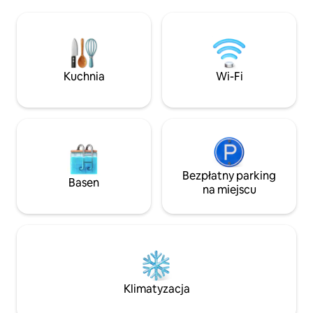
wodą. - Moskitiery na oknach i łóżkach. –
Wypij poranną kaw
Widok na morze 180° i dostęp do
zaciszu, a następn
jednego z najpiękniejszych miejsc do
ramieniu, udaj się 
snorkelingu, hamaki na brzegu morza,
znajduje się w odle
leżak – zmywarka do naczyń i pralka,
minut. Po powrocie, prysznic na
ekspres Nespresso – Parking,
świeżym powietrzu
Kuchnia
Wi-Fi
klimatyzacja, grill, Wi-Fi - sprzęt do
zwycięskie trio: po
snorkelingu
Bezpłatny parking
Basen
na miejscu
Klimatyzacja