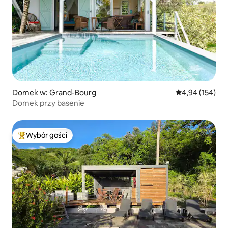
Domek w: Grand-Bourg
Średnia ocena: 
4,94 (154)
Domek przy basenie
Wybór gości
Najpopularniejsze z kategorii Wybór gości