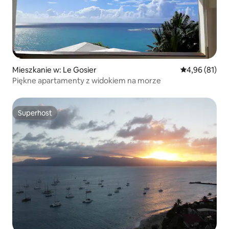
Mieszkanie w: Le Gosier
Średnia ocena:
4,96 (81)
Piękne apartamenty z widokiem na morze
Superhost
Superhost