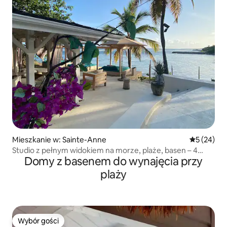
Mieszkanie w: Sainte-Anne
Średnia oce
5 (24)
Studio z pełnym widokiem na morze, plaże, basen – 4
Domy z basenem do wynajęcia przy
gwiazdki
plaży
Wybór gości
Wybór gości