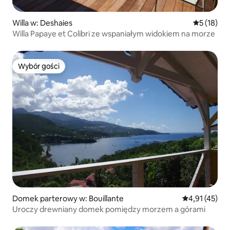
Willa w: Deshaies
Średnia oce
5 (18)
Willa Papaye et Colibri ze wspaniałym widokiem na morze
Wybór gości
Wybór gości
Domek parterowy w: Bouillante
Średnia ocena:
4,91 (45)
Uroczy drewniany domek pomiędzy morzem a górami