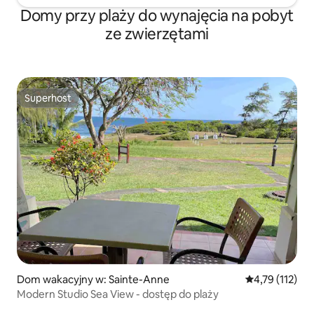
Domy przy plaży do wynajęcia na pobyt
ze zwierzętami
Superhost
Superhost
Dom wakacyjny w: Sainte-Anne
Średnia ocena: 
4,79 (112)
Modern Studio Sea View - dostęp do plaży