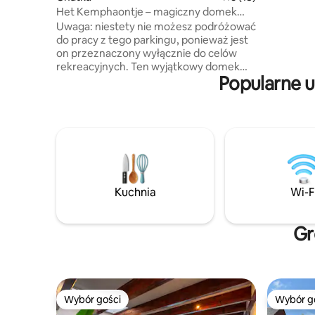
wiosłowej
Het Kemphaontje – magiczny domek
skorzystać
w lesie
Uwaga: niestety nie możesz podróżować
również r
do pracy z tego parkingu, ponieważ jest
motorowe,
on przeznaczony wyłącznie do celów
rowerowe.
rekreacyjnych. Ten wyjątkowy domek
w pobliżu
Popularne u
ma swój własny styl. Ten domek,
zaprojektowany przez projektanta
wnętrz René Kempera, emanuje ciepłem
leśnej chaty, a jego piękne detale
wykonano z naturalnych materiałów.
Urocza weranda poszerza przestrzeń
mieszkalną, a widok jest wyjątkowy. Tuż
obok domku brama zapewnia dostęp do
lasu i wrzosowiska Drentsche Aa, gdzie
Kuchnia
Wi-F
panuje magiczna atmosfera. Poczuj
spokój i urok tego wyjątkowego miejsca.
Gr
Wybór gości
Wybór g
Wybór gości
Wybór g