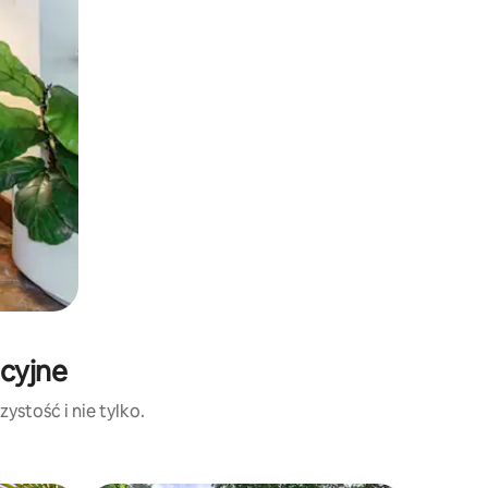
acyjne
ystość i nie tylko.