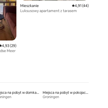
Mieszkanie
Średnia ocena: 4,91 na 
4,91 (44)
Luksusowy apartament z tarasem
Średnia ocena: 4,93 na 5, liczba recenzji: 29
4,93 (29)
ldse Meer
Miejsca na pobyt w domkach gościnnych
Miejsca na pobyt w pokojach prywatnych z łazienką
oningen
Groningen