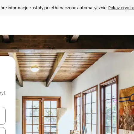
tóre informacje zostały przetłumaczone automatycznie. 
Pokaż orygina
byt
o nich za pomocą klawiszy strzałek w górę i w dół lub przeglądać j