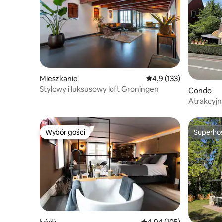
Mieszkanie
Średnia ocena: 4,9 na 5
4,9 (133)
Stylowy i luksusowy loft Groningen
Condo
Atrakcyjn
Wybór gości
Superho
Wybór gości
Superho
Łódź
Średnia ocena: 4,94 na 5
4,94 (105)