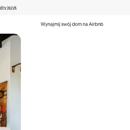
lny język
Wynajmij swój dom na Airbnb
e za pomocą gestów dotykowych lub przesuwania.