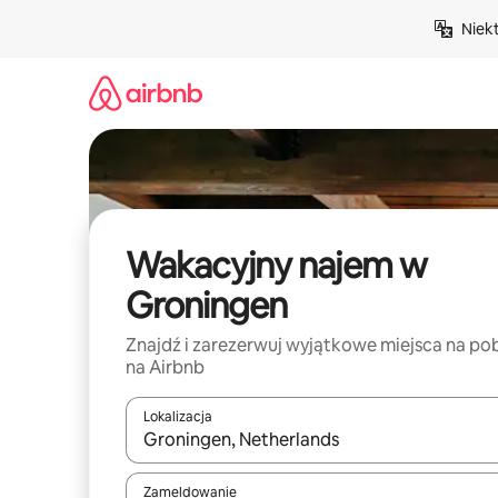
Przejdź
Niek
do
treści
Wakacyjny najem w
Groningen
Znajdź i zarezerwuj wyjątkowe miejsca na po
na Airbnb
Lokalizacja
Gdy wyniki będą dostępne, możesz poruszać się p
Zameldowanie