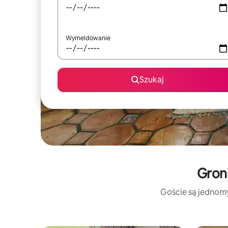
Wymeldowanie
Szukaj
Groni
Goście są jednomyś