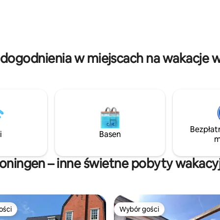
całoroczne jacuzzi dla 6 osób.
 i kajaka. Można również
Restauracje, minigolf, park roz
 z grilla. Za opłatą dostępne są
Duinenzathe znajdują się w odl
owery elektryczne i łodzie
spaceru.
 a w okolicy są piękne trasy
 Z ładnymi parkami rozrywki
dogodnienia w miejscach na wakacje 
Bezpłat
i
Basen
m
oningen – inne świetne pobyty wakacy
ości
Wybór gości
ości
Wybór gości