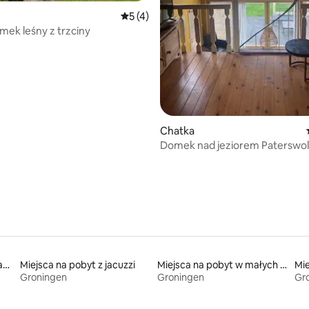
Średnia ocena: 5 na 5, liczba recenzji: 4
5 (4)
mek leśny z trzciny
Chatka
Domek nad jeziorem Paterswo
Miejsca na pobyt w domkach
Miejsca na pobyt z jacuzzi
Miejsca na pobyt w małych domkach
Groningen
Groningen
Gr