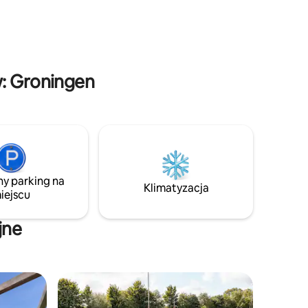
posiadłości postanowiono częściowo
rywki
przekształcić to w klimatyczny pensjonat
egłości
Zamieszkaj z przytulną gospodynią, która
Cię wita i sprawia, że Twój pobyt jest jak
najbardziej komfortowy.
w: Groningen
ny parking na
Klimatyzacja
iejscu
jne