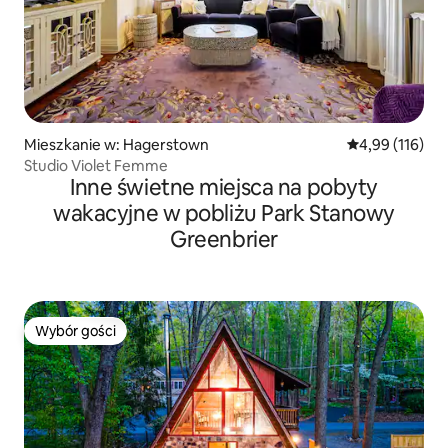
Mieszkanie w: Hagerstown
Średnia ocena: 
4,99 (116)
Studio Violet Femme
Inne świetne miejsca na pobyty
wakacyjne w pobliżu Park Stanowy
Greenbrier
Wybór gości
Wybór gości