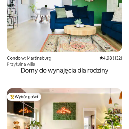
Condo w: Martinsburg
Średnia ocena: 
4,98 (132)
Przytulna willa
Domy do wynajęcia dla rodziny
Wybór gości
Najpopularniejsze z kategorii Wybór gości