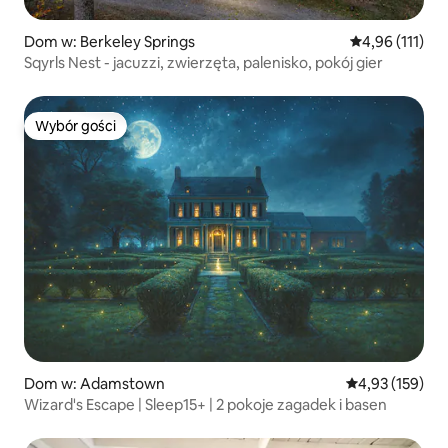
Dom w: Berkeley Springs
Średnia ocena: 
4,96 (111)
Sqyrls Nest - jacuzzi, zwierzęta, palenisko, pokój gier
Wybór gości
Wybór gości
Dom w: Adamstown
Średnia ocena: 
4,93 (159)
Wizard's Escape | Sleep15+ | 2 pokoje zagadek i basen