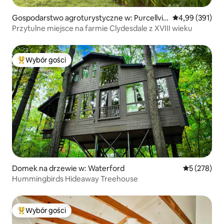
Gospodarstwo agroturystyczne w: Purcellvill
Średnia ocena: 
4,99 (391)
e
Przytulne miejsce na farmie Clydesdale z XVIII wieku
Wybór gości
Najpopularniejsze z kategorii Wybór gości
Domek na drzewie w: Waterford
Średnia ocen
5 (278)
Hummingbirds Hideaway Treehouse
Wybór gości
Najpopularniejsze z kategorii Wybór gości