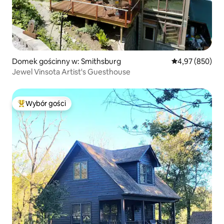
Domek gościnny w: Smithsburg
Średnia ocena: 
4,97 (850)
Jewel Vinsota Artist's Guesthouse
Wybór gości
Najpopularniejsze z kategorii Wybór gości