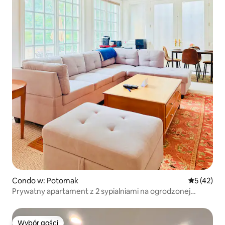
Condo w: Potomak
Średnia oce
5 (42)
Prywatny apartament z 2 sypialniami na ogrodzonej
posiadłości Potomac
Wybór gości