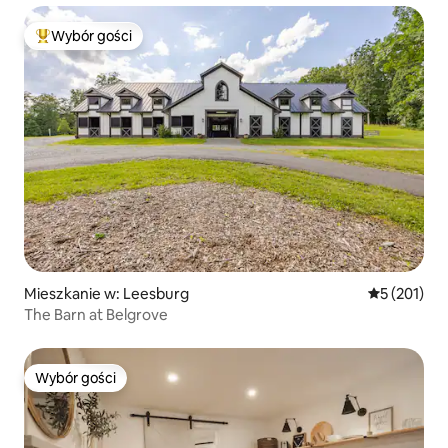
Wybór gości
Najpopularniejsze z kategorii Wybór gości
Mieszkanie w: Leesburg
Średnia ocen
5 (201)
The Barn at Belgrove
Wybór gości
Wybór gości