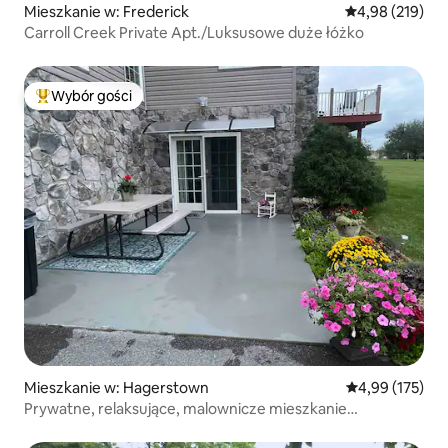
Mieszkanie w: Frederick
Średnia ocena: 
4,98 (219)
Carroll Creek Private Apt./Luksusowe duże łóżko
Wybór gości
Najpopularniejsze z kategorii Wybór gości
Mieszkanie w: Hagerstown
Średnia ocena: 
4,99 (175)
Prywatne, relaksujące, malownicze mieszkanie
z 2 sypialniami, dla 1–5 osób