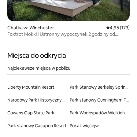
Chatka w: Winchester
Średnia ocena: 
4,95 (173)
Foxtrot Mokki | Ustronny wypoczynek 2 godziny od
Waszyngtonu
Miejsca do odkrycia
Najciekawsze miejsca w pobliżu
Liberty Mountain Resort
Park Stanowy Berkeley Springs
Narodowy Park Historyczny Harpers Ferry
Park stanowy Cunningham Falls
Cowans Gap State Park
Park Wodospadów Wielkich
Park stanowy Cacapon Resort
Pokaż więcej