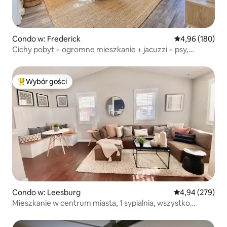
Condo w: Frederick
Średnia ocena: 
4,96 (180)
Cichy pobyt + ogromne mieszkanie + jacuzzi + psy,
spacerowe
Wybór gości
Najpopularniejsze z kategorii Wybór gości
Condo w: Leesburg
Średnia ocena: 
4,94 (279)
Mieszkanie w centrum miasta, 1 sypialnia, wszystko
w pobliżu