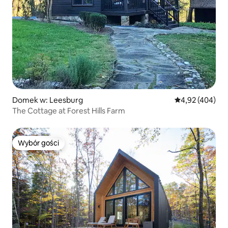
Domek w: Leesburg
Średnia ocena: 
4,92 (404)
The Cottage at Forest Hills Farm
Wybór gości
Wybór gości