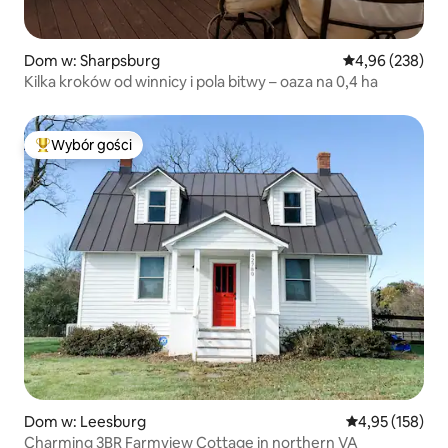
Dom w: Sharpsburg
Średnia ocena: 
4,96 (238)
Kilka kroków od winnicy i pola bitwy – oaza na 0,4 ha
Wybór gości
Najpopularniejsze z kategorii Wybór gości
Dom w: Leesburg
Średnia ocena: 
4,95 (158)
Charming 3BR Farmview Cottage in northern VA