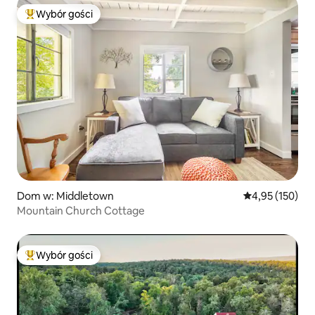
Wybór gości
Najpopularniejsze z kategorii Wybór gości
Dom w: Middletown
Średnia ocena: 
4,95 (150)
Mountain Church Cottage
Wybór gości
Najpopularniejsze z kategorii Wybór gości