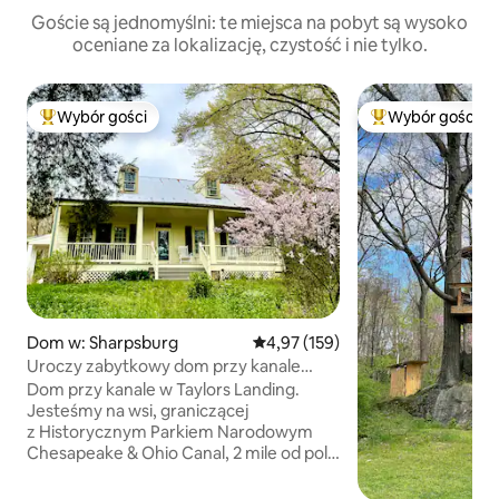
Goście są jednomyślni: te miejsca na pobyt są wysoko
oceniane za lokalizację, czystość i nie tylko.
Wybór gości
Wybór gości
Najpopularniejsze z kategorii Wybór gości
Najpopularniejsze
Dom w: Sharpsburg
Średnia ocena: 4,97 na 5, liczba 
4,97 (159)
Uroczy zabytkowy dom przy kanale
C&O Potomac Antietam
Dom przy kanale w Taylors Landing.
Jesteśmy na wsi, graniczącej
z Historycznym Parkiem Narodowym
Chesapeake & Ohio Canal, 2 mile od pola
bitwy Antietam z czasów wojny
secesyjnej. Nasz dom to oryginalna