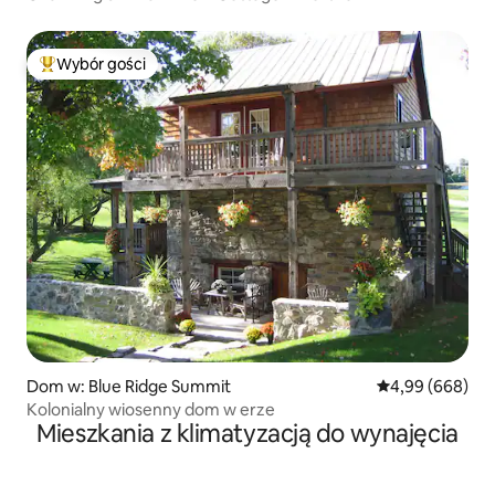
Wybór gości
Najpopularniejsze z kategorii Wybór gości
Dom w: Blue Ridge Summit
Średnia ocena: 4
4,99 (668)
Kolonialny wiosenny dom w erze
Mieszkania z klimatyzacją do wynajęcia