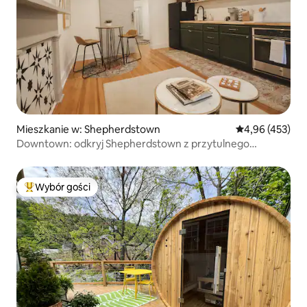
Mieszkanie w: Shepherdstown
Średnia ocena: 
4,96 (453)
Downtown: odkryj Shepherdstown z przytulnego
apartamentu z 1 sypialnią
Wybór gości
Najpopularniejsze z kategorii Wybór gości