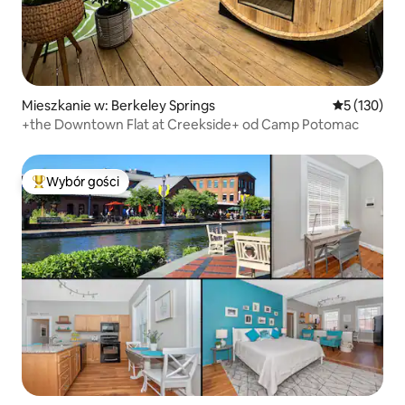
Mieszkanie w: Berkeley Springs
Średnia ocen
5 (130)
+the Downtown Flat at Creekside+ od Camp Potomac
Wybór gości
Najpopularniejsze z kategorii Wybór gości