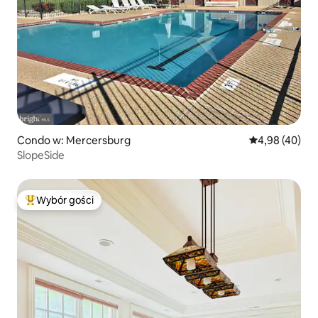
Condo w: Mercersburg
Średnia ocena:
4,98 (40)
SlopeSide
Wybór gości
Najpopularniejsze z kategorii Wybór gości