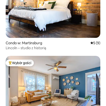
Condo w: Martinsburg
Średnia oc
5 (9)
Lincoln – studio z historią
Wybór gości
Najpopularniejsze z kategorii Wybór gości