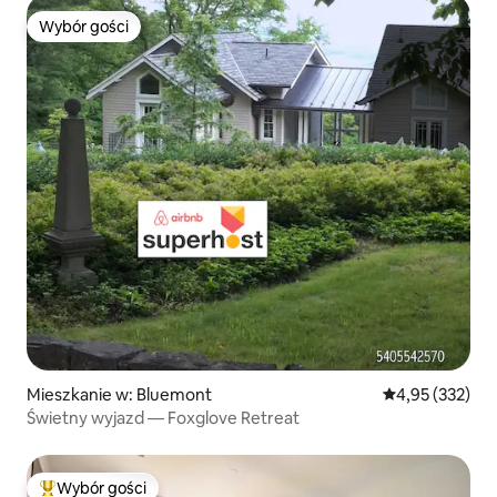
Wybór gości
Wybór gości
Mieszkanie w: Bluemont
Średnia ocena: 
4,95 (332)
Świetny wyjazd — Foxglove Retreat
Wybór gości