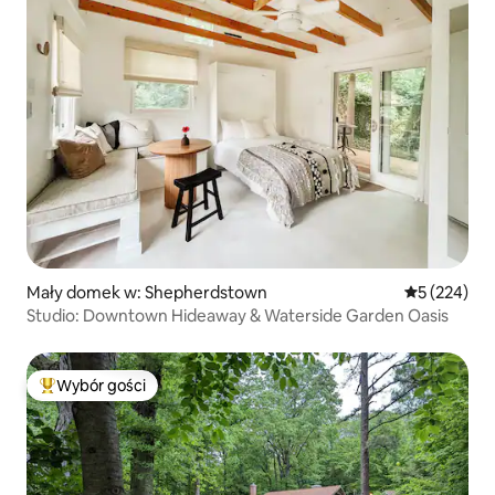
Mały domek w: Shepherdstown
Średnia ocen
5 (224)
Studio: Downtown Hideaway & Waterside Garden Oasis
Wybór gości
Najpopularniejsze z kategorii Wybór gości