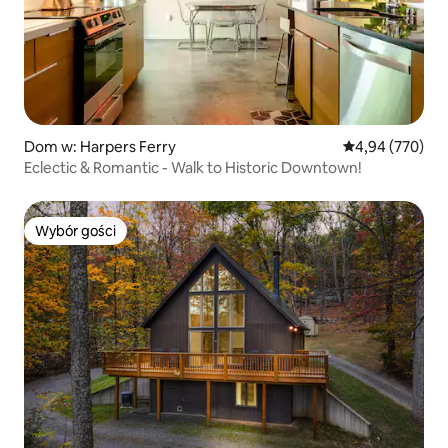
Dom w: Harpers Ferry
Średnia ocena: 
4,94 (770)
Eclectic & Romantic - Walk to Historic Downtown!
Wybór gości
Wybór gości