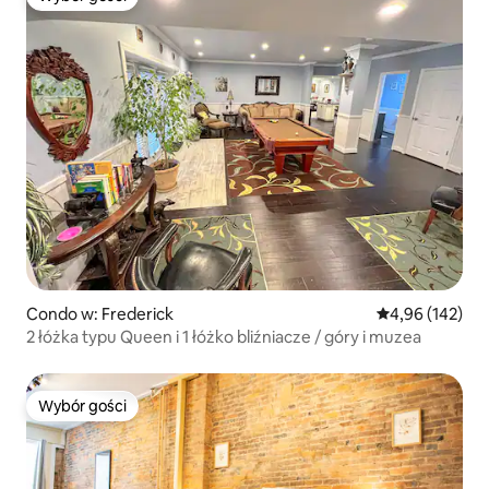
Wybór gości
Condo w: Frederick
Średnia ocena: 
4,96 (142)
2 łóżka typu Queen i 1 łóżko bliźniacze / góry i muzea
Wybór gości
Wybór gości