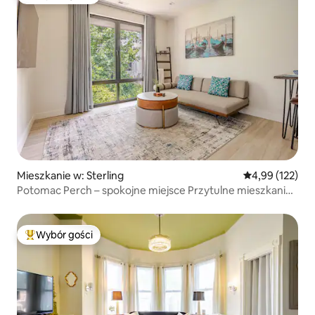
Najpopularniejsze z kategorii Wybór gości
Mieszkanie w: Sterling
Średnia ocena: 
4,99 (122)
Potomac Perch – spokojne miejsce Przytulne mieszkanie
rodzinne
Wybór gości
Najpopularniejsze z kategorii Wybór gości