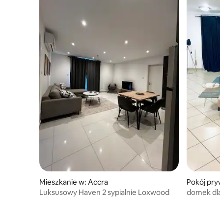
Mieszkanie w: Accra
Pokój pry
Luksusowy Haven 2 sypialnie Loxwood
domek dl