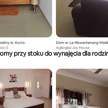
watny w: Accra
Dom w: La-Nkwantanang-Madi
ści 3
Agbogba Joy House
omy przy stoku do wynajęcia dla rodzi