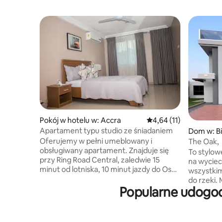
Pokój w hotelu w: Accra
Średnia ocena: 4,64 na 
4,64 (11)
Apartament typu studio ze śniadaniem
Dom w: B
Oferujemy w pełni umeblowany i
The Oak,
obsługiwany apartament. Znajduje się
To stylow
przy Ring Road Central, zaledwie 15
na wyciec
minut od lotniska, 10 minut jazdy do Osu i
wszystkim
centrum Akry. Pokochasz nasze miejsce,
do rzeki.
ponieważ jest wygodnie urządzone w
Popularne udogodn
zdecydowa
nowoczesnym stylu i w pełni
skuterze
wyposażone we wszystko, czego
wakacyjny
potrzebujesz, aby Twój pobyt był