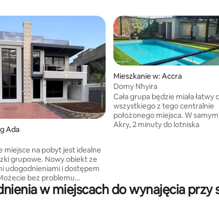
Mieszkanie w: Accra
Domy Nhyira
Cała grupa będzie miała łatwy 
wszystkiego z tego centralnie
położonego miejsca. W samym sercu
5, liczba recenzji: 11
Akry, 2 minuty do lotniska
ig Ada
e miejsce na pobyt jest idealne
zki grupowe. Nowy obiekt ze
i udogodnieniami i dostępem
 Możecie bez problemu
ienia w miejscach do wynajęcia przy 
ć się na przejażdżki łodzią i na
 wodnym. To idealny dom
 dla grupy lub rodziny.