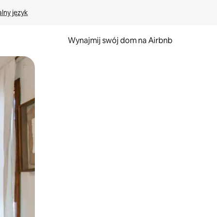
lny język
Wynajmij swój dom na Airbnb
e za pomocą gestów dotykowych lub przesuwania.