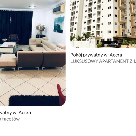
Pokój prywatny w: Accra
LUKSUSOWY APARTAMENT Z 1
SYPIALNIĄ I BASENEM
watny w: Accra
a facetów