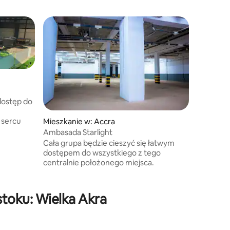
Mieszkan
Eighty8 p
This spec
making it 
dostęp do
Mieszkanie w: Accra
Ambasada Starlight
Cała grupa będzie cieszyć się łatwym
dostępem do wszystkiego z tego
centralnie położonego miejsca.
stoku: Wielka Akra