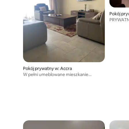
Pokój pry
PRYWATN
Pokój prywatny w: Accra
W pełni umeblowane mieszkanie
z 3 sypialniami w kantonie