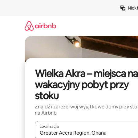
Przejdź
Niek
do
treści
Wielka Akra – miejsca na
wakacyjny pobyt przy
stoku
Znajdź i zarezerwuj wyjątkowe domy przy st
na Airbnb
Lokalizacja
Gdy wyniki będą dostępne, możesz poruszać się p