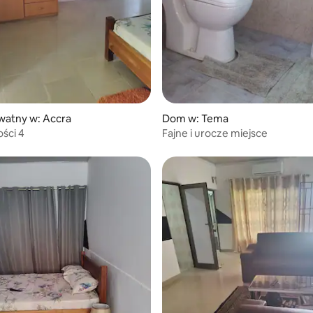
watny w: Accra
Dom w: Tema
ości 4
Fajne i urocze miejsce