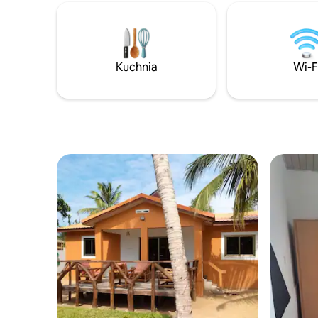
niezapomniany i relaksujący. Nasze
miejsce jest dobre dla par, samotnych
poszukiwaczy przygód, osób
podróżujących służbowo i dużych grup.
Kuchnia
Wi-F