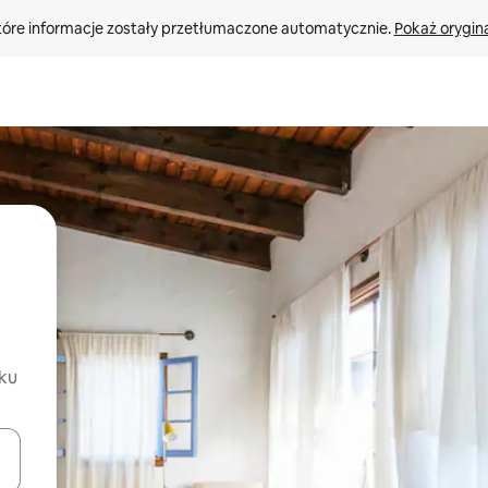
tóre informacje zostały przetłumaczone automatycznie. 
Pokaż orygina
oku
o nich za pomocą klawiszy strzałek w górę i w dół lub przeglądać j