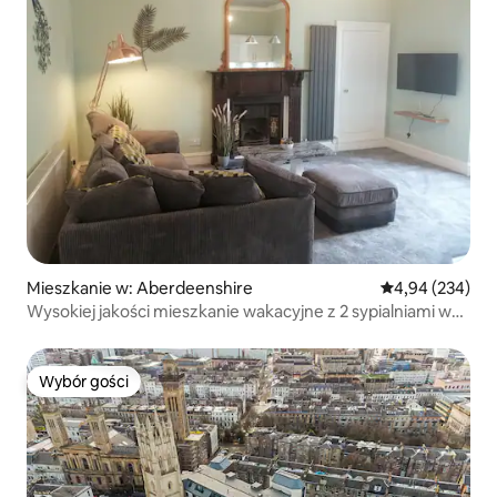
Mieszkanie w: Aberdeenshire
Średnia ocena: 
4,94 (234)
Wysokiej jakości mieszkanie wakacyjne z 2 sypialniami w
Banff
Wybór gości
Wybór gości