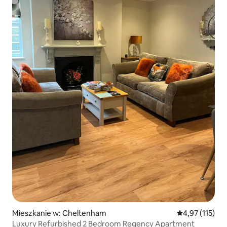
Mieszkanie w: Cheltenham
Średnia ocena: 
4,97 (115)
Luxury Refurbished 2 Bedroom Regency Apartment