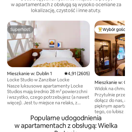
w apartamentach z obsługą są wysoko oceniane za
lokalizację, czystość i inne atuty.
Superhost
Wybór gości
Superhost
Najpopularniejsze
Mieszkanie w: Dublin 1
Średnia ocena: 4,91 na 5, liczba r
4,91 (2605)
Locke Studio w Zanzibar Locke
Mieszkanie w: Gil
Nasze luksusowe apartamenty Locke
Widok na chmury 
Studios mają średnio 28 m² powierzchni
Przytulnie przez c
i wszystko, czego potrzebujesz (a nawet
dołącz do nas, aby
więcej). Jest tu miejsce na relaks, z
pięknym apartamentem. Nie
łóżkiem typu king-size o wymiarach 150
tego, co lubisz zi
cm x 200 cm i jedyną w swoim rodzaju,
Popularne udogodnienia
tym przed naszym 
ręcznie robioną sofą. Przestrzeń do
Cloud View at Ever
w apartamentach z obsługą: Wielka
życia, z w pełni wyposażoną kuchnią,
samym sercu Staff
w tym stołem jadalnym, pralką/suszarką,