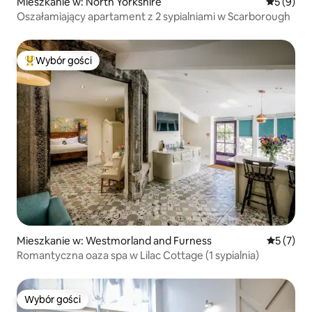
Mieszkanie w: North Yorkshire
Średnia oc
5 (9)
Oszałamiający apartament z 2 sypialniami w Scarborough
Wybór gości
Najpopularniejsze z kategorii Wybór gości
Mieszkanie w: Westmorland and Furness
Średnia oc
5 (7)
Romantyczna oaza spa w Lilac Cottage (1 sypialnia)
Wybór gości
Wybór gości