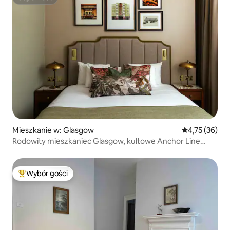
Superhost
Mieszkanie w: Glasgow
Średnia ocena:
4,75 (36)
Rodowity mieszkaniec Glasgow, kultowe Anchor Line
Studio
Wybór gości
Najpopularniejsze z kategorii Wybór gości