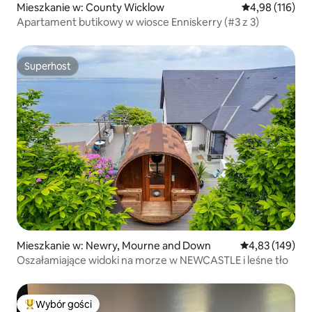
Mieszkanie w: County Wicklow
Średnia ocena: 
4,98 (116)
Apartament butikowy w wiosce Enniskerry (#3 z 3)
Superhost
Superhost
Mieszkanie w: Newry, Mourne and Down
Średnia ocena: 
4,83 (149)
Oszałamiające widoki na morze w NEWCASTLE i leśne tło
Wybór gości
Najpopularniejsze z kategorii Wybór gości