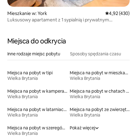
Mieszkanie w: York
Średnia ocena: 
4,92 (430)
Luksusowy apartament z 1 sypialnią i prywatnym
parkingiem
Miejsca do odkrycia
Inne rodzaje miejsc pobytu
Sposoby spędzania czasu
Miejsca na pobyt w tipi
Miejsca na pobyt w mieszkaniach
Wielka Brytania
Wielka Brytania
Miejsca na pobyt w kamperach
Miejsca na pobyt w chatach pasterskich
Wielka Brytania
Wielka Brytania
Miejsca na pobyt w latarniach morskich
Miejsca na pobyt ze zwierzętami
Wielka Brytania
Wielka Brytania
Miejsca na pobyt w szeregówkach
Pokaż więcej
Wielka Brytania