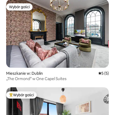
Wybór gości
Wybór gości
Mieszkanie w: Dublin
Średnia oc
5 (5)
„The Ormond” w One Capel Suites
Wybór gości
Najpopularniejsze z kategorii Wybór gości