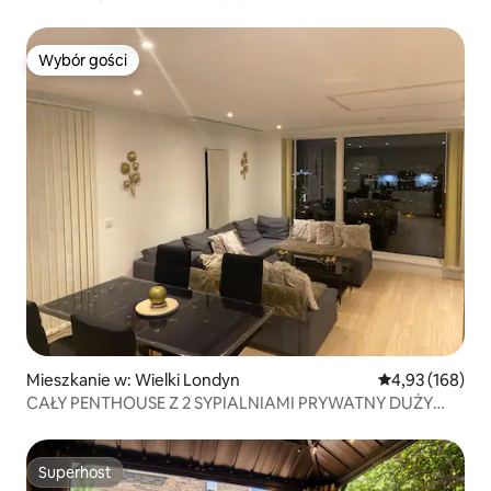
mieszkanie z 1 sypialnią
Wybór gości
Wybór gości
Mieszkanie w: Wielki Londyn
Średnia ocena: 
4,93 (168)
CAŁY PENTHOUSE Z 2 SYPIALNIAMI PRYWATNY DUŻY
TARAS
Superhost
Superhost