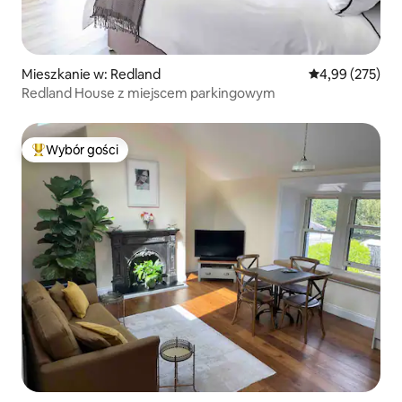
Mieszkanie w: Redland
Średnia ocena: 
4,99 (275)
Redland House z miejscem parkingowym
Wybór gości
Najpopularniejsze z kategorii Wybór gości