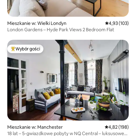
Mieszkanie w: Wielki Londyn
Średnia ocena: 
4,93 (103)
London Gardens – Hyde Park Views 2 Bedroom Flat
Wybór gości
Najpopularniejsze z kategorii Wybór gości
Mieszkanie w: Manchester
Średnia ocena: 
4,82 (198)
18 lat – 5-gwiazdkowe pobyty w NQ Central – luksusowe