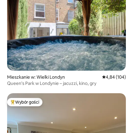
Mieszkanie w: Wielki Londyn
Średnia ocena: 
4,84 (104)
Queen's Park w Londynie – jacuzzi, kino, gry
Wybór gości
Najpopularniejsze z kategorii Wybór gości