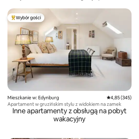
Wybór gości
Najpopularniejsze z kategorii Wybór gości
Mieszkanie w: Edynburg
Średnia ocena: 
4,85 (345)
Apartament w gruzińskim stylu z widokiem na zamek
Inne apartamenty z obsługą na pobyt
wakacyjny