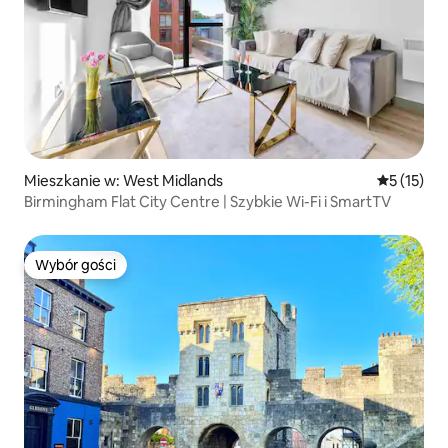
Mieszkanie w: West Midlands
Średnia oce
5 (15)
Birmingham Flat City Centre | Szybkie Wi-Fi i SmartTV
Wybór gości
Wybór gości