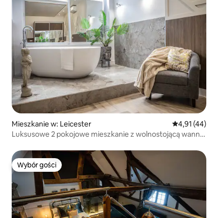
Mieszkanie w: Leicester
Średnia ocena:
4,91 (44)
Luksusowe 2 pokojowe mieszkanie z wolnostojącą wanną
w centrum miasta
Wybór gości
Wybór gości