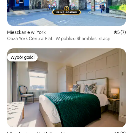
Mieszkanie w: York
Średnia oc
5 (7)
Oaza York Central Flat · W pobliżu Shambles i stacji
Wybór gości
Wybór gości