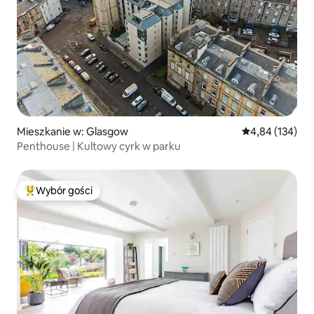
Mieszkanie w: Glasgow
Średnia ocena: 
4,84 (134)
Penthouse | Kultowy cyrk w parku
Wybór gości
Najpopularniejsze z kategorii Wybór gości