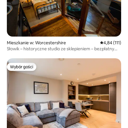
Mieszkanie w: Worcestershire
Średnia ocena: 
4,84 (111)
Słowik – historyczne studio ze sklepieniem – bezpłatny
parking
Wybór gości
Wybór gości