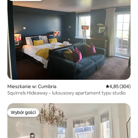
Mieszkanie w: Cumbria
Średnia ocena: 
4,85 (304)
Squirrels Hideaway – luksusowy apartament typu studio
Wybór gości
Wybór gości