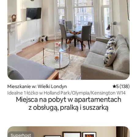
Mieszkanie w: Wielki Londyn
Średnia ocen
5 (138)
Idealne 1 łóżko w Holland Park/Olympia/Kensington W14
Miejsca na pobyt w apartamentach
z obsługą, pralką i suszarką
Superhost