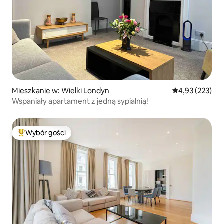
Mieszkanie w: Wielki Londyn
Średnia ocena: 
4,93 (223)
Wspaniały apartament z jedną sypialnią!
Wybór gości
Najpopularniejsze z kategorii Wybór gości