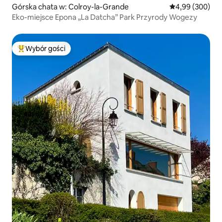
Górska chata w: Colroy-la-Grande
Średnia ocena: 4
4,99 (300)
Eko-miejsce Epona „La Datcha” Park Przyrody Wogezy
Wybór gości
Najpopularniejsze z kategorii Wybór gości