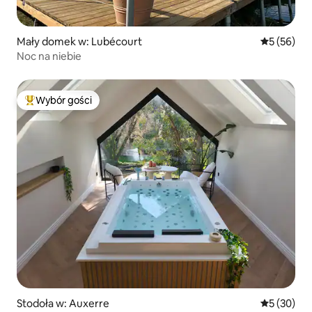
Mały domek w: Lubécourt
Średnia oce
5 (56)
Noc na niebie
Wybór gości
Najpopularniejsze z kategorii Wybór gości
Stodoła w: Auxerre
Średnia oce
5 (30)