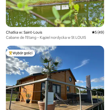
Chatka w: Saint-Louis
Średnia oce
5 (49)
Cabane de l'Etang – Kąpiel nordycka w St LOUIS
Wybór gości
Najpopularniejsze z kategorii Wybór gości