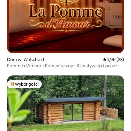
Dom w: Walscheid
Średnia ocena:
4,96 (23)
Pomme d'Amour • Romantyczny • Klimatyzacja i jacuzzi
Wybór gości
Najpopularniejsze z kategorii Wybór gości