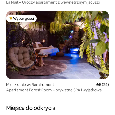
La Nuit – Uroczy apartament z wewnętrznym jacuzzi.
Wybór gości
Najpopularniejsze z kategorii Wybór gości
Mieszkanie w: Remiremont
Średnia oce
5 (24)
Apartament Forest Room – prywatne SPA i wyjątkowa
atmosfera
Miejsca do odkrycia