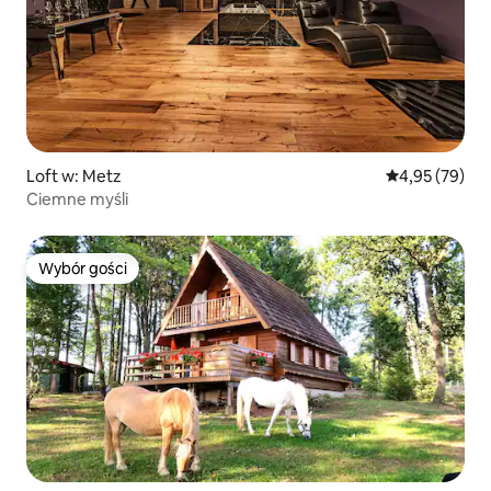
Loft w: Metz
Średnia ocena:
4,95 (79)
Ciemne myśli
Wybór gości
Wybór gości