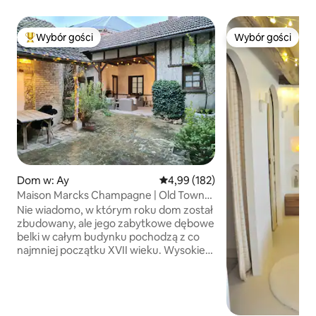
Wybór gości
Wybór gości
Najpopularniejsze z kategorii Wybór gości
Wybór gości
Dom w: Ay
Średnia ocena: 4,99 na 5, liczba 
4,99 (182)
Maison Marcks Champagne | Old Town
Ay
Nie wiadomo, w którym roku dom został
zbudowany, ale jego zabytkowe dębowe
belki w całym budynku pochodzą z co
najmniej początku XVII wieku. Wysokie
sufity oferują przestronną i przewiewną,
a jednocześnie bardzo przytulną
przestrzeń na trzech piętrach. Na
dziedzińcu znajduje się jadalnia, a także