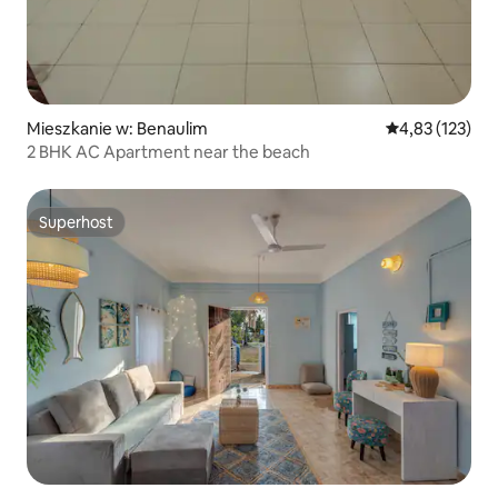
Mieszkanie w: Benaulim
Średnia ocena: 
4,83 (123)
2 BHK AC Apartment near the beach
Superhost
Superhost