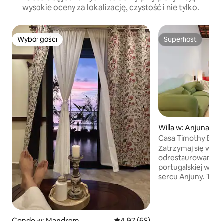
wysokie oceny za lokalizację, czystość i nie tylko.
Wybór gości
Superhost
Wybór gości
Superhost
Willa w: Anjuna
Casa Timothy Bout
NikSu]
Zatrzymaj się w te
odrestaurowanej 1
portugalskiej will
sercu Anjuny. Ten
łączący historycz
z nowoczesnym k
bezpośredni dostę
wnętrza i spokojn
Condo w: Mandrem
Średnia ocena: 4,97 na 5, liczba
4,97 (68)