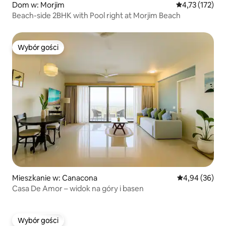
Dom w: Morjim
Średnia ocena: 
4,73 (172)
Beach-side 2BHK with Pool right at Morjim Beach
Wybór gości
Wybór gości
Mieszkanie w: Canacona
Średnia ocena:
4,94 (36)
Casa De Amor – widok na góry i basen
Wybór gości
Wybór gości