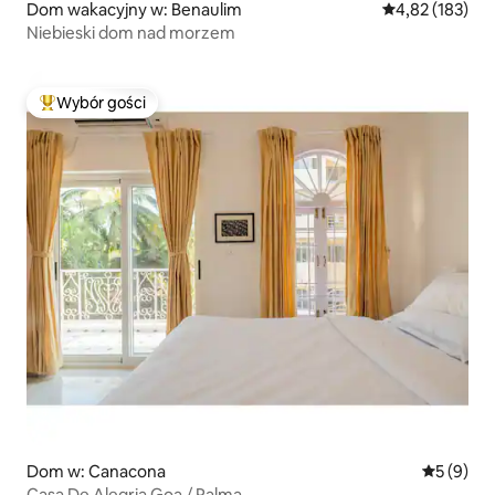
Dom wakacyjny w: Benaulim
Średnia ocena: 
4,82 (183)
Niebieski dom nad morzem
Wybór gości
Najpopularniejsze z kategorii Wybór gości
Dom w: Canacona
Średnia oc
5 (9)
Casa De Alegria Goa / Palma