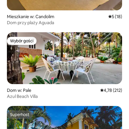
Mieszkanie w: Candolim
Średnia oce
5 (18)
Dom przy plaży Aguada
Wybór gości
Wybór gości
Dom w: Pale
Średnia ocena: 
4,78 (212)
Azul Beach Villa
Superhost
Superhost