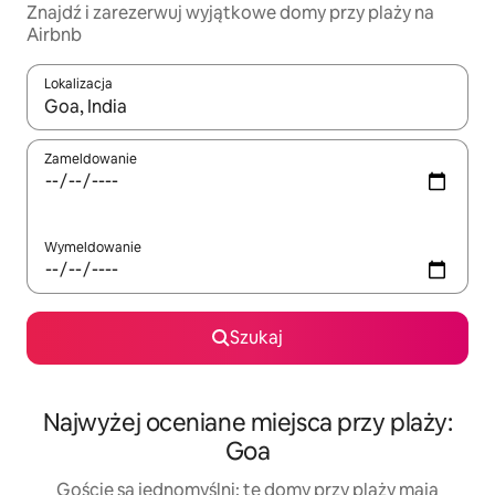
Znajdź i zarezerwuj wyjątkowe domy przy plaży na
Airbnb
Lokalizacja
Gdy wyniki będą dostępne, możesz poruszać się po nich za pom
Zameldowanie
Wymeldowanie
Szukaj
Najwyżej oceniane miejsca przy plaży:
Goa
Goście są jednomyślni: te domy przy plaży mają