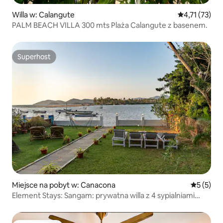
Willa w: Calangute
Średnia ocena:
4,71 (73)
PALM BEACH VILLA 300 mts Plaża Calangute z basenem.
Superhost
Superhost
Miejsce na pobyt w: Canacona
Średnia oc
5 (5)
Element Stays: Sangam: prywatna willa z 4 sypialniami
i salą