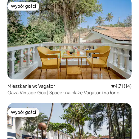
Wybór gości
Wybór gości
Mieszkanie w: Vagator
Średnia ocena:
4,71 (14)
Oaza Vintage Goa | Spacer na plażę Vagator i na łono
natury
Wybór gości
Wybór gości