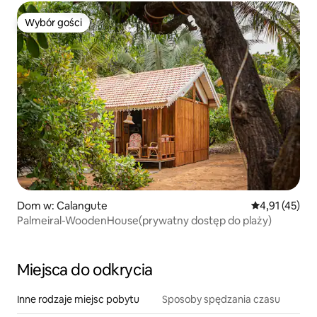
Wybór gości
Wybór gości
Dom w: Calangute
Średnia ocena:
4,91 (45)
Palmeiral-WoodenHouse(prywatny dostęp do plaży)
Miejsca do odkrycia
Inne rodzaje miejsc pobytu
Sposoby spędzania czasu