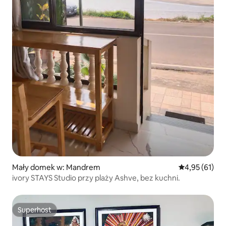
Mały domek w: Mandrem
Średnia ocena:
4,95 (61)
ivory STAYS Studio przy plaży Ashve, bez kuchni.
Superhost
Superhost