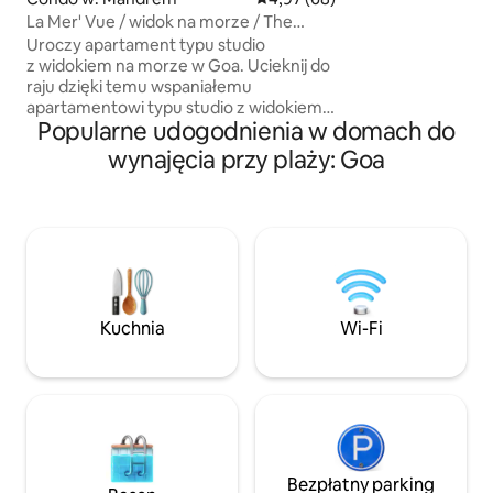
znajdują się najlep
La Mer' Vue / widok na morze / The
miejsca do upraw
blue's ashwe homestay
Uroczy apartament typu studio
i kultowe lokale no
z widokiem na morze w Goa. Ucieknij do
Purple Martini i M
raju dzięki temu wspaniałemu
na luksusowy wyp
apartamentowi typu studio z widokiem
blisko wszystkich 
Popularne udogodnienia w domach do
na morze, położonemu naprzeciwko
w odosobnionym m
najpiękniejszej plaży Ashwem.
zapewnia całkowity
wynajęcia przy plaży: Goa
Usytuowane wzdłuż malowniczego
wybrzeża, to przytulne studio łączy
nowoczesne udogodnienia z urokiem
życia na wybrzeżu Goa. Obudź się z
panoramicznym widokiem na ocean, z
prywatnym balkonem idealnym do
podziwiania zachodów słońca lub
porannej kawy z chłodną morską bryzą.
Kuchnia
Wi-Fi
Położony naprzeciwko plaży Ashwem z
restauracjami i kawiarenkami przy plaży
w odległości spaceru.
Bezpłatny parking