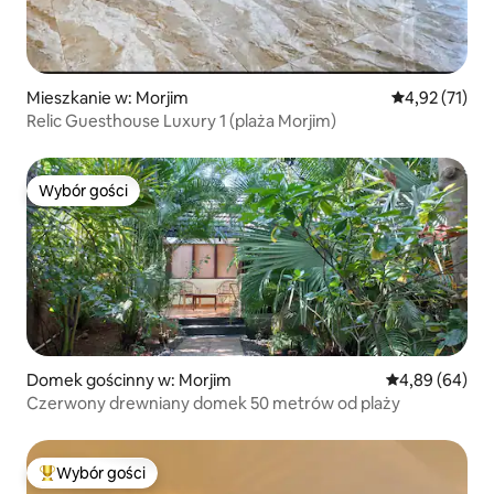
Mieszkanie w: Morjim
Średnia ocena:
4,92 (71)
Relic Guesthouse Luxury 1 (plaża Morjim)
Wybór gości
Wybór gości
Domek gościnny w: Morjim
Średnia ocena:
4,89 (64)
Czerwony drewniany domek 50 metrów od plaży
Wybór gości
Najpopularniejsze z kategorii Wybór gości