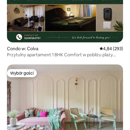
Condo w: Colva
Średnia ocena: 
4,84 (293)
Przytulny apartament 1 BHK Comfort w pobliżu plaży
Colva!
Wybór gości
Wybór gości