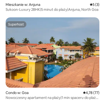
Mieszkanie w: Anjuna
Średnia oc
5 (3)
Sukoon-Luxury 2BHK|5 minut do plaży|Anjuna, North Goa
Superhost
Superhost
Condo w: Goa
Średnia ocena:
4,78 (77)
Nowoczesny apartament na plaży|1 min spaceru do plaży|
Basen|Wi-Fi