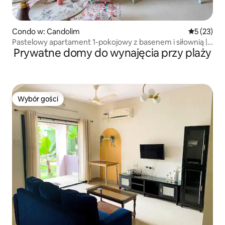
Condo w: Candolim
Średnia oce
5 (23)
Pastelowy apartament 1-pokojowy z basenem i siłownią |
Prywatne domy do wynajęcia przy plaży
Candolim, Goa Północne
Wybór gości
Wybór gości