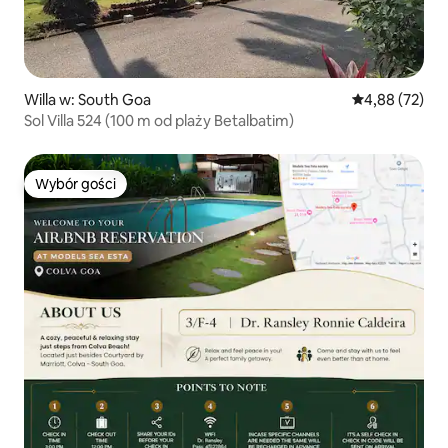
Willa w: South Goa
Średnia ocena:
4,88 (72)
Sol Villa 524 (100 m od plaży Betalbatim)
Wybór gości
Wybór gości