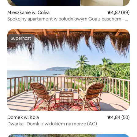
Mieszkanie w: Colva
Średnia ocena:
4,87 (89)
Spokojny apartament w południowym Goa z basenem –
spacerem do plaży
Superhost
Superhost
Domek w: Kola
Średnia ocena:
4,84 (50)
Dwarka · Domki z widokiem na morze (AC)