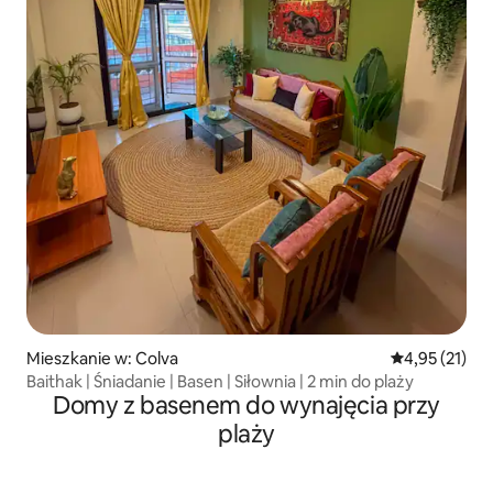
Mieszkanie w: Colva
Średnia ocena:
4,95 (21)
Baithak | Śniadanie | Basen | Siłownia | 2 min do plaży
Domy z basenem do wynajęcia przy
plaży