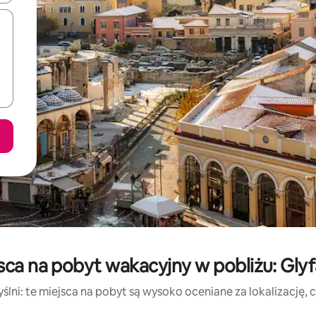
sca na pobyt wakacyjny w pobliżu: Glyf
lni: te miejsca na pobyt są wysoko oceniane za lokalizację, cz