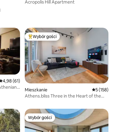
Acropolis Hill Apartment
a
Wybór gości
Najpopularniejsze z kategorii Wybór gości
Średnia ocena: 4,98 na 5, liczba recenzji: 61
4,98 (61)
Athenian
Mieszkanie
Średnia ocena: 5 na 5
5 (158)
Athens.bliss Three in the Heart of the
City
Wybór gości
Wybór gości