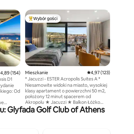
Loft
Wybór gości
Wybór g
Najpopularniejsze z kategorii Wybór gości
Wybór g
Relaxing
& Jacuzz
Wow!! Co
Residenc
piętrze 
Akropol,
Ateny. W
lokaliza
Skorzysta
pozwól n
Mieszkanie
Średnia ocena: 4,97 na 5
4,97 (123)
rednia ocena: 4,89 na 5, liczba recenzji: 154
4,89 (154)
będzie p
* Jacuzzi - ESTER Acropolis Suites A *
sis D1
Zrelaksuj
Niesamowite widoki na miasto, wysokiej
ydanie
dniu. Będziesz mieć również dostęp do:
klasy apartament o powierzchni 50 m2,
ckiego: Od
✓wszystk
położony 12 minut spacerem od
✓bezpłat
Akropolu ★ Jacuzzi ★ Balkon Łóżko
we
ekspresu
: Glyfada Golf Club of Athens
typu ★ king size ★ Luksusowa pełna
tkiem od
telewizor
łazienka ★ Wi-Fi ★ Klimatyzacja ★
zny. Gość
Smart Netflix TV Ekspres do kawy ★
dniu
Nespresso Nasze jacuzzi jest prywatne i
podgrzewane, można z niego korzystać
-JUN-