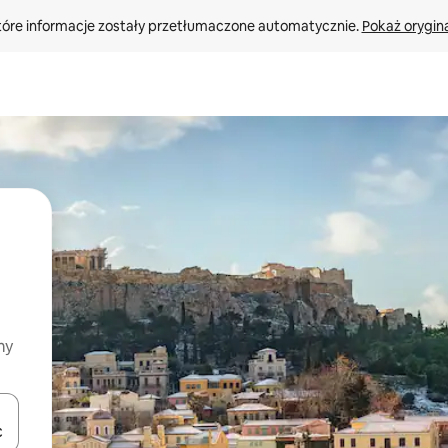
tóre informacje zostały przetłumaczone automatycznie. 
Pokaż orygina
my
o nich za pomocą klawiszy strzałek w górę i w dół lub przeglądać j