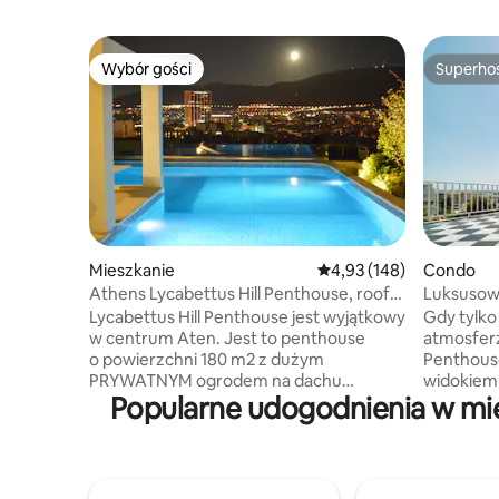
Wybór gości
Superho
Wybór gości
Superho
Mieszkanie
Średnia ocena: 4,93 na 5
4,93 (148)
Condo
Athens Lycabettus Hill Penthouse, roof
Luksusow
garden pool
widokiem
Lycabettus Hill Penthouse jest wyjątkowy
Gdy tylko
w centrum Aten. Jest to penthouse
atmosferz
o powierzchni 180 m2 z dużym
Penthouse
PRYWATNYM ogrodem na dachu
widokiem
Popularne udogodnienia w mie
o powierzchni 110 m2 i basenem
przestron
o powierzchni 30 m2, połączonym
niebiańsk
wewnętrznie z penthouse'em.
Usiądź wyg
Apartament jest w doskonałym stanie
wygodnej 
i ma świetny wystrój. Znajduje się
słońca i 