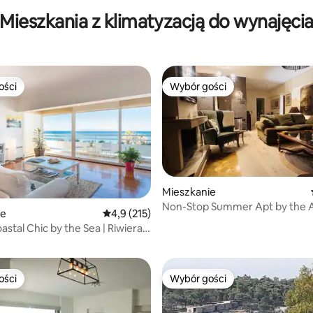
rport
to Beach
Mieszkania z klimatyzacją do wynajęci
ości
Wybór gości
ości
Wybór gości
Mieszkanie
Non-Stop Summer Apt by the 
ie
Średnia ocena: 4,9 na 5, liczba recenzji: 215
4,9 (215)
, liczba recenzji: 148
Riviera!
stal Chic by the Sea | Riwiera
ości
Wybór gości
ości
Wybór gości