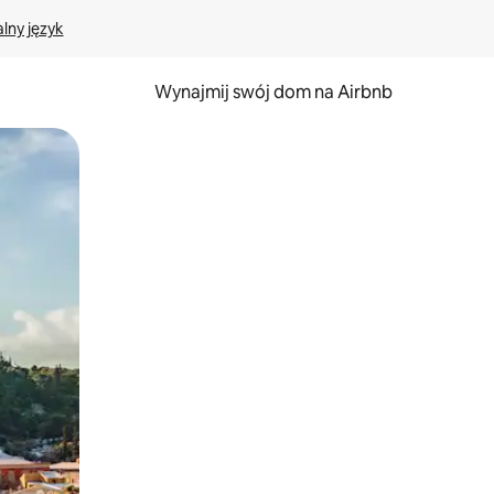
lny język
Wynajmij swój dom na Airbnb
e za pomocą gestów dotykowych lub przesuwania.