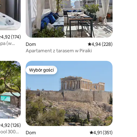
rednia ocena: 4,92 na 5, liczba recenzji: 174
4,92 (174)
pa (w
Dom
Średnia ocena: 4,94 na 5
4,94 (228)
Apartament z tarasem w Piraiki
Wybór gości
Wybór gości
rednia ocena: 4,92 na 5, liczba recenzji: 126
4,92 (126)
 Pool 300m
Dom
Średnia ocena: 4,91 na 5
4,91 (351)