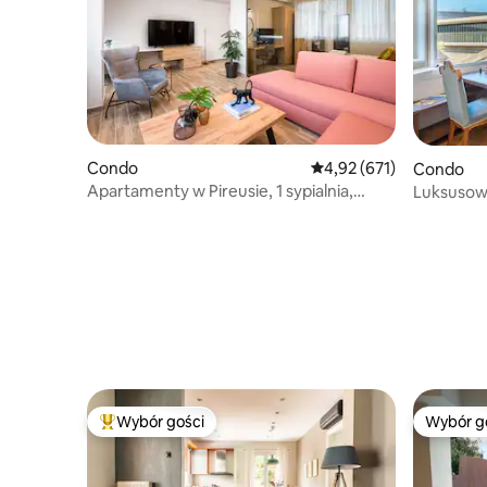
Condo
Średnia ocena: 4,92 na 5
4,92 (671)
Condo
Apartamenty w Pireusie, 1 sypialnia,
Luksusowy
4 osoby
widokiem
Wybór gości
Wybór g
Najpopularniejsze z kategorii Wybór gości
Wybór g