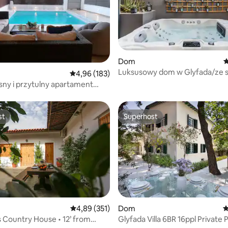
, liczba recenzji: 232
Dom
Ś
Luksusowy dom w Glyfada/ze s
Średnia ocena: 4,96 na 5, liczba recenzji: 183
4,96 (183)
pobliżu stacji metra) C8
ny i przytulny apartament
m
st
Superhost
st
Superhost
Średnia ocena: 4,89 na 5, liczba recenzji: 351
4,89 (351)
Dom
Ś
 Country House • 12’ from
Glyfada Villa 6BR 16ppl Private
, liczba recenzji: 121