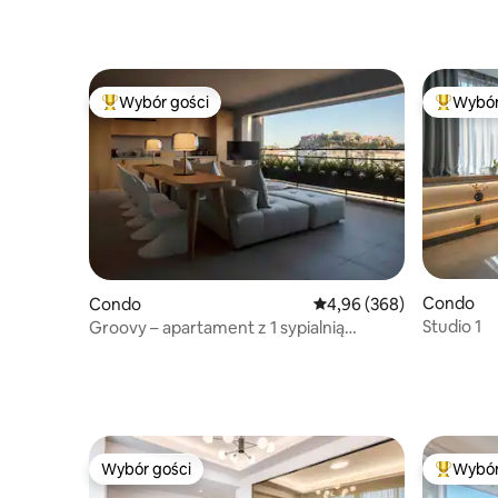
Wybór gości
Wybór
Najpopularniejsze z kategorii Wybór gości
Najpopul
Condo
Condo
Średnia ocena: 4,96 na 5,
4,96 (368)
Studio 1
Groovy – apartament z 1 sypialnią
i widokiem na Akropol
Wybór gości
Wybór
Wybór gości
Najpopul