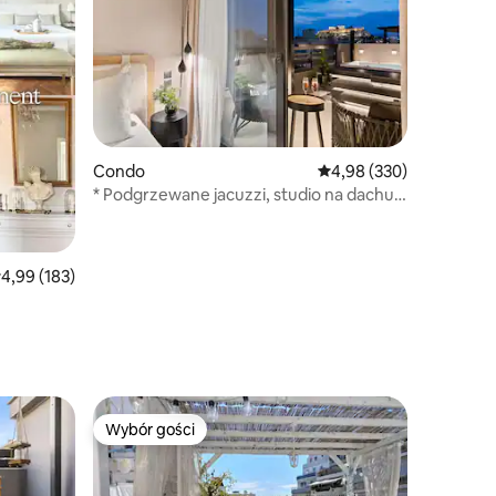
Condo
Średnia ocena: 4,98 na 5
4,98 (330)
* Podgrzewane jacuzzi, studio na dachu
z widokiem na Akropol *
rednia ocena: 4,99 na 5, liczba recenzji: 183
4,99 (183)
Wybór gości
Wybór gości