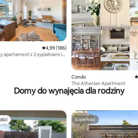
, liczba recenzji: 671
Średnia ocena: 4,99 na 5, liczba recenzji: 186
4,99 (186)
 apartament z 2 sypialniami i
 na Muzeum Akropolu
Condo
Ś
The Athenian Apartment
Domy do wynajęcia dla rodziny
ości
Superhost
ości
Superhost