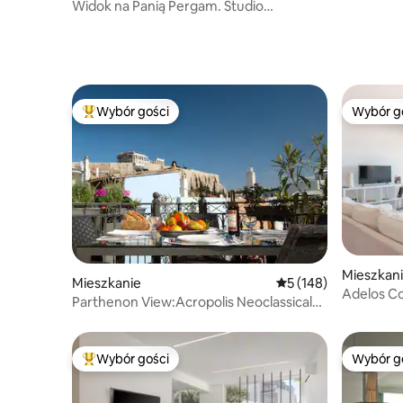
Athens Ai
Widok na Panią Pergam. Studio
i prywatny taras.
Wybór gości
Wybór g
Najpopularniejsze z kategorii Wybór gości
Wybór g
Mieszkan
Mieszkanie
Średnia ocena: 5 na 5
5 (148)
Adelos Coa
Parthenon View:Acropolis Neoclassical
Ateńska
Apt &Terrace
Wybór gości
Wybór g
Najpopularniejsze z kategorii Wybór gości
Wybór g