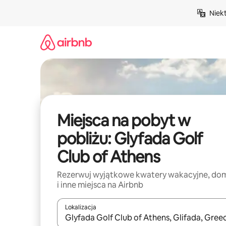
Przejdź
Niek
do
treści
Miejsca na pobyt w
pobliżu: Glyfada Golf
Club of Athens
Rezerwuj wyjątkowe kwatery wakacyjne, do
i inne miejsca na Airbnb
Lokalizacja
Gdy wyniki będą dostępne, możesz poruszać się p