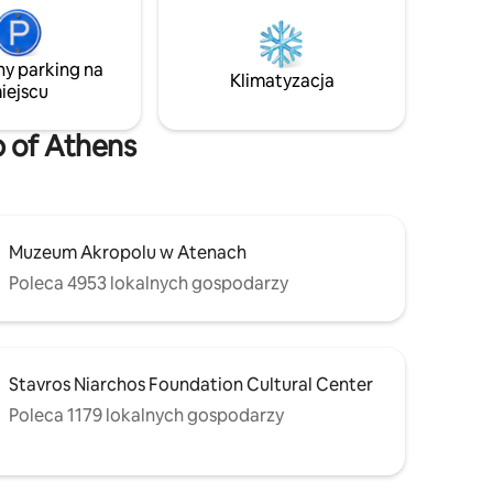
przez cały rok. Bezpieczna, centralna
pobytu
dzielnica, 5 minut spacerem od metra,
 za noc
zabytków, lokalnych restauracji, kawiarni
u: 0,50 €
ny parking na
i sklepów. *** Zakaz organizowania
Klimatyzacja
iejscu
wszelkiego rodzaju imprez / wydarzeń
***
osób - 4
b of Athens
Muzeum Akropolu w Atenach
Poleca 4953 lokalnych gospodarzy
Stavros Niarchos Foundation Cultural Center
Poleca 1179 lokalnych gospodarzy