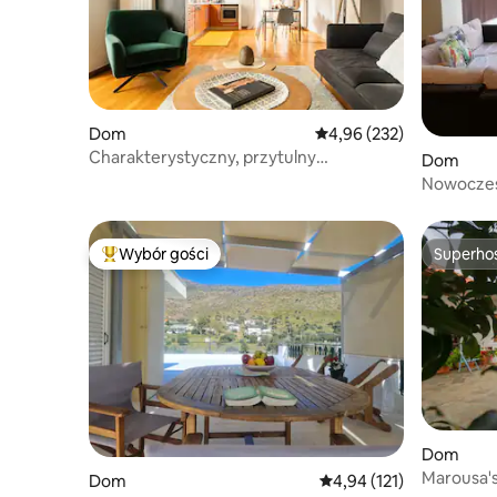
Dom
Średnia ocena: 4,96 na 5
4,96 (232)
Charakterystyczny, przytulny
Dom
apartament w pobliżu centrum Aten
Nowoczes
z basene
Wybór gości
Superho
Najpopularniejsze z kategorii Wybór gości
Superho
Dom
Marousa's
Dom
Średnia ocena: 4,94 na 5
4,94 (121)