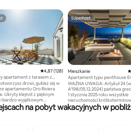
st
Superhost
st
Superhost
, liczba recenzji: 148
Średnia ocena: 4,87 na 5, liczba recenzji: 128
4,87 (128)
Mieszkanie
Ś
y apartament z tarasem z
Apartament typu penthouse En
 na morze
 otworzysz drzwi, gubisz się w
WAŻNA UWAGA: Artykuł 24 (w
e apartamentu Oro Riviera
A'198/05.12.2024) państwa gre
. Ukryty klejnot z pięknym
1 stycznia 2025 roku wszystkie
 i bardzo wyjątkowym
nieruchomości krótkotermino
jscach na pobyt wakacyjnych w pobliżu
nym balkonem. Śpij na
podlegają opodatkowaniu poda
im, ręcznie robionym łóżku.
odporności na kryzys klimatyc
odnie i zrelaksuj się na naszej
jest zobowiązany do zapłaty w 
kanapie. Ciesz się zachodem
przyjazdu (kartą lub gotówką)
poczuj morską bryzę na twarzy z
następujących kwot: APR-MAY