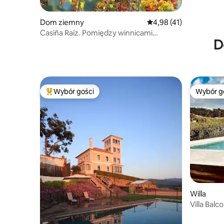
Dom ziemny
Średnia ocena: 4,98 na 
4,98 (41)
Casiña Raíz. Pomiędzy winnicami
D
a niebem. Ribeira Sacra.
Wybór gości
Wybór g
Najpopularniejsze z kategorii Wybór gości
Wybór g
Willa
Villa Balc