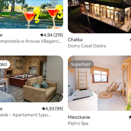
, liczba recenzji: 215
ie
Średnia ocena: 4,94 na 5, liczba recenzji: 219
4,94 (219)
Chatka
mpostela w Arousa Villagarcia
Domy Casal Oseira
ości
Superhost
ości
Superhost
ie
Średnia ocena: 4,93 na 5, liczba recenzji: 99
4,93 (99)
anle – Apartament typu
Mieszkanie
Ś
 z wanną z hydromasażem –
Piętro Spa
, liczba recenzji: 179
 Morte