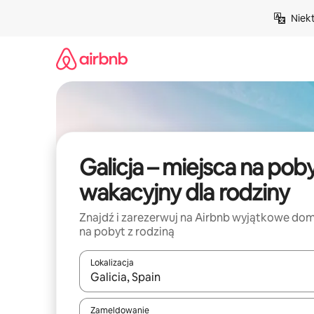
Przejdź
Niek
do
treści
Galicja – miejsca na pob
wakacyjny dla rodziny
Znajdź i zarezerwuj na Airbnb wyjątkowe do
na pobyt z rodziną
Lokalizacja
Gdy wyniki będą dostępne, możesz poruszać się p
Zameldowanie