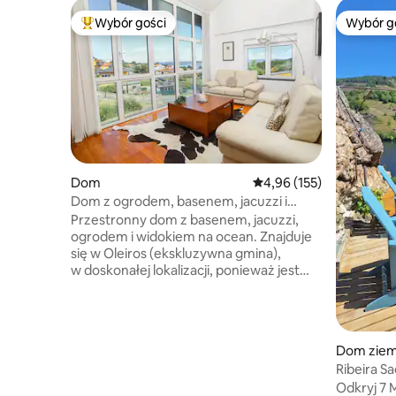
Wybór gości
Wybór g
Najpopularniejsze z kategorii Wybór gości
Wybór g
Dom
Średnia ocena: 4,96 na 5
4,96 (155)
Dom z ogrodem, basenem, jacuzzi i
widokiem na morze.
Przestronny dom z basenem, jacuzzi,
ogrodem i widokiem na ocean. Znajduje
się w Oleiros (ekskluzywna gmina),
w doskonałej lokalizacji, ponieważ jest
blisko nadmorskich miejscowości, takich
jak Puerto de Lorbé, plaża Mera
i wybrzeże Dexo... wszystko w odległości
mniejszej niż 5 minut jazdy. Ponadto
Dom zie
znajduje się w pobliżu piekarni, sklepów
Ribeira Sa
i restauracji, w których można
winnic
Odkryj 7 
delektować się słynną galicyjską kuchnią.