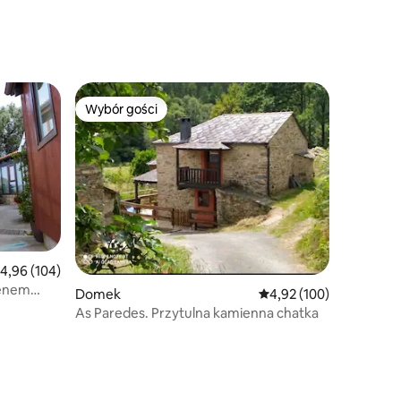
Wybór gości
Wybór gości
rednia ocena: 4,96 na 5, liczba recenzji: 104
4,96 (104)
senem
Domek
Średnia ocena: 4,92 na 5
4,92 (100)
As Paredes. Przytulna kamienna chatka