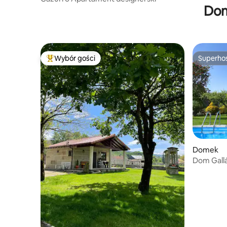
Dom
Wybór gości
Superho
Najpopularniejsze z kategorii Wybór gości
Superho
Domek
Dom Gall