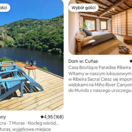
ości
Wybór gości
ości
Wybór gości
, liczba recenzji: 155
Dom w: Cuñas
Ś
Casa Boutique Paradise Ribeira
Witamy w naszym luksusowy
w Ribeira Sacra! Ciesz się imponującymi
widokami na Miño River Canyon
do Mundo z naszego uroczego
wiejskiego domu. Otoczona bu
winnicami i ogrodem inspirow
naturalizmem, nasza posiadłoś
relaksujące i niezapomniane pr
mny
Średnia ocena: 4,95 na 5, liczba recenzji: 168
4,95 (168)
Położony zaledwie 300 metrów
cra · 7 Muras · Nocleg wśród
pięknej winnicy i 1-2 km od pun
Muras, wyjątkowe miejsce
widokowego Cabo do Mundo i p