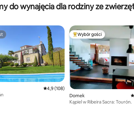
y do wynajęcia dla rodziny ze zwierzę
st
Wybór gości
st
Najpopularniejsze z kategorii 
Średnia ocena: 4,9 na 5, liczba recenzji: 108
4,9 (108)
án
Domek
Ś
Kąpiel w Ribeira Sacra: Tourón.