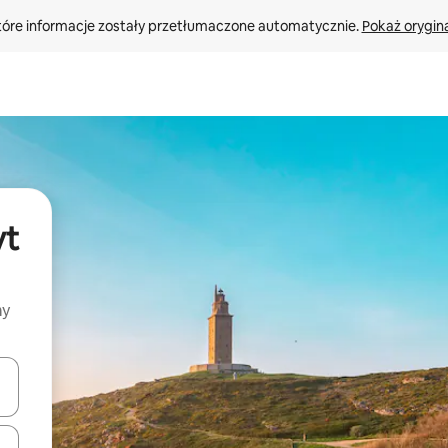
tóre informacje zostały przetłumaczone automatycznie. 
Pokaż orygina
yt
my
o nich za pomocą klawiszy strzałek w górę i w dół lub przeglądać j