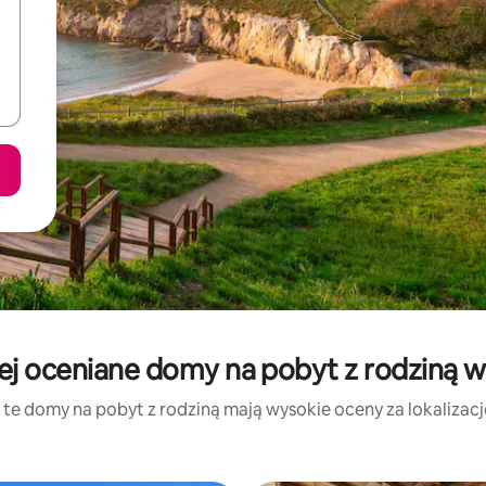
j oceniane domy na pobyt z rodziną w:
 te domy na pobyt z rodziną mają wysokie oceny za lokalizację,