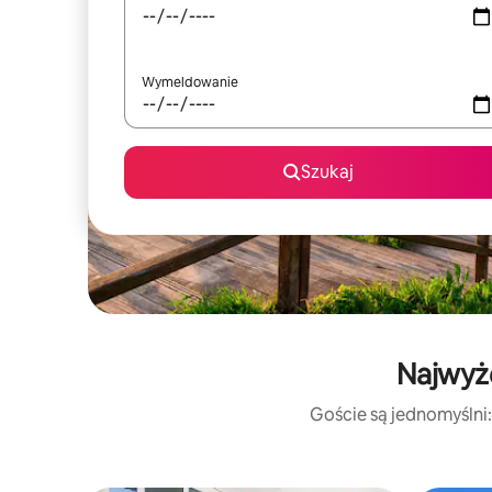
Wymeldowanie
Szukaj
Najwyże
Goście są jednomyślni: