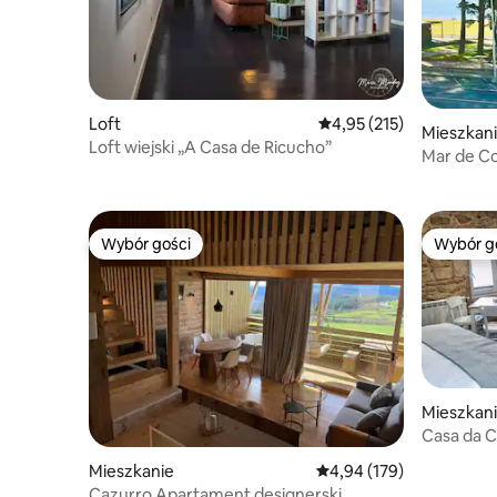
Loft
Średnia ocena: 4,95 na 5
4,95 (215)
Mieszkan
Loft wiejski „A Casa de Ricucho”
Mar de Co
PO
Wybór gości
Wybór g
Wybór gości
Wybór g
Mieszkan
Casa da C
Superior
Mieszkanie
Średnia ocena: 4,94 na 5
4,94 (179)
Costa da
Cazurro Apartament designerski