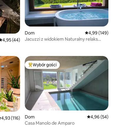
Dom
Średnia ocena: 4,99 na 5
4,99 (149)
Jacuzzi z widokiem Naturalny relaks
Średnia ocena: 4,95 na 5, liczba recenzji: 44
4,95 (44)
w Vigo Rural Mos
Wybór gości
Najpopularniejsze z kategorii Wybór gości
Dom
Średnia ocena: 4,96 na 
4,96 (54)
rednia ocena: 4,93 na 5, liczba recenzji: 116
4,93 (116)
Casa Manolo de Amparo