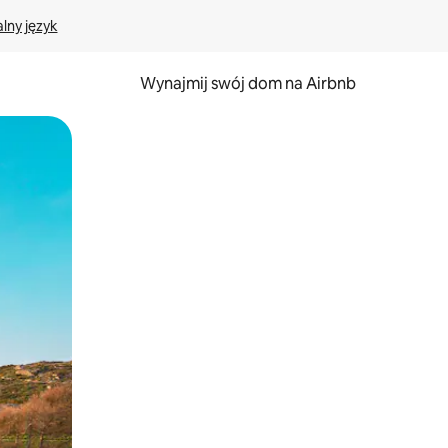
lny język
Wynajmij swój dom na Airbnb
e za pomocą gestów dotykowych lub przesuwania.