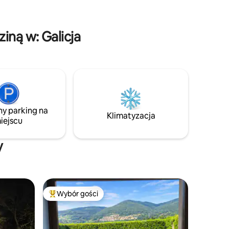
aktywnościom na świeżym powietrzu,
ujesz
takim jak rejs łodzią po rzece czy sporty
wodne.
iną w: Galicja
ny parking na
Klimatyzacja
iejscu
y
Wybór gości
Najpopularniejsze z kategorii Wybór gości