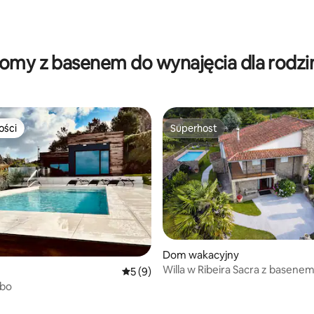
5, liczba recenzji: 41
omy z basenem do wynajęcia dla rodzi
ości
Superhost
ości
Superhost
Dom wakacyjny
Willa w Ribeira Sacra z basene
Średnia ocena: 5 na 5, liczba recenzji: 9
5 (9)
obo