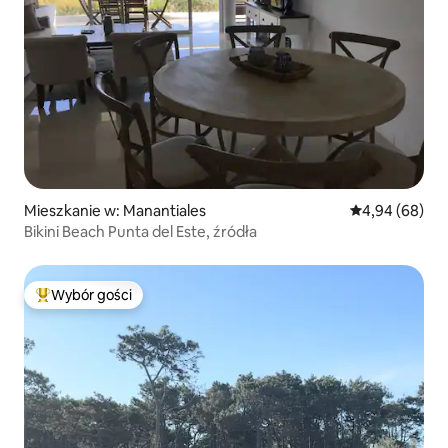
Mieszkanie w: Manantiales
Średnia ocena:
4,94 (68)
Bikini Beach Punta del Este, źródła
Wybór gości
Najpopularniejsze z kategorii Wybór gości