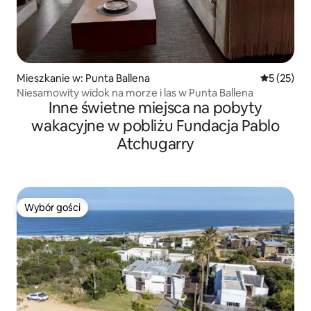
Mieszkanie w: Punta Ballena
Średnia oce
5 (25)
Niesamowity widok na morze i las w Punta Ballena
Inne świetne miejsca na pobyty
wakacyjne w pobliżu Fundacja Pablo
Atchugarry
Wybór gości
Wybór gości