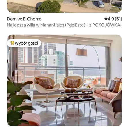
Dom w: El Chorro
Średnia ocena
4,9 (61)
Najlepsza willa w Manantiales (PdelEste) – z POKOJÓWKĄ!
Wybór gości
Najpopularniejsze z kategorii Wybór gości