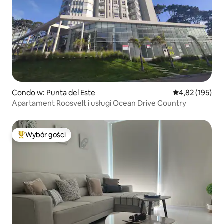
Condo w: Punta del Este
Średnia ocena: 
4,82 (195)
Apartament Roosvelt i usługi Ocean Drive Country
Wybór gości
Najpopularniejsze z kategorii Wybór gości