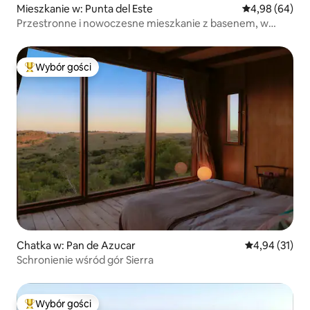
Mieszkanie w: Punta del Este
Średnia ocena:
4,98 (64)
Przestronne i nowoczesne mieszkanie z basenem, w
pobliżu wszystkiego
Wybór gości
Najpopularniejsze z kategorii Wybór gości
Chatka w: Pan de Azucar
Średnia ocena:
4,94 (31)
Schronienie wśród gór Sierra
Wybór gości
Najpopularniejsze z kategorii Wybór gości