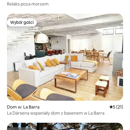
Relaks poza morzem
Wybór gości
Wybór gości
Dom w: La Barra
Średnia oce
5 (21)
La Dársena wspaniały dom z basenem w La Barra