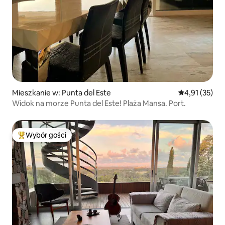
Mieszkanie w: Punta del Este
Średnia ocena:
4,91 (35)
Widok na morze Punta del Este! Plaża Mansa. Port.
Wybór gości
Najpopularniejsze z kategorii Wybór gości