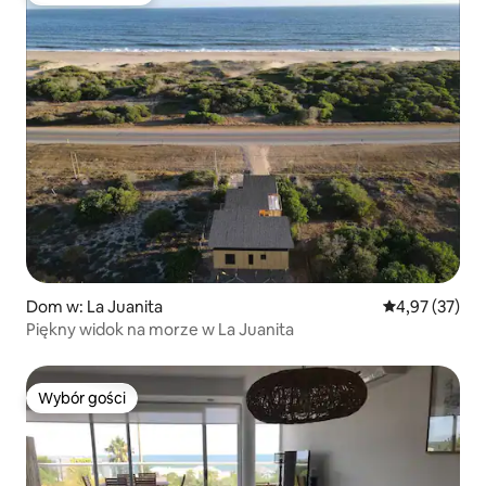
Dom w: La Juanita
Średnia ocena:
4,97 (37)
Piękny widok na morze w La Juanita
Wybór gości
Wybór gości