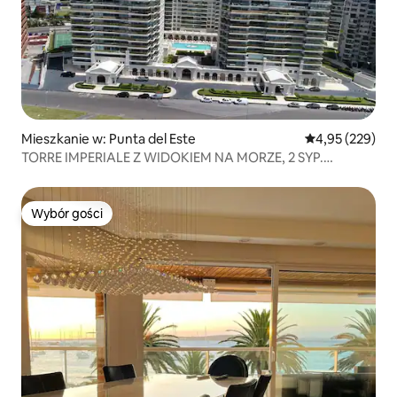
Mieszkanie w: Punta del Este
Średnia ocena: 
4,95 (229)
TORRE IMPERIALE Z WIDOKIEM NA MORZE, 2 SYP.
I 3 ŁAZIENKI
Wybór gości
Wybór gości