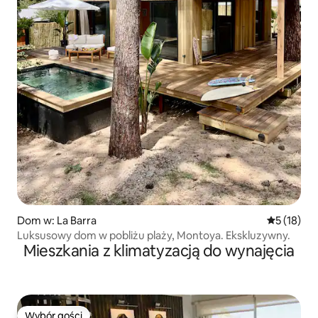
Dom w: La Barra
Średnia oce
5 (18)
Luksusowy dom w pobliżu plaży, Montoya. Ekskluzywny.
Mieszkania z klimatyzacją do wynajęcia
Wybór gości