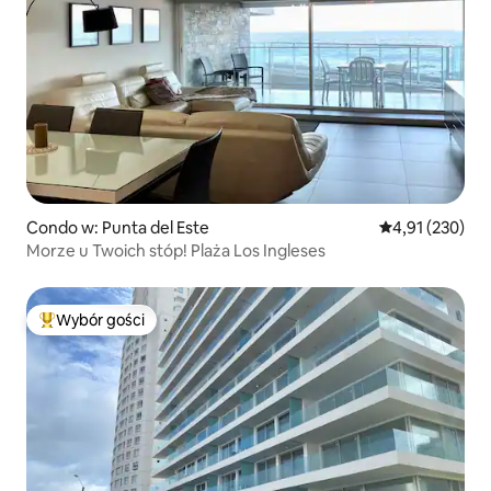
Condo w: Punta del Este
Średnia ocena: 
4,91 (230)
Morze u Twoich stóp! Plaża Los Ingleses
Wybór gości
Najpopularniejsze z kategorii Wybór gości