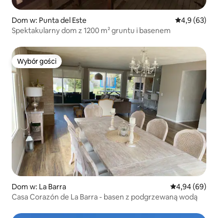
Dom w: Punta del Este
Średnia ocena
4,9 (63)
Spektakularny dom z 1200 m² gruntu i basenem
Wybór gości
Wybór gości
Dom w: La Barra
Średnia ocena:
4,94 (69)
Casa Corazón de La Barra - basen z podgrzewaną wodą