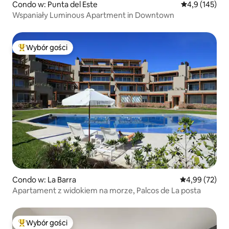
Condo w: Punta del Este
Średnia ocena:
4,9 (145)
Wspaniały Luminous Apartment in Downtown
Wybór gości
Najpopularniejsze z kategorii Wybór gości
Condo w: La Barra
Średnia ocena:
4,99 (72)
Apartament z widokiem na morze, Palcos de La posta
Wybór gości
Najpopularniejsze z kategorii Wybór gości