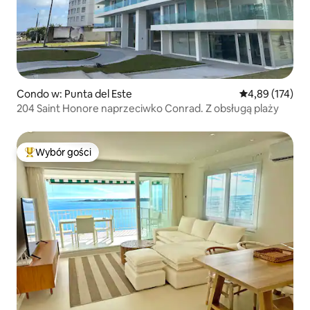
Condo w: Punta del Este
Średnia ocena: 
4,89 (174)
204 Saint Honore naprzeciwko Conrad. Z obsługą plaży
Wybór gości
Najpopularniejsze z kategorii Wybór gości