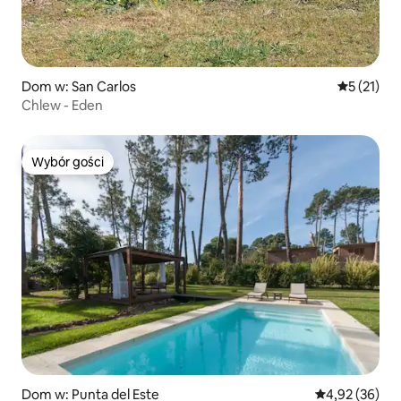
Dom w: San Carlos
Średnia oce
5 (21)
Chlew - Eden
Wybór gości
Wybór gości
Dom w: Punta del Este
Średnia ocena:
4,92 (36)