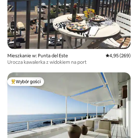
Mieszkanie w: Punta del Este
Średnia ocena: 
4,95 (269)
Urocza kawalerka z widokiem na port
Wybór gości
Najpopularniejsze z kategorii Wybór gości