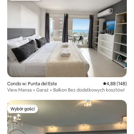
Condo w: Punta del Este
Średnia ocena: 
4,88 (148)
View Mansa + Garaż + Balkon Bez dodatkowych kosztów!
Wybór gości
Wybór gości