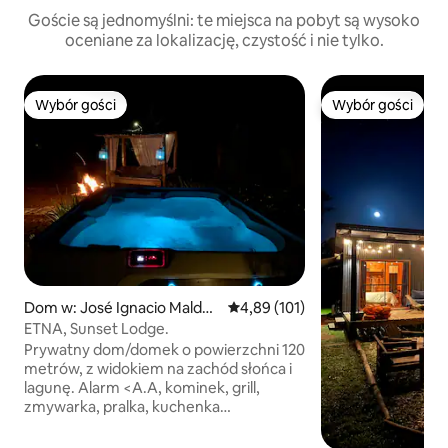
Goście są jednomyślni: te miejsca na pobyt są wysoko
oceniane za lokalizację, czystość i nie tylko.
Wybór gości
Wybór gości
Wybór gości
Wybór gości
Dom w: José Ignacio Maldon
Średnia ocena: 4,89 na 5, liczba 
4,89 (101)
ado
ETNA, Sunset Lodge.
Prywatny dom/domek o powierzchni 120
metrów, z widokiem na zachód słońca i
lagunę. Alarm <A.A, kominek, grill,
zmywarka, pralka, kuchenka
mikrofalowa, czajnik elektryczny, toster,
ekspres do kawy, anafe i drobny sprzęt