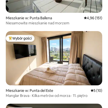
Mieszkanie w: Punta Ballena
Średnia ocena: 
4,96 (151)
Niesamowite mieszkanie nad morzem
Wybór gości
Najpopularniejsze z kategorii Wybór gości
Mieszkanie w: Punta del Este
Średnia oce
5 (10)
Manglar Brava · Kilka metrów od morza · 11. piętro