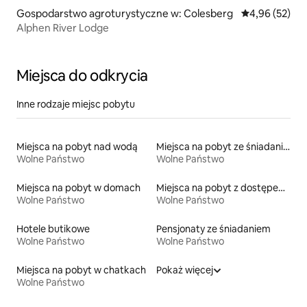
Gospodarstwo agroturystyczne w: Colesberg
Średnia ocena:
4,96 (52)
Alphen River Lodge
Miejsca do odkrycia
Inne rodzaje miejsc pobytu
Miejsca na pobyt nad wodą
Miejsca na pobyt ze śniadaniem
Wolne Państwo
Wolne Państwo
Miejsca na pobyt w domach
Miejsca na pobyt z dostępem do jeziora
Wolne Państwo
Wolne Państwo
Hotele butikowe
Pensjonaty ze śniadaniem
Wolne Państwo
Wolne Państwo
Miejsca na pobyt w chatkach
Pokaż więcej
Wolne Państwo