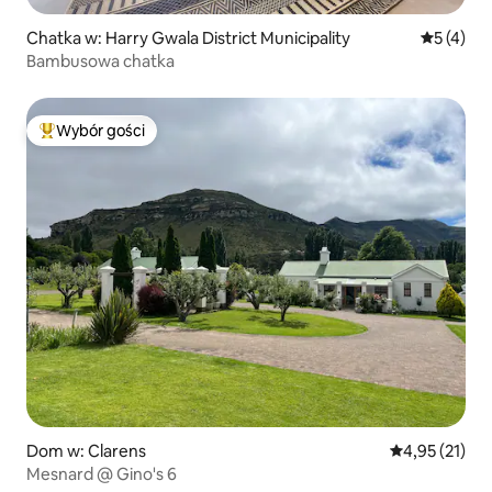
Chatka w: Harry Gwala District Municipality
Średnia oc
5 (4)
Bambusowa chatka
Wybór gości
Najpopularniejsze z kategorii Wybór gości
Dom w: Clarens
Średnia ocena:
4,95 (21)
Mesnard @ Gino's 6