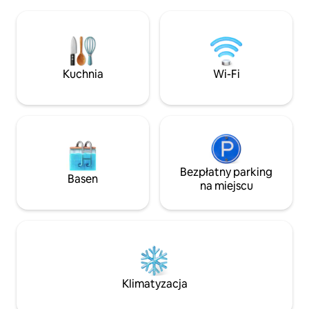
zapach owiec w 
basen skalny. Bardzo prywatny. 2 inne
powietrzu. Ciesz s
tańsze jednostki na terenie obiektu są
w piersiach zacho
wymienione osobno: THE ZULU HUT i
gwiazdy na najjaśn
DIDDLY SQUAT. Wszystkie oferują
kiedykolwiek zoba
wspaniałe widoki na góry, są
słońca, dla któryc
Kuchnia
Wi-Fi
komfortowe i w pełni wyposażone do
wcześnie – jeśli t
samodzielnego przygotowywania
z wygodnego łóżk
posiłków.
Bezpłatny parking
Basen
na miejscu
Klimatyzacja