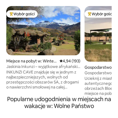
Wybór gości
Wybór gości
Najpopularniejsze z kategorii Wybór gości
Najpopularniejsze
Miejsce na pobyt w: Wintert
Średnia ocena: 4,94 na 5, liczba 
4,94 (193)
on
Jaskinia Inkunzi – wyjątkowe afrykańskie
Gospodarstwo agr
doświadczenie
INKUNZI CAVE znajduje się w jednym z
zne w: Bloemfont
Gospodarstwo agr
najbezpieczniejszych, wolnych od
Rust
Ucieknij z miasta 
przestępczości obszarów SA, z drogami
autentycznego życ
o nawierzchni smołowej na całej
obrzeżach Bloemf
długości. Całkowicie wyjątkowa,
miejsce na pobyt,
zbudowana przez właściciela jednostka
Popularne udogodnienia w miejscach na
bezpiecznej, spoko
z motywem Buszmena. 1 sypialnia tylko z
idealne dla tych, 
wakacje w: Wolne Państwo
podwójnym łóżkiem. Pojedyncze łóżko
się przy odgłosie 
w salonie. Niesamowita „skalna” wanna i
wołanie perliczek 
oddzielny prysznic. Widok na piękny