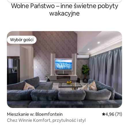
Wolne Państwo – inne świetne pobyty
wakacyjne
Wybór gości
Wybór gości
Mieszkanie w: Bloemfontein
Średnia ocena:
4,96 (71)
Chez Winnie Komfort, przytulność i styl