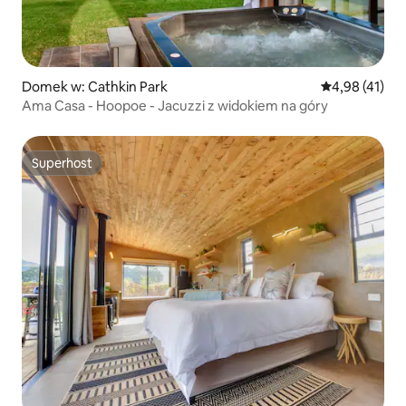
Domek w: Cathkin Park
Średnia ocena:
4,98 (41)
Ama Casa - Hoopoe - Jacuzzi z widokiem na góry
Superhost
Superhost