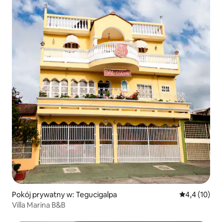
Pokój prywatny w: Tegucigalpa
Średnia ocena
4,4 (10)
Villa Marina B&B