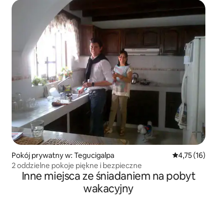
Pokój prywatny w: Tegucigalpa
Średnia ocena:
4,75 (16)
2 oddzielne pokoje piękne i bezpieczne
Inne miejsca ze śniadaniem na pobyt
wakacyjny