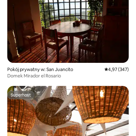
Pokój prywatny w: San Juancito
Średnia ocena: 
4,97 (347)
Domek Mirador el Rosario
Superhost
Superhost