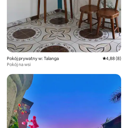
Pokój prywatny w: Talanga
Średnia ocena
4,88 (8)
Pokój na wsi