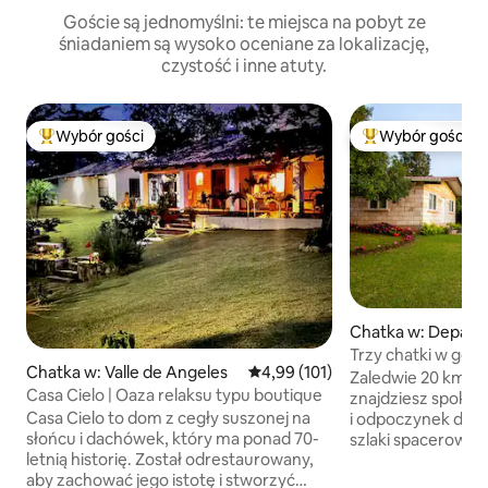
Goście są jednomyślni: te miejsca na pobyt ze
śniadaniem są wysoko oceniane za lokalizację,
czystość i inne atuty.
Wybór gości
Wybór gości
Najpopularniejsze z kategorii Wybór gości
Najpopularniejsze
Chatka w: Depart
ncisco Morazán
Trzy chatki w gór
Chatka w: Valle de Angeles
Średnia ocena: 4,99 na 5, liczba 
4,99 (101)
Zaledwie 20 km od
Casa Cielo | Oaza relaksu typu boutique
znajdziesz spokoj
Casa Cielo to dom z cegły suszonej na
i odpoczynek dla rodziny.
słońcu i dachówek, który ma ponad 70-
szlaki spacerowe
letnią historię. Został odrestaurowany,
wyjątkowych widok
aby zachować jego istotę i stworzyć
do odpoczynku lub