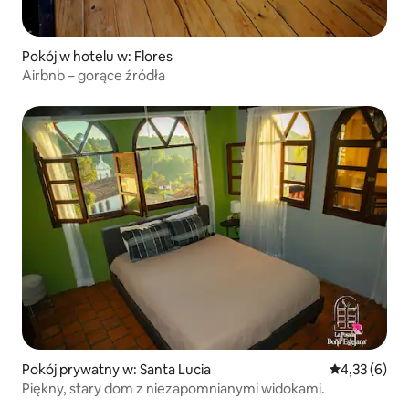
Pokój w hotelu w: Flores
Airbnb – gorące źródła
Pokój prywatny w: Santa Lucia
Średnia ocena
4,33 (6)
Piękny, stary dom z niezapomnianymi widokami.