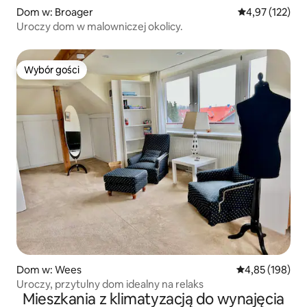
Dom w: Broager
Średnia ocena: 
4,97 (122)
Uroczy dom w malowniczej okolicy.
Wybór gości
Wybór gości
Dom w: Wees
Średnia ocena: 
4,85 (198)
Uroczy, przytulny dom idealny na relaks
Mieszkania z klimatyzacją do wynajęcia