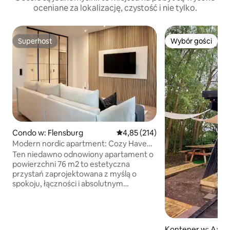
oceniane za lokalizację, czystość i nie tylko.
Superhost
Wybór gości
Superhost
Wybór gości
Condo w: Flensburg
Średnia ocena: 4,85 na 5, liczba 
4,85 (214)
Modern nordic apartment: Cozy Haven
in Flensburg
Ten niedawno odnowiony apartament o
powierzchni 76 m2 to estetyczna
przystań zaprojektowana z myślą o
spokoju, łączności i absolutnym
komforcie, zaledwie 5 minut spacerem
od tętniącego życiem centrum
Flensburga i portu. Niezależnie od tego,
czy odkrywasz miasto w pojedynkę,
Kontener w: Aabe