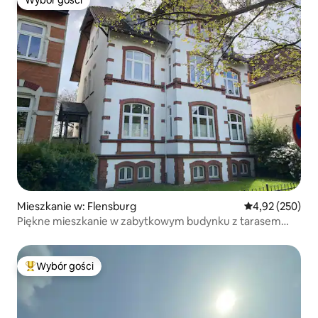
Wybór gości
Mieszkanie w: Flensburg
Średnia ocena: 
4,92 (250)
Piękne mieszkanie w zabytkowym budynku z tarasem
południowym
Wybór gości
Najpopularniejsze z kategorii Wybór gości