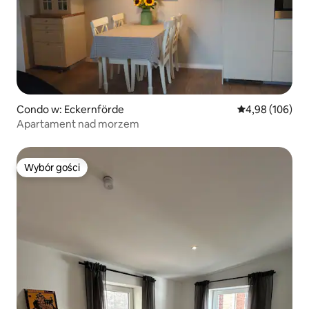
Condo w: Eckernförde
Średnia ocena: 
4,98 (106)
Apartament nad morzem
Wybór gości
Wybór gości