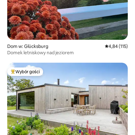
Dom w: Glücksburg
Średnia ocena: 
4,84 (115)
Domek letniskowy nad jeziorem
Wybór gości
Najpopularniejsze z kategorii Wybór gości