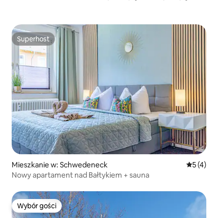
Superhost
Superhost
Mieszkanie w: Schwedeneck
Średnia oc
5 (4)
Nowy apartament nad Bałtykiem + sauna
Wybór gości
Wybór gości