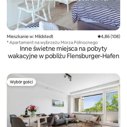
Mieszkanie w: Mildstedt
Średnia ocena: 
4,86 (108)
* Apartament na wybrzeżu Morza Północnego
Inne świetne miejsca na pobyty
wakacyjne w pobliżu Flensburger-Hafen
Wybór gości
Wybór gości