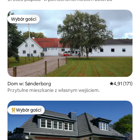
Wybór gości
Wybór gości
Dom w: Sønderborg
Średnia ocena: 
4,91 (171)
Przytulne mieszkanie z własnym wejściem.
Wybór gości
Najpopularniejsze z kategorii Wybór gości