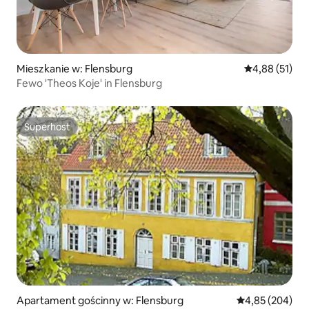
Mieszkanie w: Flensburg
Średnia ocena:
4,88 (51)
Fewo 'Theos Koje' in Flensburg
Superhost
Superhost
Apartament gościnny w: Flensburg
Średnia ocena: 
4,85 (204)