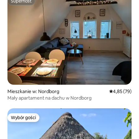
Superhost
Superhost
Mieszkanie w: Nordborg
Średnia ocena:
4,85 (79)
Mały apartament na dachu w Nordborg
Wybór gości
Wybór gości