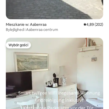
Mieszkanie w: Aabenraa
Średnia ocena: 
4,89 (202)
Bylejlighed i Aabenraa centrum
Wybór gości
Wybór gości