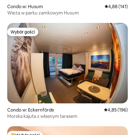
Condo w: Husum
Średnia ocena: 
4,88 (141)
Wieża w parku zamkowym Husum
Wybór gości
Wybór gości
Condo w: Eckernförde
Średnia ocena: 
4,85 (196)
Morska kajuta z własnym tarasem