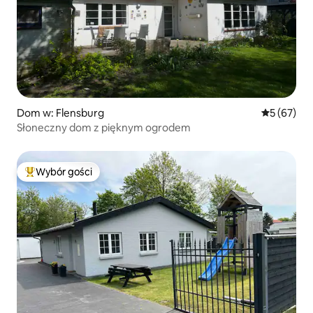
Dom w: Flensburg
Średnia oce
5 (67)
Słoneczny dom z pięknym ogrodem
Wybór gości
Najpopularniejsze z kategorii Wybór gości