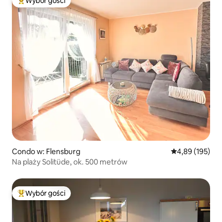
Wybór gości
Najpopularniejsze z kategorii Wybór gości
Condo w: Flensburg
Średnia ocena: 
4,89 (195)
Na plaży Solitüde, ok. 500 metrów
Wybór gości
Najpopularniejsze z kategorii Wybór gości