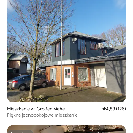
Mieszkanie w: Großenwiehe
Średnia ocena: 
4,89 (126)
Piękne jednopokojowe mieszkanie