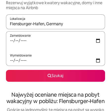
Rezerwuj wyjątkowe kwatery wakacyjne, domy i inne
miejsca na Airbnb
Lokalizacja
Gdy wyniki będą dostępne, możesz poruszać się po nich za pom
Zameldowanie
Wymeldowanie
Szukaj
Najwyżej oceniane miejsca na pobyt
wakacyjny w pobliżu: Flensburger-Hafen
Goście są jednomyślni: te miejsca na pobyt są wysoko