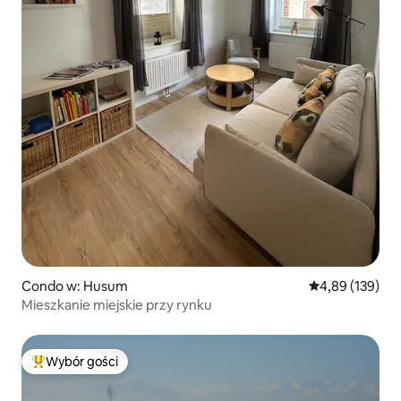
Condo w: Husum
Średnia ocena: 
4,89 (139)
Mieszkanie miejskie przy rynku
Wybór gości
Najpopularniejsze z kategorii Wybór gości