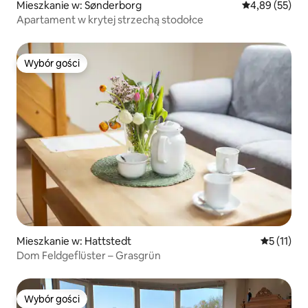
Mieszkanie w: Sønderborg
Średnia ocena:
4,89 (55)
Apartament w krytej strzechą stodołce
Wybór gości
Wybór gości
Mieszkanie w: Hattstedt
Średnia oc
5 (11)
Dom Feldgeflüster – Grasgrün
Wybór gości
Wybór gości