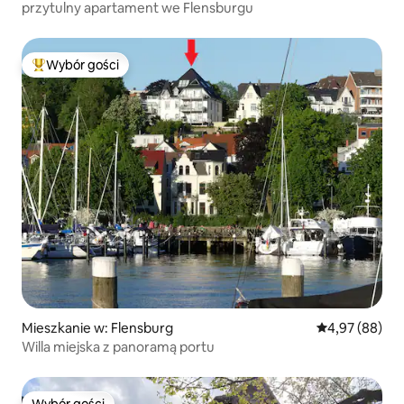
przytulny apartament we Flensburgu
Wybór gości
Najpopularniejsze z kategorii Wybór gości
Mieszkanie w: Flensburg
Średnia ocena:
4,97 (88)
Willa miejska z panoramą portu
Wybór gości