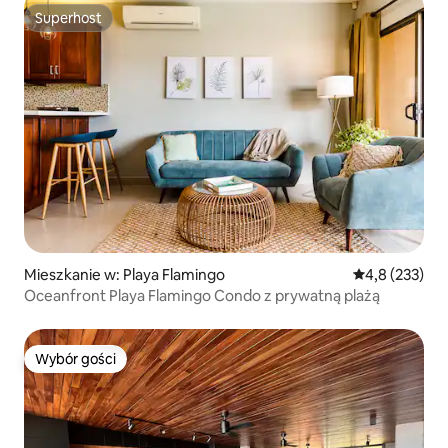
Superhost
Superhost
Mieszkanie w: Playa Flamingo
Średnia ocena:
4,8 (233)
Oceanfront Playa Flamingo Condo z prywatną plażą
Wybór gości
Wybór gości