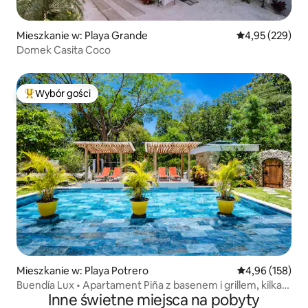
Mieszkanie w: Playa Grande
Średnia ocena: 
4,95 (229)
Domek Casita Coco
Wybór gości
Najpopularniejsze z kategorii Wybór gości
Mieszkanie w: Playa Potrero
Średnia ocena: 
4,96 (158)
Buendía Lux • Apartament Piña z basenem i grillem, kilka
Inne świetne miejsca na pobyty
kroków od plaży