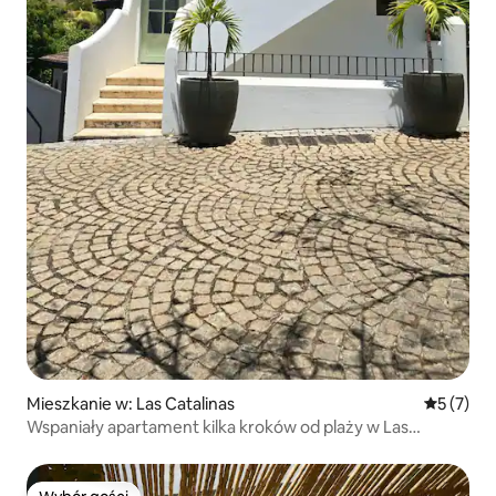
Mieszkanie w: Las Catalinas
Średnia oc
5 (7)
Wspaniały apartament kilka kroków od plaży w Las
Catalinas