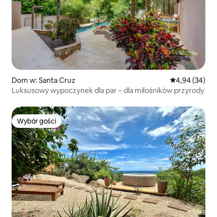
Dom w: Santa Cruz
Średnia ocena:
4,94 (34)
Luksusowy wypoczynek dla par – dla miłośników przyrody
Wybór gości
Wybór gości