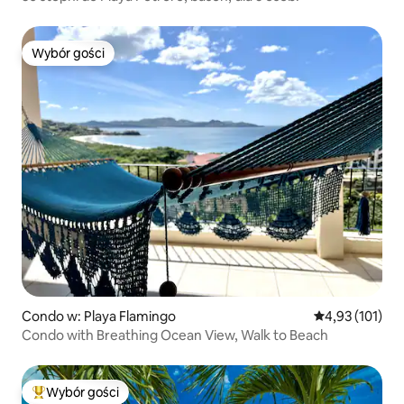
Wybór gości
Wybór gości
Condo w: Playa Flamingo
Średnia ocena: 
4,93 (101)
Condo with Breathing Ocean View, Walk to Beach
Wybór gości
Najpopularniejsze z kategorii Wybór gości