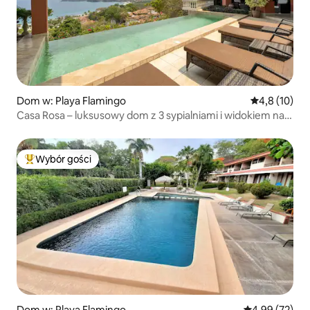
Dom w: Playa Flamingo
Średnia ocena
4,8 (10)
Casa Rosa – luksusowy dom z 3 sypialniami i widokiem na
ocean
Wybór gości
Najpopularniejsze z kategorii Wybór gości
Dom w: Playa Flamingo
Średnia ocena:
4,99 (72)