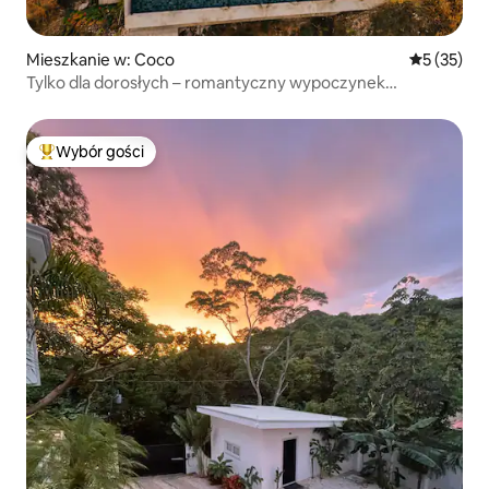
Mieszkanie w: Coco
Średnia oce
5 (35)
Tylko dla dorosłych – romantyczny wypoczynek
z widokiem na ocean
Wybór gości
Najpopularniejsze z kategorii Wybór gości