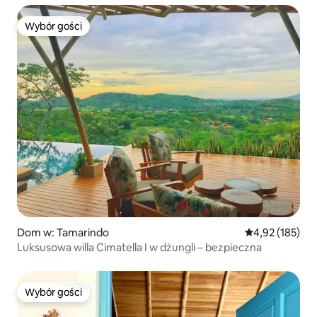
Wybór gości
Wybór gości
Dom w: Tamarindo
Średnia ocena: 
4,92 (185)
Luksusowa willa Cimatella I w dżungli – bezpieczna
Wybór gości
Wybór gości