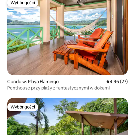
Wybór gości
Wybór gości
Condo w: Playa Flamingo
Średnia ocena:
4,96 (27)
Penthouse przy plaży z fantastycznymi widokami
Wybór gości
Wybór gości