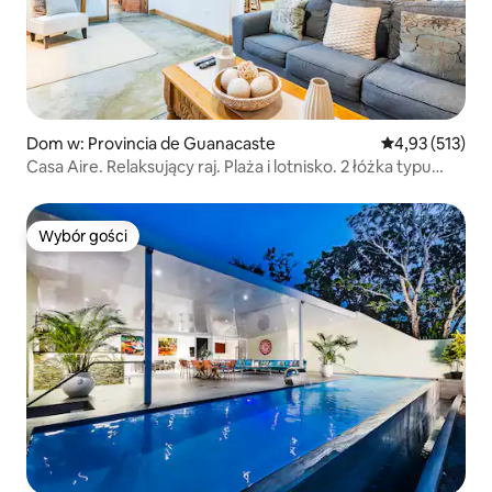
Dom w: Provincia de Guanacaste
Średnia ocena: 
4,93 (513)
Casa Aire. Relaksujący raj. Plaża i lotnisko. 2 łóżka typu
king
Wybór gości
Wybór gości