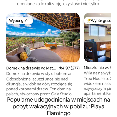
oceniane za lokalizację, czystość i nie tylko.
Wybór gości
Wybór gości
Wybór gości
Najpopularniejsze
Mieszkanie w: Pla
Domek na drzewie w: Mata
Średnia ocena: 4,97 na 5, liczba 
4,97 (277)
o
palo
Willa na najwyższ
Domek na drzewie w stylu bohemian
na ocean, jacuzzi
chic z magicznymi widokami i jacuzzi
Tree House to 3-pi
Odosobnione jacuzzi unosi się nad
widokiem na ocean
dżunglą, a widok na góry rozciąga się
najwyższym piętrz
ponad koronami drzew. Ten dom na
apartament King S
palach, stworzony przez Gaia Studio
Popularne udogodnienia w miejscach na
750 stóp kwadrat
Costa Rica, przekształca nowoczesny
balkonem, przepi
tropikalny design w wyjątkowe
pobyt wakacyjnych w pobliżu: Playa
Ocean Spokojny i 
doświadczenie. Wewnątrz znajduje się
Flamingo
jacuzzi, pełną kuc
sypialnia z łóżkiem typu king-size