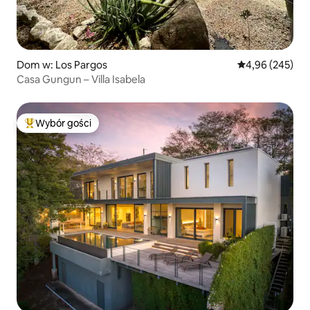
Dom w: Los Pargos
Średnia ocena: 
4,96 (245)
Casa Gungun – Villa Isabela
Wybór gości
Najpopularniejsze z kategorii Wybór gości