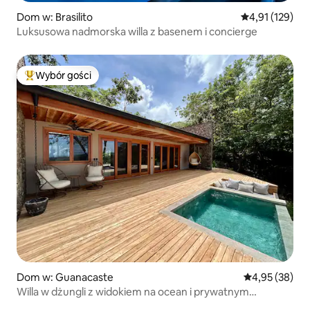
Dom w: Brasilito
Średnia ocena: 
4,91 (129)
Luksusowa nadmorska willa z basenem i concierge
Wybór gości
Najpopularniejsze z kategorii Wybór gości
Dom w: Guanacaste
Średnia ocena:
4,95 (38)
Willa w dżungli z widokiem na ocean i prywatnym
basenem