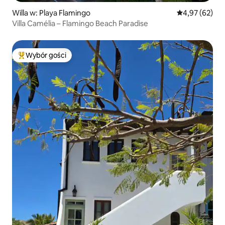
Willa w: Playa Flamingo
Średnia ocena:
4,97 (62)
Villa Camélia – Flamingo Beach Paradise
Wybór gości
Najpopularniejsze z kategorii Wybór gości