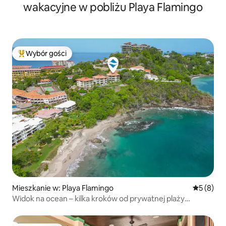
wakacyjne w pobliżu Playa Flamingo
Wybór gości
Najpopularniejsze z kategorii Wybór gości
Mieszkanie w: Playa Flamingo
Średnia oc
5 (8)
Widok na ocean – kilka kroków od prywatnej plaży
i przystani