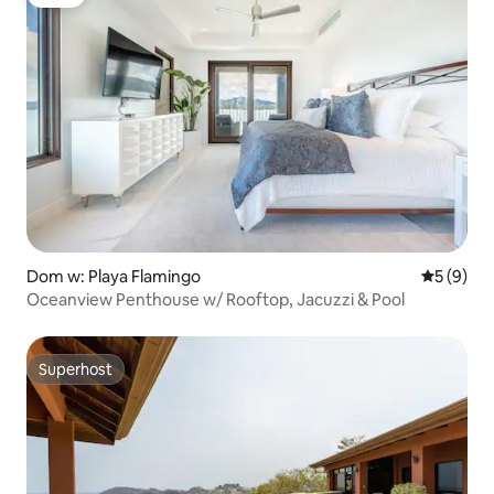
Luxe
Dom w: Playa Flamingo
Średnia oc
5 (9)
Oceanview Penthouse w/ Rooftop, Jacuzzi & Pool
Superhost
Superhost