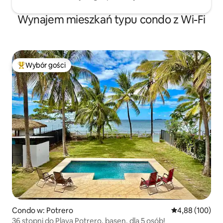
Wynajem mieszkań typu condo z Wi-Fi
Wybór gości
Najpopularniejsze z kategorii Wybór gości
Condo w: Potrero
Średnia ocena: 
4,88 (100)
36 stopni do Playa Potrero, basen, dla 5 osób!