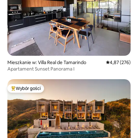
Mieszkanie w: Villa Real de Tamarindo
Średnia ocena: 
4,87 (276)
Apartament Sunset Panorama I
Wybór gości
Najpopularniejsze z kategorii Wybór gości