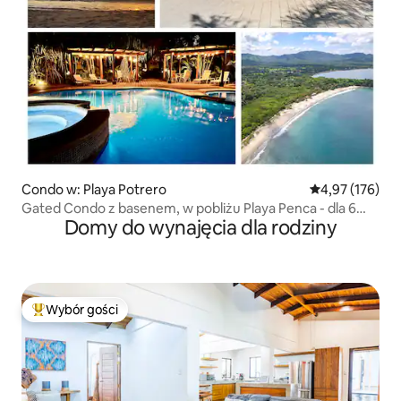
Condo w: Playa Potrero
Średnia ocena: 
4,97 (176)
Gated Condo z basenem, w pobliżu Playa Penca - dla 6
Domy do wynajęcia dla rodziny
osób
Wybór gości
Najpopularniejsze z kategorii Wybór gości