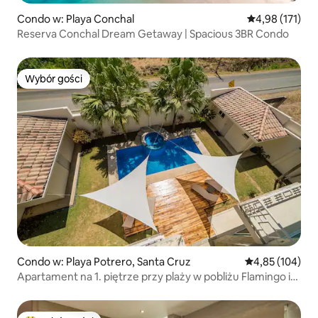
Condo w: Playa Conchal
Średnia ocena: 
4,98 (171)
Reserva Conchal Dream Getaway | Spacious 3BR Condo
Wybór gości
Wybór gości
Condo w: Playa Potrero, Santa Cruz
Średnia ocena: 
4,85 (104)
Apartament na 1. piętrze przy plaży w pobliżu Flamingo i
Conchal