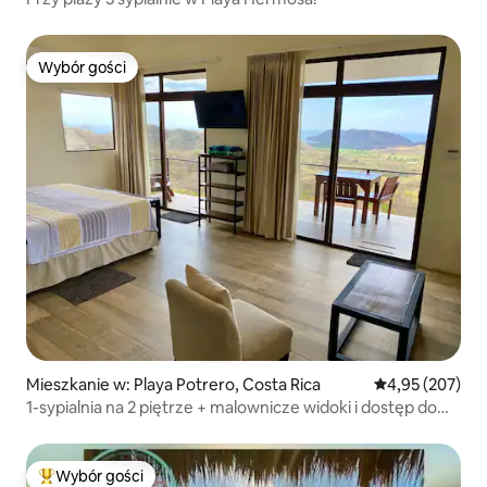
Wybór gości
Wybór gości
Mieszkanie w: Playa Potrero, Costa Rica
Średnia ocena: 
4,95 (207)
1-sypialnia na 2 piętrze + malownicze widoki i dostęp do
basenu
Wybór gości
Najpopularniejsze z kategorii Wybór gości