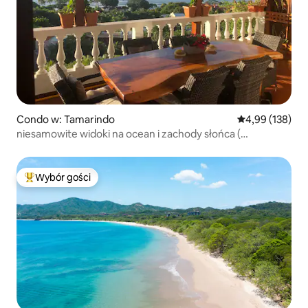
Condo w: Tamarindo
Średnia ocena: 
4,99 (138)
niesamowite widoki na ocean i zachody słońca (
Penthouse #2)
Wybór gości
Najpopularniejsze z kategorii Wybór gości