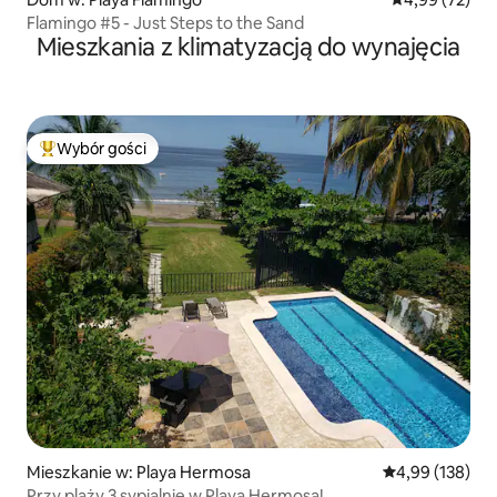
Flamingo #5 - Just Steps to the Sand
Mieszkania z klimatyzacją do wynajęcia
Wybór gości
Najpopularniejsze z kategorii Wybór gości
Mieszkanie w: Playa Hermosa
Średnia ocena: 
4,99 (138)
Przy plaży 3 sypialnie w Playa Hermosa!