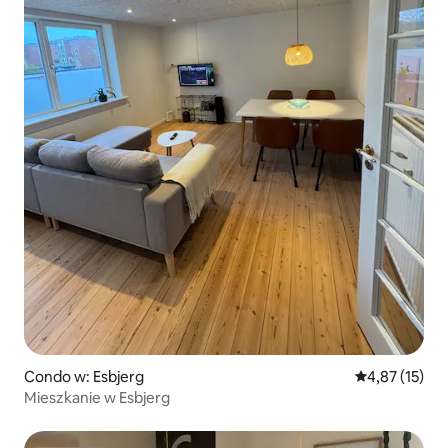
Condo w: Esbjerg
Średnia ocena:
4,87 (15)
Mieszkanie w Esbjerg