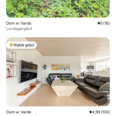
Dom w: Varde
Średnia oce
5 (16)
Lundagergård
Wybór gości
Najpopularniejsze z kategorii Wybór gości
Dom w: Varde
Średnia ocena: 
4,99 (100)