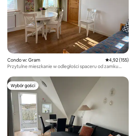
Condo w: Gram
Średnia ocena: 
4,92 (155)
Przytulne mieszkanie w odległości spaceru od zamku
Gram
Wybór gości
Wybór gości