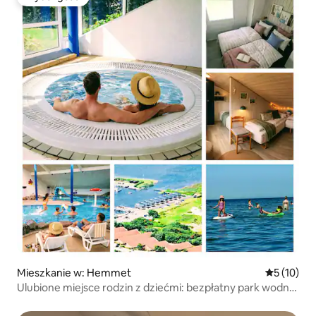
Wybór gości
Mieszkanie w: Hemmet
Średnia oce
5 (10)
Ulubione miejsce rodzin z dziećmi: bezpłatny park wodny i
plaża