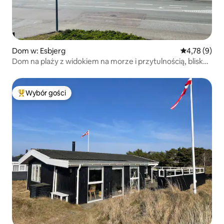
Dom w: Esbjerg
Średnia ocena
4,78 (9)
Dom na plaży z widokiem na morze i przytulnością, blisko
centrum miasta
Wybór gości
Najpopularniejsze z kategorii Wybór gości