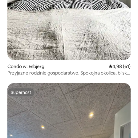
Condo w: Esbjerg
Średnia ocena:
4,98 (61)
Przyjazne rodzinie gospodarstwo. Spokojna okolica, blisko
miasta
Superhost
Superhost