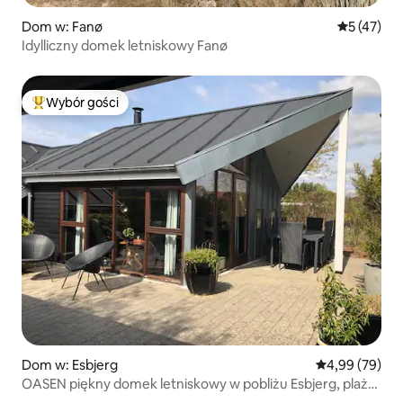
Dom w: Fanø
Średnia oce
5 (47)
Idylliczny domek letniskowy Fanø
Wybór gości
Najpopularniejsze z kategorii Wybór gości
Dom w: Esbjerg
Średnia ocena:
4,99 (79)
OASEN piękny domek letniskowy w pobliżu Esbjerg, plaża i
przyroda