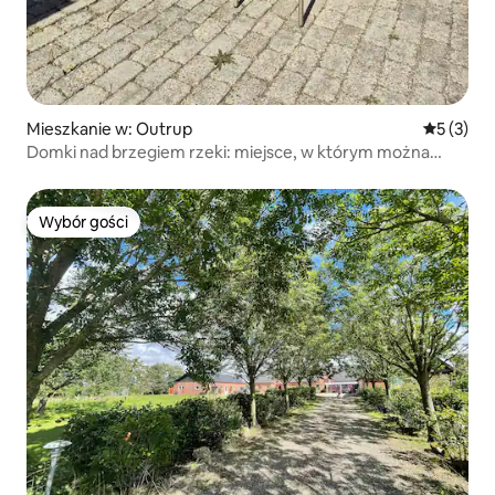
Mieszkanie w: Outrup
Średnia oc
5 (3)
Domki nad brzegiem rzeki: miejsce, w którym można
odpocząć
Wybór gości
Wybór gości