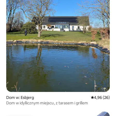
Dom w: Esbjerg
Średnia ocena:
4,96 (26)
Dom w idyllicznym miejscu, z tarasem i grillem