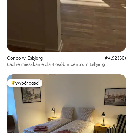
Condo w: Esbjerg
Średnia ocena:
4,92 (50)
Ładne mieszkanie dla 4 osób w centrum Esbjerg
Wybór gości
Najpopularniejsze z kategorii Wybór gości