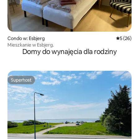
Condo w: Esbjerg
Średnia oce
5 (26)
Mieszkanie w Esbjerg.
Domy do wynajęcia dla rodziny
Superhost
Superhost