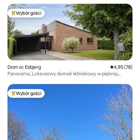
Wybór gości
Najpopularniejsze z kategorii Wybór gości
Dom w: Esbjerg
Średnia ocena:
4,95 (78)
Panorama, Luksusowy domek letniskowy w pięknej
przyrodzie w pobliżu plaży
Wybór gości
Najpopularniejsze z kategorii Wybór gości