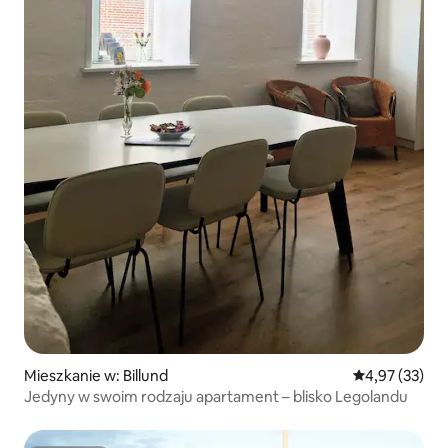
Mieszkanie w: Billund
Średnia ocena:
4,97 (33)
Jedyny w swoim rodzaju apartament – blisko Legolandu