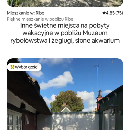
Mieszkanie w: Ribe
Średnia ocena:
4,85 (75)
Piękne mieszkanie w pobliżu Ribe
Inne świetne miejsca na pobyty
wakacyjne w pobliżu Muzeum
rybołówstwa i żeglugi, słone akwarium
Wybór gości
Najpopularniejsze z kategorii Wybór gości