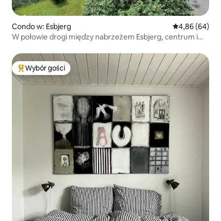
Condo w: Esbjerg
Średnia ocena:
4,86 (64)
W połowie drogi między nabrzeżem Esbjerg, centrum i
ulicą handlową.
Wybór gości
Najpopularniejsze z kategorii Wybór gości