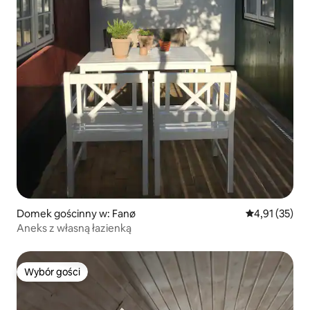
Domek gościnny w: Fanø
Średnia ocena:
4,91 (35)
Aneks z własną łazienką
Wybór gości
Wybór gości