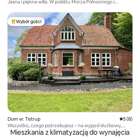
Jasna i piękna willa. W pobliżu Morza Północnego i
VardeMidtby
Wybór gości
Najpopularniejsze z kategorii Wybór gości
Dom w: Tistrup
Średnia oc
5 (8)
Wszystko, czego potrzebujesz – na wyjazd służbowy,
Mieszkania z klimatyzacją do wynajęcia
wakacje, dla rodzin