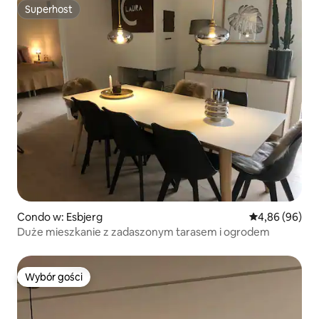
Superhost
Superhost
Condo w: Esbjerg
Średnia ocena:
4,86 (96)
Duże mieszkanie z zadaszonym tarasem i ogrodem
Wybór gości
Wybór gości