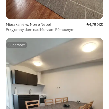
Mieszkanie w: Norre Nebel
Średnia ocena:
4,79 (42)
Przyjemny dom nad Morzem Północnym
Superhost
Superhost