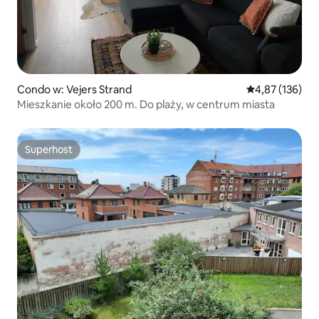
Condo w: Vejers Strand
Średnia ocena: 
4,87 (136)
Mieszkanie około 200 m. Do plaży, w centrum miasta
Superhost
Superhost