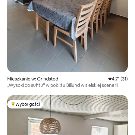
Mieszkanie w: Grindsted
Średnia ocena
4,71 (31)
„Wysoki do sufitu” w pobliżu Billund w sielskiej scenerii
Wybór gości
Najpopularniejsze z kategorii Wybór gości