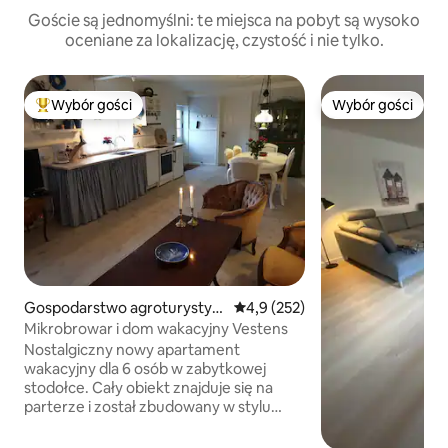
Goście są jednomyślni: te miejsca na pobyt są wysoko
oceniane za lokalizację, czystość i nie tylko.
Wybór gości
Wybór gości
Najpopularniejsze z kategorii Wybór gości
Wybór gości
Gospodarstwo agroturystyc
Średnia ocena: 4,9 na 5, liczba 
4,9 (252)
zne w: Janderup Vestj
Mikrobrowar i dom wakacyjny Vestens
Nostalgiczny nowy apartament
wakacyjny dla 6 osób w zabytkowej
stodołce. Cały obiekt znajduje się na
parterze i został zbudowany w stylu
starego hotelu nadmorskiego z 1930
roku. Sami mieszkamy w domu