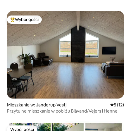
Wybór gości
Najpopularniejsze z kategorii Wybór gości
Mieszkanie w: Janderup Vestj
Średnia oce
5 (12)
Przytulne mieszkanie w pobliżu Blåvand/Vejers i Henne
Wybór gości