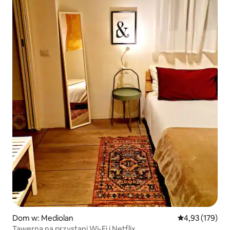
Dom w: Mediolan
Średnia ocena: 
4,93 (179)
Tawerna na przystani Wi-Fi i Netflix