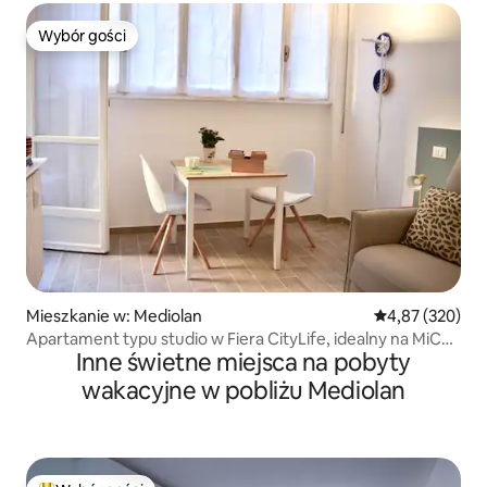
Wybór gości
Wybór gości
Mieszkanie w: Mediolan
Średnia ocena: 
4,87 (320)
Apartament typu studio w Fiera CityLife, idealny na MiCo
Inne świetne miejsca na pobyty
San Siro
wakacyjne w pobliżu Mediolan