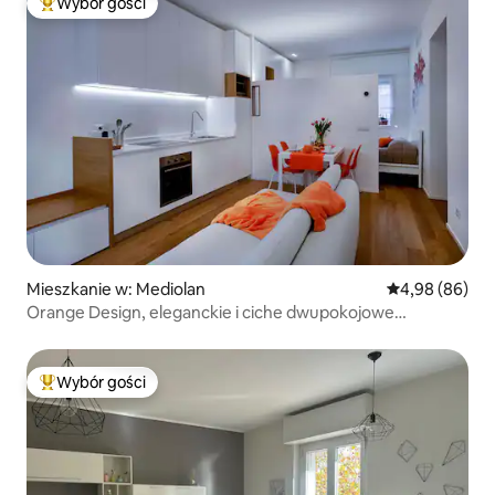
Wybór gości
Najpopularniejsze z kategorii Wybór gości
Mieszkanie w: Mediolan
Średnia ocena:
4,98 (86)
Orange Design, eleganckie i ciche dwupokojowe
mieszkanie
Wybór gości
Najpopularniejsze z kategorii Wybór gości