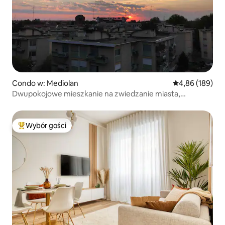
Condo w: Mediolan
Średnia ocena: 
4,86 (189)
Dwupokojowe mieszkanie na zwiedzanie miasta,
koncerty i mecze
Wybór gości
Najpopularniejsze z kategorii Wybór gości