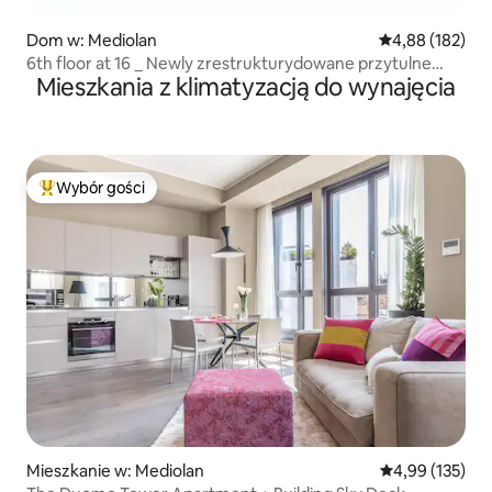
Dom w: Mediolan
Średnia ocena: 
4,88 (182)
6th floor at 16 _ Newly zrestrukturydowane przytulne
Mieszkania z klimatyzacją do wynajęcia
mieszkanie
Wybór gości
Najpopularniejsze z kategorii Wybór gości
Mieszkanie w: Mediolan
Średnia ocena: 
4,99 (135)