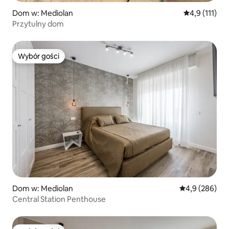
Dom w: Mediolan
Średnia ocena
4,9 (111)
Przytulny dom
Wybór gości
Wybór gości
Dom w: Mediolan
Średnia ocena:
4,9 (286)
Central Station Penthouse