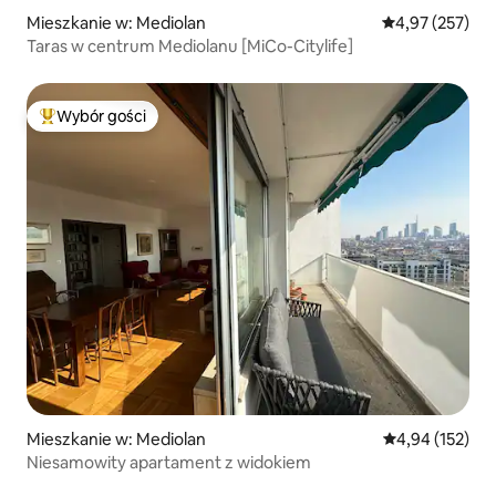
Mieszkanie w: Mediolan
Średnia ocena: 
4,97 (257)
Taras w centrum Mediolanu [MiCo-Citylife]
Wybór gości
Najpopularniejsze z kategorii Wybór gości
Mieszkanie w: Mediolan
Średnia ocena: 
4,94 (152)
Niesamowity apartament z widokiem