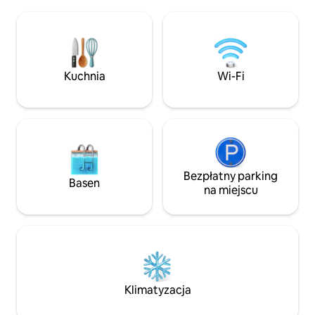
pomieścić do 4 osób: łóżko 160×203 cm
domowego z dźwię
+ bardzo wygodna rozkładana sofa •
klimatyzatory Dai
W odległości spaceru od dzielnicy
2 minuty spacerem
handlowej CityLife i centrum
z Duomo i zamkiem
handlowego Portello Metro: M1 Duomo
Samodzielne zame
~10 min | M5 San Siro ~5 min Parking:
Kuchnia
Wi-Fi
niezależność podc
bezpłatny parking przy ulicy w pobliżu (w
zależności od dostępności) + płatny
garaż Parking Portello Fiera, Via Aldo
Rossi 10
Bezpłatny parking
Basen
na miejscu
Klimatyzacja