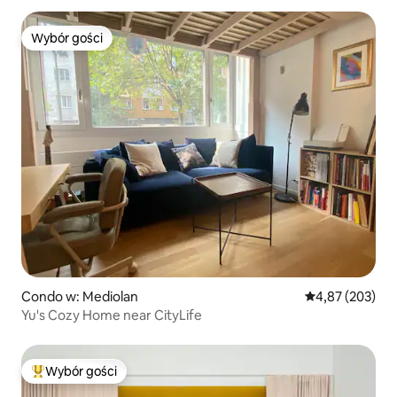
Wybór gości
Wybór gości
Condo w: Mediolan
Średnia ocena: 
4,87 (203)
Yu's Cozy Home near CityLife
Wybór gości
Najpopularniejsze z kategorii Wybór gości