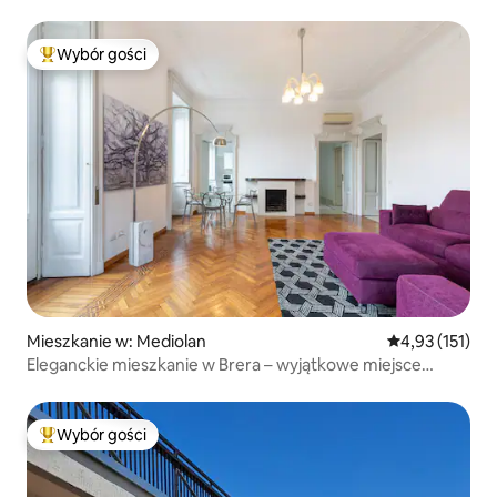
Wybór gości
Najpopularniejsze z kategorii Wybór gości
Mieszkanie w: Mediolan
Średnia ocena: 
4,93 (151)
Eleganckie mieszkanie w Brera – wyjątkowe miejsce
z widokiem na miasto
Wybór gości
Najpopularniejsze z kategorii Wybór gości