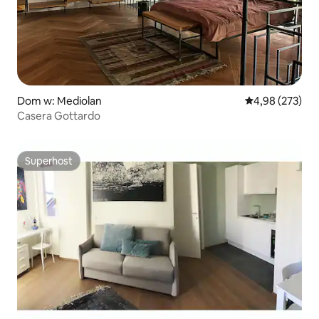
Dom w: Mediolan
Średnia ocena: 
4,98 (273)
Casera Gottardo
Superhost
Superhost