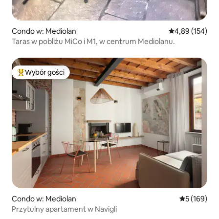
Condo w: Mediolan
Średnia ocena: 
4,89 (154)
Taras w pobliżu MiCo i M1, w centrum Mediolanu.
Wybór gości
Najpopularniejsze z kategorii Wybór gości
Condo w: Mediolan
Średnia ocen
5 (169)
Przytulny apartament w Navigli