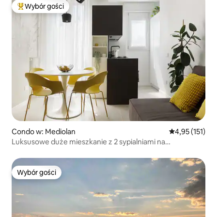
Wybór gości
Najpopularniejsze z kategorii Wybór gości
Condo w: Mediolan
Średnia ocena: 
4,95 (151)
Luksusowe duże mieszkanie z 2 sypialniami na
najwyższym piętrze, SanSiro Fiera
Wybór gości
Wybór gości