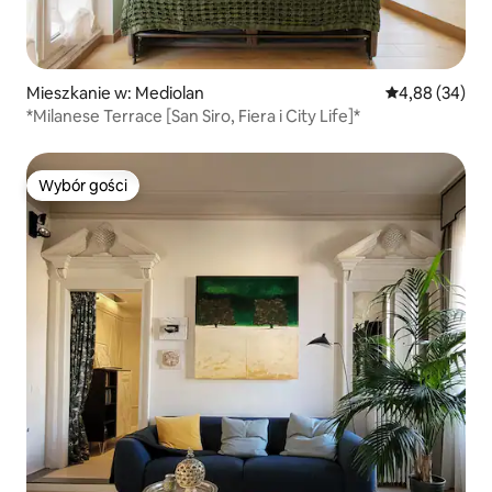
Mieszkanie w: Mediolan
Średnia ocena:
4,88 (34)
*Milanese Terrace [San Siro, Fiera i City Life]*
Wybór gości
Wybór gości