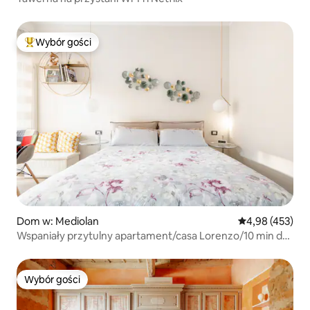
Wybór gości
Najpopularniejsze z kategorii Wybór gości
Dom w: Mediolan
Średnia ocena: 
4,98 (453)
Wspaniały przytulny apartament/casa Lorenzo/10 min dal
Duomo
Wybór gości
Wybór gości