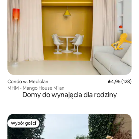
Condo w: Mediolan
Średnia ocena: 
4,95 (128)
MHM - Mango House Milan
Domy do wynajęcia dla rodziny
Wybór gości
Wybór gości