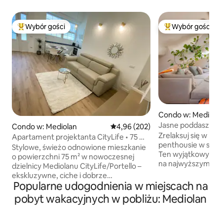
Wybór gości
Wybór gości
Najpopularniejsze z kategorii Wybór gości
Najpopularniejsze
Condo w: Mediola
Jasne poddasze z 
Condo w: Mediolan
Średnia ocena: 4,96 na 5, liczba 
4,96 (202)
centralne i spokoj
Zrelaksuj się w p
Apartament projektanta CityLife • 75 m²
penthousie w sam
• W pobliżu metra
Stylowe, świeżo odnowione mieszkanie
Ten wyjątkowy po
o powierzchni 75 m² w nowoczesnej
na najwyższym pi
dzielnicy Mediolanu CityLife/Portello –
budynku, wyposaż
ekskluzywne, ciche i dobrze
nowoczesne udogo
Popularne udogodnienia w miejscach na
skomunikowane. • Wejście na parter
ciche miejsce wyp
(łatwe z bagażem) • Samodzielne
pobyt wakacyjnych w pobliżu: Mediolan
w samym sercu mia
zameldowanie • Klimatyzacja •
w pełni wyposażon
Ultraszybkie Wi-Fi: 725 Mb/s • Może
stół/miejsce do pr