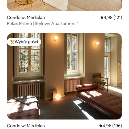
Condo w: Mediolan
Średnia ocena: 
4,98 (121)
Relais Milano | Stylowy Apartament 1
Wybór gości
Najpopularniejsze z kategorii Wybór gości
Condo w: Mediolan
Średnia ocena: 
4,96 (196)