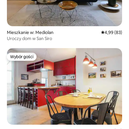
Mieszkanie w: Mediolan
Średnia ocena:
4,99 (83)
Uroczy dom w San Siro
Wybór gości
Wybór gości