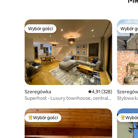
Mi
Wybór gości
Wybór g
Wybór gości
Wybór g
Szeregówka
Średnia ocena: 4,91 na 5
4,91 (328)
Szeregó
Superhost - Luxury townhouse, central
Stylowa k
Manchester.
w samym 
Wybór gości
Wybór
Najpopularniejsze z kategorii Wybór gości
Najpopul