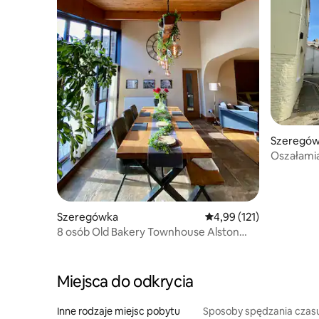
Szeregó
Oszałamia
minuta do
Szeregówka
Średnia ocena: 4,99 na 5
4,99 (121)
8 osób Old Bakery Townhouse Alston
North Pennines
Miejsca do odkrycia
Inne rodzaje miejsc pobytu
Sposoby spędzania czas