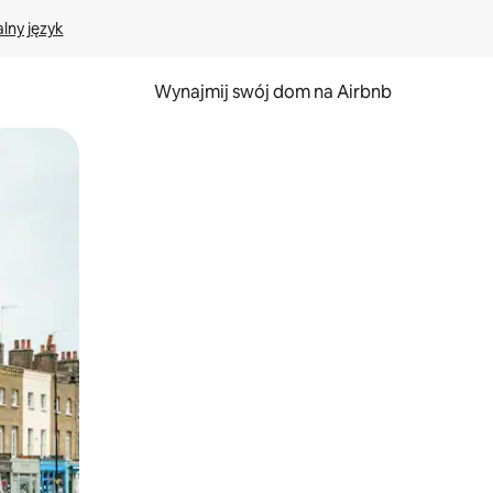
lny język
Wynajmij swój dom na Airbnb
e za pomocą gestów dotykowych lub przesuwania.