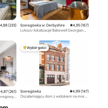
rednia ocena: 4,88 na 5, liczba recenzji: 233
4,88 (233)
Szeregówka w: Derbyshire
Średnia ocena: 4,95 na 5
4,95 (167)
Luksus i lokalizacja! Bakewell Georgian
 port
Townhouse
Wybór gości
Najpopularniejsze z kategorii Wybór gości
Szeregówka
Średnia ocena: 4,99 na 5
4,99 (147)
rednia ocena: 4,87 na 5, liczba recenzji: 261
4,87 (261)
Oszałamiający dom z widokiem na morze
zeregowy
i miasto z 5 łóżkami