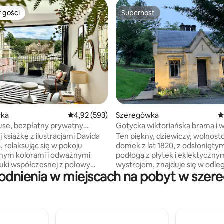
 gości
Superhost
arniejsze z kategorii Wybór gości
Superhost
, liczba recenzji: 227
wka
Średnia ocena: 4,92 na 5, liczba recenzji: 593
4,92 (593)
Szeregówka
Ś
se, bezpłatny prywatny
Gotycka wiktoriańska brama i 
 słoneczny balkon
z hydromasażem Welshpool
 książkę z ilustracjami Davida
Ten piękny, dziewiczy, wolnost
 relaksując się w pokoju
domek z lat 1820, z odsłoniętym
nym kolorami i odważnymi
podłogą z płytek i eklektyczny
ztuki współczesnej z połowy
wystrojem, znajduje się w odleg
dnienia w miejscach na pobyt w szer
krótkiego spaceru od centrum
 tę profesjonalnie
urokliwego miasteczka Welshpo
owaną przestrzeń, utrzymując
doskonałym wyborem sklepów
esoły blask w każdym
zajazdów i restauracji. Położon
zeniu. Wypełniona
naprzeciwko dworca kolejoweg
ymi dziełami sztuki i meblami
Llanfair Heritage Steam Railwa