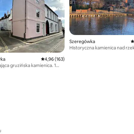
Szeregówka
Ś
Historyczna kamienica nad rze
wka
Średnia ocena: 4,96 na 5, liczba recenzji: 163
4,96 (163)
jąca gruzińska kamienica. 1
 plaży
, liczba recenzji: 121
u