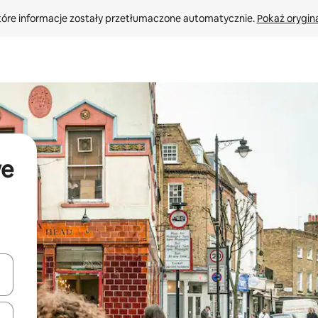
tóre informacje zostały przetłumaczone automatycznie. 
Pokaż orygina
we
o nich za pomocą klawiszy strzałek w górę i w dół lub przeglądać j