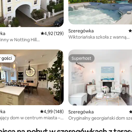
Szeregówka
Ś
, liczba recenzji: 138
wka
Średnia ocena: 4,92 na 5, liczba recenzji: 129
4,92 (129)
Wiktoriańska szkoła z wanną
nny w Notting Hill
z hydromasażem i widokiem na
niami
 gości
Superhost
arniejsze z kategorii Wybór gości
Superhost
wka
Średnia ocena: 4,99 na 5, liczba recenzji: 148
4,99 (148)
Szeregówka
Ś
ający dom w centrum miasta –
Oryginalny georgiański dom s
, liczba recenzji: 114
 parking!
w samym sercem Bath