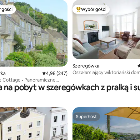
 gości
Wybór gości
arniejsze z kategorii Wybór gości
Najpopularniejsze z kategorii 
 liczba recenzji: 226
Szeregówka
Ś
Oszałamiający wiktoriański dom
wka
Średnia ocena: 4,98 na 5, liczba recenzji: 247
4,98 (247)
5 sypialniami
 Cottage • Panoramiczne
a na pobyt w szeregówkach z pralką i s
obliskie Bath
st
Superhost
st
Superhost