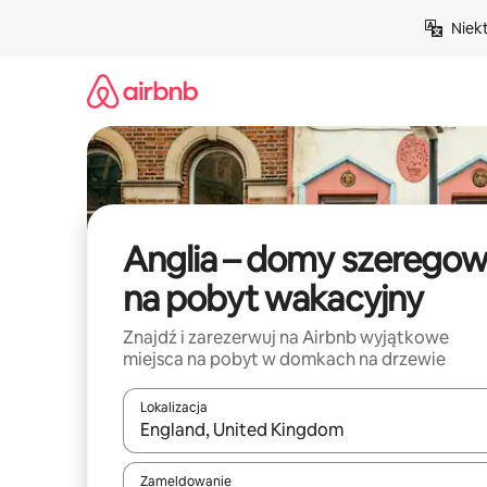
Przejdź
Niek
do
treści
Anglia – domy szerego
na pobyt wakacyjny
Znajdź i zarezerwuj na Airbnb wyjątkowe
miejsca na pobyt w domkach na drzewie
Lokalizacja
Gdy wyniki będą dostępne, możesz poruszać się p
Zameldowanie