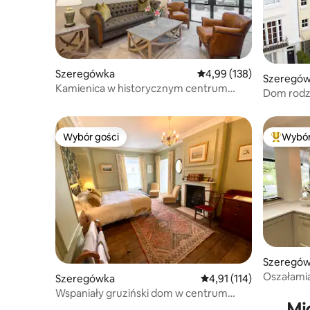
Szeregówka
Średnia ocena: 4,99 na 5
4,99 (138)
Szeregó
Kamienica w historycznym centrum
Dom rodzi
miasta
z 5 sypial
Wybór gości
Wybór
Wybór gości
Najpopul
Szeregó
Oszałami
Szeregówka
Średnia ocena: 4,91 na 5
4,91 (114)
bezpłatny
Wspaniały gruziński dom w centrum
Ludlow