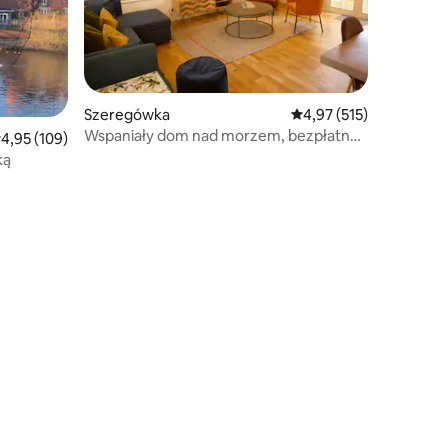
Szeregówka
Średnia ocena: 4,97 na 5
4,97 (515)
Wspaniały dom nad morzem, bezpłatny
rednia ocena: 4,95 na 5, liczba recenzji: 109
4,95 (109)
parking i ładowanie pojazdów
ką
elektrycznych