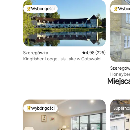
Wybór gości
Wybór
Najpopularniejsze z kategorii Wybór gości
Najpopul
Szeregówka
Średnia ocena: 4,98 na 5,
4,98 (226)
Kingfisher Lodge, Isis Lake w Cotswold
Lakes
Szeregó
Honeybee
Miejsc
widoki i p
Wybór gości
Superho
Najpopularniejsze z kategorii Wybór gości
Superho