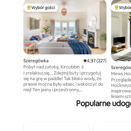
Wybór gości
Wybór
Najpopularniejsze z kategorii Wybór gości
Najpopul
Szeregówka
Średnia ocena: 4,97 na 5
4,97 (227)
Pobyt nad zatoką, Kircubbin ⚓️
Szeregó
I zrelaksuj się… Zdejmij buty i przygotuj
Mews Hou
się na grę w paddle! Tak blisko wody, że
parking i
Przeglądaj
prawie można było wbiec i wskoczyć do
Hockneya,
niej! Ten jasny i przestronny,
inspirowa
zmodernizowany dom z tarasem
liniami s
znajduje się tuż nad zatoką Kircubbin.
Popularne udogo
wieku. Ogromne drzwi dwuskrzydłowe
Ciesz się spektakularnymi widokami na
oświetlają
jezioro i góry Mourne. Zaledwie kilka
zaprojekt
minut jazdy od urokliwej, zabytkowej
jasny i w
wioski Greyabbey i posiadłości Mount
pomieszc
Stewart oraz niecałe 15 minut jazdy od
oryginaln