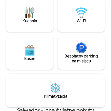
powietrzu z prywatnym tarasem
rodzin, par, surfe
idealnym na spotkania, posiłki na
Piaszczysta plaża 
świeżym powietrzu, ciche zachody
kilka kroków od wi
słońca. Dzięki nowoczesnym
położony jest bezp
Kuchnia
Wi-Fi
udogodnieniom, takim jak szybkie Wi-Fi i
możesz tego prze
w pełni wyposażona kuchnia, ta willa
oferuje niezapomniany wypoczynek.
Bezpłatny parking
Basen
na miejscu
Klimatyzacja
Salwador – inne świetne pobyty