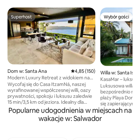
Superhost
Wybór gości
Superhost
Wybór gości
Dom w: Santa Ana
Średnia ocena: 4,85 na 5, liczba 
4,85 (150)
Willa w: Santa Isab
Modern Luxury Retreat z widokiem na
n
KasaMar – luksuso
jezioro Coatepeque
Wycofaj się do Casa ItzamNá, naszej
Luksusowa willa K
wyrafinowanej współczesnej willi, oazy
bezpośrednio na d
prywatności, spokoju i luksusu zaledwie
plaży Playa Dorad
15 min/3,5 km od jeziora. Idealny dla
się zapierającymi 
maksymalnie 12 gości, oferuje
Popularne udogodnienia w miejscach na
widokami na wschó
oszałamiające widoki na jezioro,
komfortowego, os
wakacje w: Salwador
przestronne wnętrza i luksusowe
przy basenie, zrel
udogodnienia. Zrelaksuj się przy
widokiem na ocean 
spokojnym basenie, ciesz się
jakie ma do zaofe
bezproblemowym życiem na świeżym
wspaniała, stylowa 