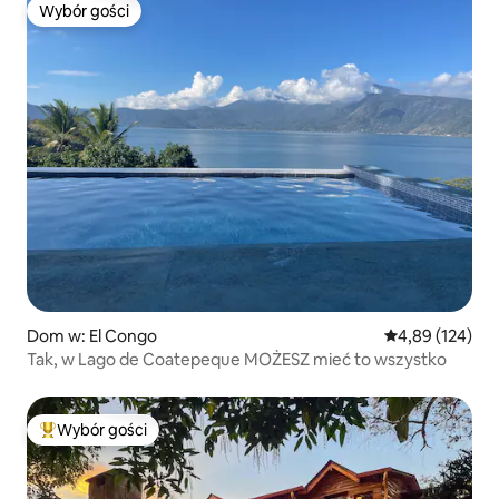
Wybór gości
Wybór gości
Dom w: El Congo
Średnia ocena: 
4,89 (124)
Tak, w Lago de Coatepeque MOŻESZ mieć to wszystko
Wybór gości
Najpopularniejsze z kategorii Wybór gości