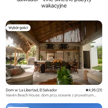
wakacyjne
Wybór gości
Wybór gości
Dom w: La Libertad, El Salvador
Średnia ocena:
4,95 (21)
Vaivén Beach House: dom przy oceanie z prywatnym
basenem