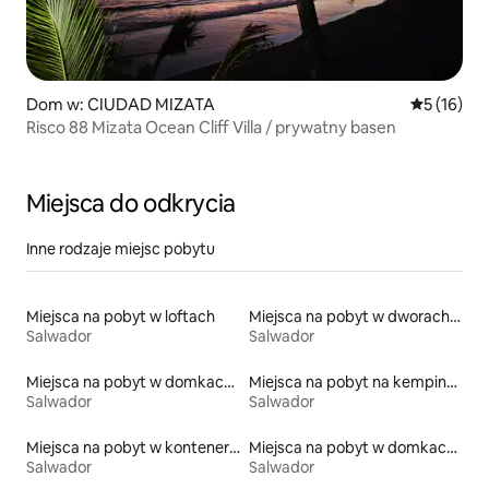
Dom w: CIUDAD MIZATA
Średnia oce
5 (16)
Risco 88 Mizata Ocean Cliff Villa / prywatny basen
Miejsca do odkrycia
Inne rodzaje miejsc pobytu
Miejsca na pobyt w loftach
Miejsca na pobyt w dworach i rezydencjach
Salwador
Salwador
Miejsca na pobyt w domkach parterowych
Miejsca na pobyt na kempingach
Salwador
Salwador
Miejsca na pobyt w kontenerach
Miejsca na pobyt w domkach gościnnych
Salwador
Salwador