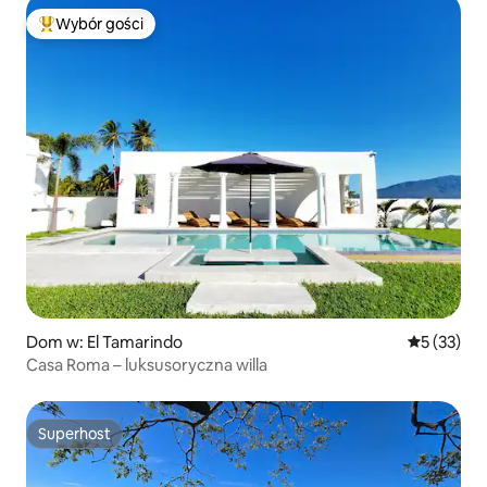
Wybór gości
Najpopularniejsze z kategorii Wybór gości
Dom w: El Tamarindo
Średnia oce
5 (33)
Casa Roma – luksusoryczna willa
Superhost
Superhost