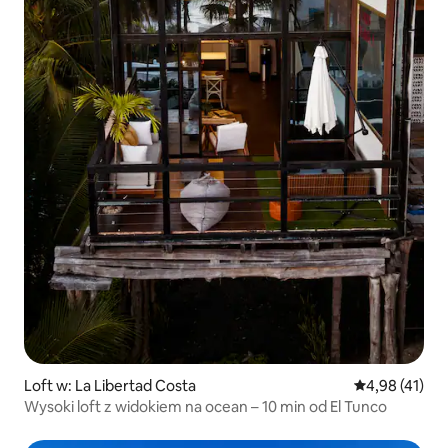
Loft w: La Libertad Costa
Średnia ocena:
4,98 (41)
Wysoki loft z widokiem na ocean – 10 min od El Tunco