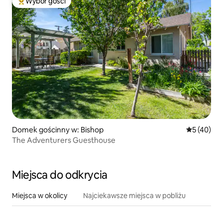
Wybór gości
Najpopularniejsze z kategorii Wybór gości
Domek gościnny w: Bishop
Średnia oce
5 (40)
The Adventurers Guesthouse
Miejsca do odkrycia
Miejsca w okolicy
Najciekawsze miejsca w pobliżu