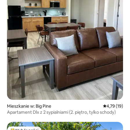
Mieszkanie w: Big Pine
Średnia ocena:
4,79 (19)
Apartament Dlx z 2 sypialniami (2. piętro, tylko schody)