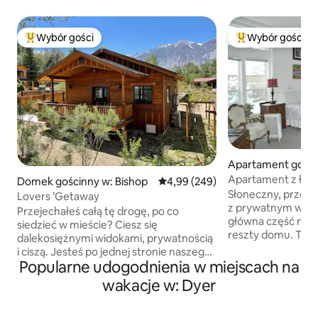
Wybór gości
Wybór gości
Najpopularniejsze z kategorii Wybór gości
Najpopularniejsze
Apartament gościn
shop
Apartament z łazi
Domek gościnny w: Bishop
Średnia ocena: 4,99 na 5, liczba r
4,99 (249)
domu
Słoneczny, przest
Lovers ’Getaway
z prywatnym wejści
Przejechałeś całą tę drogę, po co
główna część moj
siedzieć w mieście? Ciesz się
reszty domu. Two
dalekosiężnymi widokami, prywatnością
z wygodnym łóżkie
i ciszą. Jesteś po jednej stronie naszego
lodówką i mikrofalówką.
Popularne udogodnienia w miejscach na
organicznego ogrodu i sadu, my
hydromasażem i k
jesteśmy po drugiej. Ten pensjonat
wakacje w: Dyer
oraz wejście z dos
został zaprojektowany z myślą o Twoich
książkami na miej
potrzebach, w komplecie z pełną
wynajem jest przy