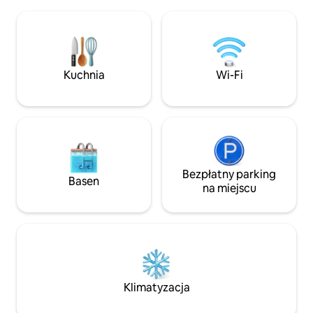
kuchnią, pralnią i wanną z pazurami.
poruszających się
Zbudowaliśmy go, aby przekroczyć
inwalidzkich. Hrabstwo Inyo, począwszy
wszystkie standardy efektywności
od lipca 2018 r., 
energetycznej, więc zimą jest
podatku hotelowe
przytulnie, a latem chłodno. Jesteśmy
wynajmów. Opłatę
certyfikowanym przez CA „zielonym
Kuchnia
Wi-Fi
Twoich opłatach 
biznesem”. Staramy się promować
kulturę efektywności energetycznej i
zrównoważonego rozwoju.
Bezpłatny parking
Basen
na miejscu
Klimatyzacja