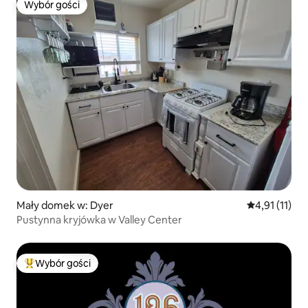
Wybór gości
Wybór gości
Mały domek w: Dyer
Średnia ocena
4,91 (11)
Pustynna kryjówka w Valley Center
Wybór gości
Najpopularniejsze z kategorii Wybór gości