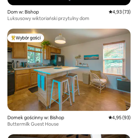
Dom w: Bishop
Średnia ocena:
4,93 (73)
Luksusowy wiktoriański przytulny dom
Wybór gości
Najpopularniejsze z kategorii Wybór gości
Domek gościnny w: Bishop
Średnia ocena:
4,95 (93)
Buttermilk Guest House