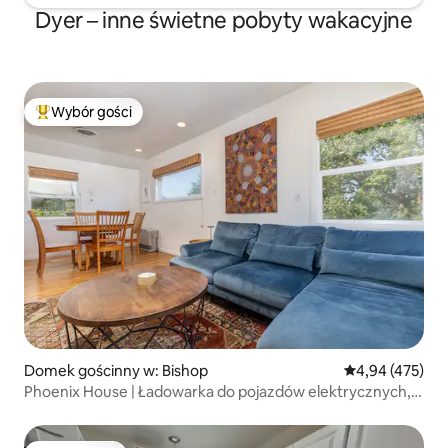
Dyer – inne świetne pobyty wakacyjne
Wybór gości
Najpopularniejsze z kategorii Wybór gości
Domek gościnny w: Bishop
Średnia ocena: 
4,94 (475)
Phoenix House | Ładowarka do pojazdów elektrycznych,
taras z widokiem, śródmieście