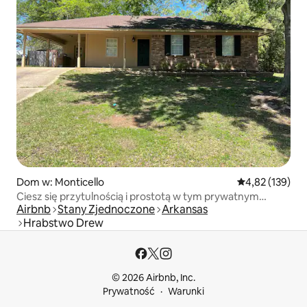
Dom w: Monticello
Średnia ocena: 
4,82 (139)
Ciesz się przytulnością i prostotą w tym prywatnym
Airbnb
Stany Zjednoczone
Arkansas
domu.
Hrabstwo Drew
© 2026 Airbnb, Inc.
Prywatność
Warunki