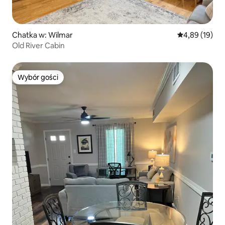
Chatka w: Wilmar
Średnia ocena:
4,89 (19)
Old River Cabin
Wybór gości
Wybór gości