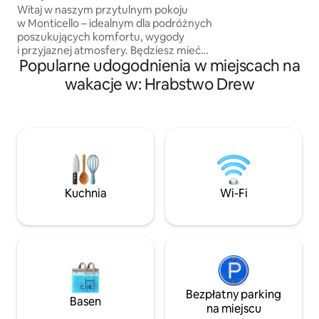
kuchenka mikrofal
Witaj w naszym przytulnym pokoju
ma potrzeby korzy
w Monticello – idealnym dla podróżnych
dla Ciebie pralkę i
poszukujących komfortu, wygody
i przyjaznej atmosfery. Będziesz mieć
Popularne udogodnienia w miejscach na
własne wejście, wygodne łóżko, dostęp
do prywatnej łazienki z toaletą i wspólne
wakacje w: Hrabstwo Drew
patio na zewnątrz. Dom znajduje się
w dogodnej, centralnej części
Monticello, w pobliżu sklepów,
restauracji i lokalnych atrakcji. Będziesz
mieć wszystko, czego potrzebujesz, by
cieszyć się komfortowym pobytem.
Niezależnie od tego, czy jesteś tu
służbowo, dla przyjemności, czy na
Kuchnia
Wi-Fi
krótki postój, chętnie Cię ugościmy!
Bezpłatny parking
Basen
na miejscu