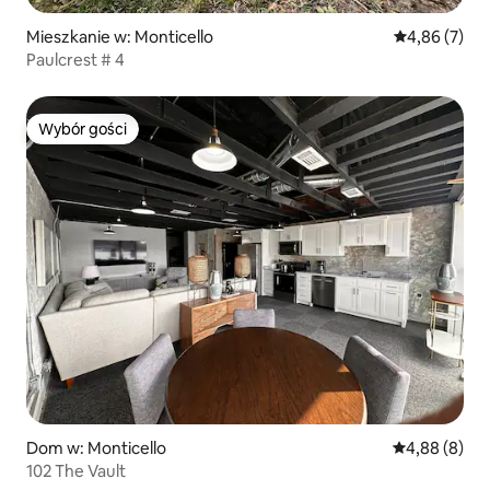
Mieszkanie w: Monticello
Średnia ocena
4,86 (7)
Paulcrest # 4
Wybór gości
Wybór gości
Dom w: Monticello
Średnia ocena
4,88 (8)
102 The Vault