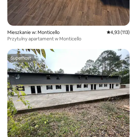
Mieszkanie w: Monticello
Średnia ocena: 
4,93 (113)
Przytulny apartament w Monticello
Superhost
Superhost