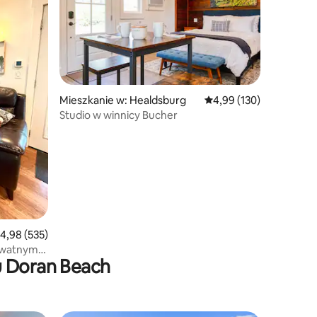
Mieszkanie w: Healdsburg
Średnia ocena: 4,99 na 5
4,99 (130)
Studio w winnicy Bucher
rednia ocena: 4,98 na 5, liczba recenzji: 535
4,98 (535)
ywatnym
u Doran Beach