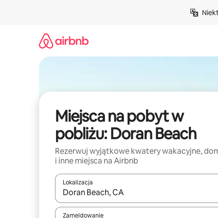
Przejdź
Niek
do
treści
Miejsca na pobyt w
pobliżu: Doran Beach
Rezerwuj wyjątkowe kwatery wakacyjne, do
i inne miejsca na Airbnb
Lokalizacja
Gdy wyniki będą dostępne, możesz poruszać się p
Zameldowanie