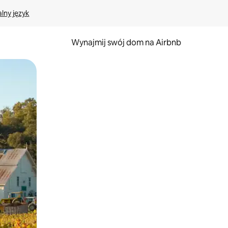
lny język
Wynajmij swój dom na Airbnb
e za pomocą gestów dotykowych lub przesuwania.