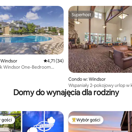
Superhost
Superhost
 Windsor
Średnia ocena: 4,71 na 5, liczba recenzji: 34
4,71 (34)
k Windsor One-Bedroom
Condo w: Windsor
Wspaniały 2-pokojowy urlop w 
Domy do wynajęcia dla rodziny
Sweet Wine Country/Golf
 gości
Wybór gości
arniejsze z kategorii Wybór gości
Najpopularniejsze z kategorii 