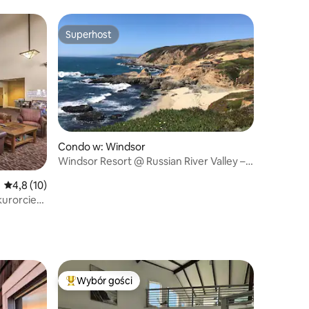
Superhost
Superhost
Condo w: Windsor
Windsor Resort @ Russian River Valley –
apartament z 3 sypialniami
Średnia ocena: 4,8 na 5, liczba recenzji: 10
4,8 (10)
kurorcie
Wybór gości
Wybór gości
Najpopularniejsze z kategorii Wybór gości