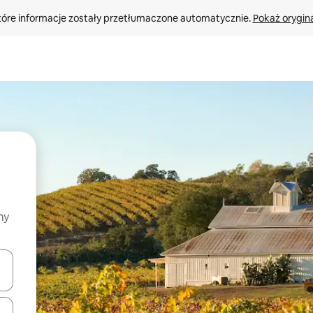
tóre informacje zostały przetłumaczone automatycznie. 
Pokaż orygina
my
o nich za pomocą klawiszy strzałek w górę i w dół lub przeglądać j