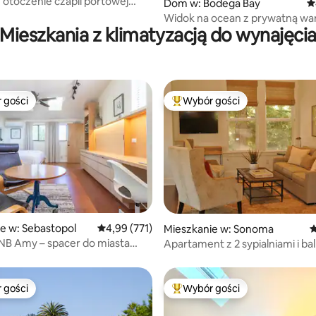
 otoczenie czapli portowej
Dom w: Bodega Bay
Ś
eń dla łodzi
Widok na ocean z prywatną wa
Mieszkania z klimatyzacją do wynajęci
hydromasażem, kuchnia dla s
 gości
Wybór gości
arniejsze z kategorii Wybór gości
Najpopularniejsze z kategorii 
, liczba recenzji: 273
e w: Sebastopol
Średnia ocena: 4,99 na 5, liczba recenzji: 771
4,99 (771)
Mieszkanie w: Sonoma
Ś
NB Amy – spacer do miasta
Apartament z 2 sypialniami i b
 z hydromasażem!**
centrum Sonoma
 gości
Wybór gości
arniejsze z kategorii Wybór gości
Najpopularniejsze z kategorii 