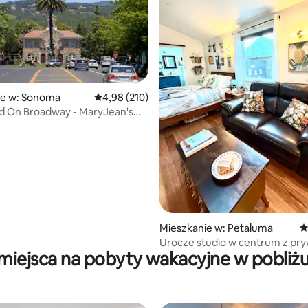
ie w: Sonoma
Średnia ocena: 4,98 na 5, liczba recenzji: 210
4,98 (210)
, liczba recenzji: 278
d On Broadway - MaryJean's
Mieszkanie w: Petaluma
Ś
Urocze studio w centrum z pr
 miejsca na pobyty wakacyjne w pobliż
patio