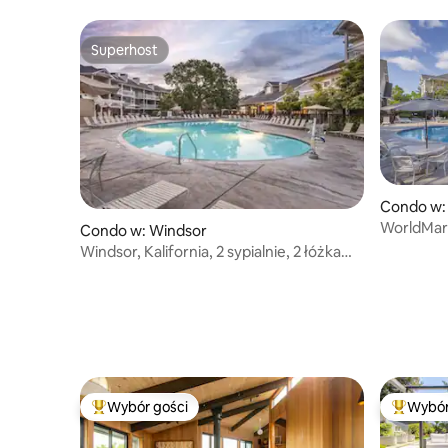
Superhost
Superhost
Condo w:
WorldMar
Condo w: Windsor
Condo
Windsor, Kalifornia, 2 sypialnie, 2 łóżka
pojedyncze nr 1
Wybór gości
Wybór
Najpopularniejsze z kategorii Wybór gości
Najpopul