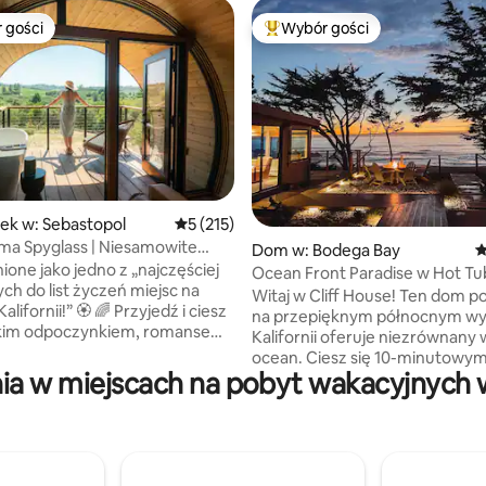
 gości
Wybór gości
arniejsze z kategorii Wybór gości
Najpopularniejsze z kategorii 
, liczba recenzji: 215
ek w: Sebastopol
Średnia ocena: 5 na 5, liczba recenzji: 215
5 (215)
ma Spyglass | Niesamowite
Dom w: Bodega Bay
Ś
sauna
ione jako jedno z „najczęściej
Ocean Front Paradise w Hot Tub
h do list życzeń miejsc na
Witaj w Cliff House! Ten dom p
!” 🏵️ 🌈 Przyjedź i ciesz
na przepięknym północnym w
okim odpoczynkiem, romansem
Kalifornii oferuje niezrównany 
yglass to
ocean. Ciesz się 10-minutowy
e miejsce wypoczynku,
ia w miejscach na pobyt wakacyjnych w
spacerem do Duncan 's Cove lu
towane i zbudowane przez
s Beach. Od imponujących fal i
e Home, w którym
pływowych w miesiącach zimo
ony rozwój płynnie łączy się
ciepłe bryzy oceaniczne w letn
 związkiem z przyrodą. 🍇
to zawsze dobry moment na wi
położone w samym sercu
Luksusowa pościel, w pełni wy