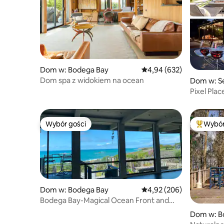
Dom w: Bodega Bay
Średnia ocena: 4,94 na 5,
4,94 (632)
Dom spa z widokiem na ocean
Dom w: S
Pixel Pla
Sanctuar
Wybór gości
Wybór
Wybór gości
Najpopul
Dom w: Bodega Bay
Średnia ocena: 4,92 na 5,
4,92 (206)
Bodega Bay-Magical Ocean Front and
Coastal View!
Dom w: B