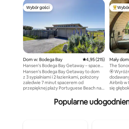
Wybór gości
Wybór
Wybór gości
Najpopul
Dom w: Bodega Bay
Średnia ocena: 4,95 na 5
4,95 (215)
Mały dom
Hansen's Bodega Bay Getaway – spacer
The Sono
na plażę!
widoki + 
Hansen's Bodega Bay Getaway to dom
🏵️ Wyróżn
z 3 sypialniami i 2 łazienkami, położony
dodawanyc
zaledwie 7 minut spacerem od
Airbnb w Kalifornii
przepięknej plaży Portuguese Beach na
się głęb
wybrzeżu Sonomy. Dom znajduje się
i odnową! ❤️ 🌺 Nasz Sonoma Sp
w spokojnej okolicy z pięknymi widokami
wspaniał
Popularne udogodnien
na zachód słońca. Będziesz mieć okazję
zaprojek
zrelaksować się i korzystać z osłoniętego
Artistre
tarasu, kominka oraz w pełni
zrównoważ
wyposażonej kuchni i pralni. Odkryj na
z głębokim
nowo odpoczynek bez technologii dzięki
Miejsce 