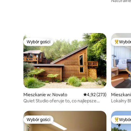
Naturalne
i przestrz
Wybór gości
Wybór
Wybór gości
Najpopul
Mieszkanie w: Novato
Średnia ocena: 4,92 na 5
4,92 (273)
Mieszkani
Quiet Studio oferuje to, co najlepsze
Lokalny B
w San Francisco i Napa
**i wanna
Wybór gości
Wybór
Wybór gości
Najpopul