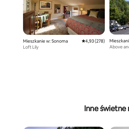
Mieszkan
Mieszkanie w: Sonoma
Średnia ocena: 4,93 na 5
4,93 (278)
Above an
Loft Lily
Place
Inne świetne