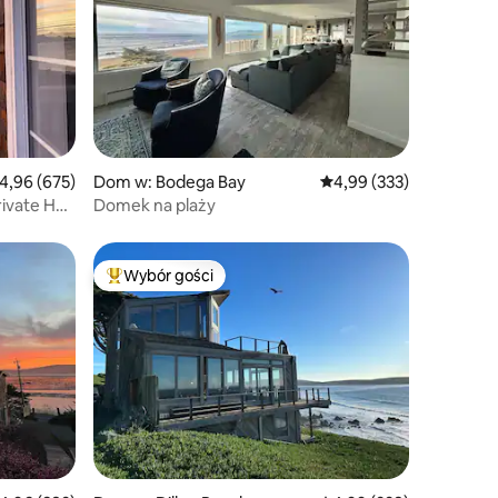
rednia ocena: 4,96 na 5, liczba recenzji: 675
4,96 (675)
Dom w: Bodega Bay
Średnia ocena: 4,99 na 5
4,99 (333)
rivate Hot
Domek na plaży
Wybór gości
Wybór gości
Najpopularniejsze z kategorii Wybór gości