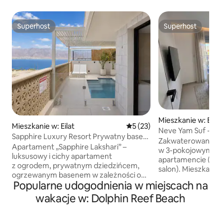
Superhost
Superhost
Superhost
Superhost
Mieszkanie w: Eila
Mieszkanie w: Eilat
Średnia ocena: 5 na 5, liczba
5 (23)
Neve Yam Suf - a
Sapphire Luxury Resort Prywatny basen
premium w luksu
Zakwaterowanie o
ogrzewany zimą z widokiem na morze!
Apartament „Sapphire Lakshari” –
w 3-pokojowym, 
luksusowy i cichy apartament
apartamencie (2 s
z ogrodem, prywatnym dziedzińcem,
salon). Mieszkanie 
ogrzewanym basenem w zależności od
wyposażone i posi
Popularne udogodnienia w miejscach na
pory roku (basen zapewnia pełną
słoneczny z zapie
prywatność, a przy wyjściu z niego
wakacje w: Dolphin Reef Beach
w piersiach pano
można dyskretnie wyjść na zewnątrz –
na Góry Ejlackie. Nasi goście mają pełny
jeśli jest to dla Ciebie ważne, skontaktuj
dostęp do udogod