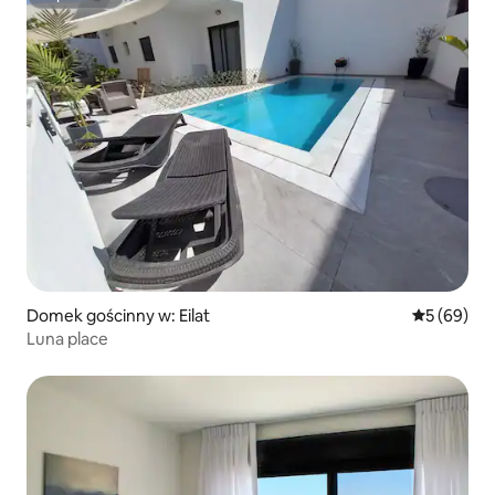
Superhost
Domek gościnny w: Eilat
Średnia oce
5 (69)
Luna place