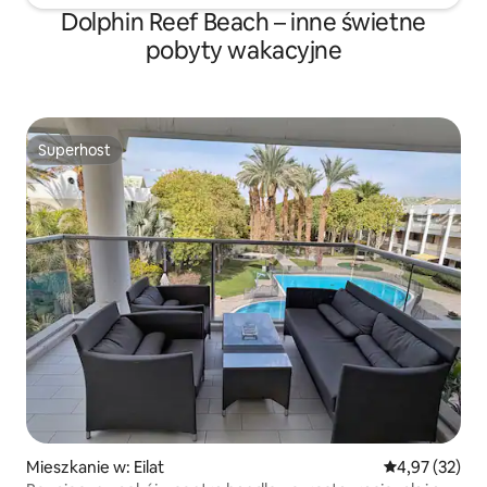
Dolphin Reef Beach – inne świetne
pobyty wakacyjne
Superhost
Superhost
Mieszkanie w: Eilat
Średnia ocena:
4,97 (32)