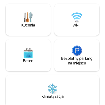
się z nami, aby uzyskać szczegółowe
które obejmują: K
informacje na ten temat) oraz
basen – przyjemna
spektakularnym widokiem na zatokę
roku. Kompleks spa
Ejlat i Góry Edom. W apartamencie
sauna sucha/mokr
znajdują się 2 sypialnie, każda
stresu i relaksu. 
z podwójnym łóżkiem, możliwość
siłownia – aby za
Kuchnia
Wi-Fi
dodania materaca dla piątego gościa,
wakacjach. Mieszkanie znajduje się
salon z 70-calowym telewizorem Smart
w doskonałej, centr
TV, w pełni wyposażona kuchnia (płyta
pozwala na łatwy 
indukcyjna, piekarnik, integralna
rozrywki, plaż i 
lodówka, ekspres do kawy), telewizory
w Ejlacie, a jedno
Smart TV w każdym pokoju, prysznic
i prywatną atmos
i toaleta. Odpowiednie dla pary lub pary
kompleksie.
z dziećmi, nie na imprezy. Bezpłatny
Bezpłatny parking
Basen
prywatny parking.
na miejscu
Klimatyzacja