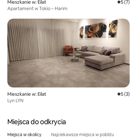
Mieszkanie w: Eilat
Średnia oc
5 (7)
Apartament w Tokio – Harim
Mieszkanie w: Eilat
Średnia oc
5 (3)
Lyn LYN
Miejsca do odkrycia
Miejsca w okolicy
Najciekawsze miejsca w pobliżu