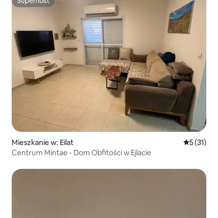
Superhost
Superhost
Mieszkanie w: Eilat
Średnia oce
5 (31)
Centrum Mintae - Dom Obfitości w Ejlacie