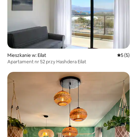
Mieszkanie w: Eilat
Średnia oc
5 (5)
Apartament nr 52 przy Hashdera Eilat