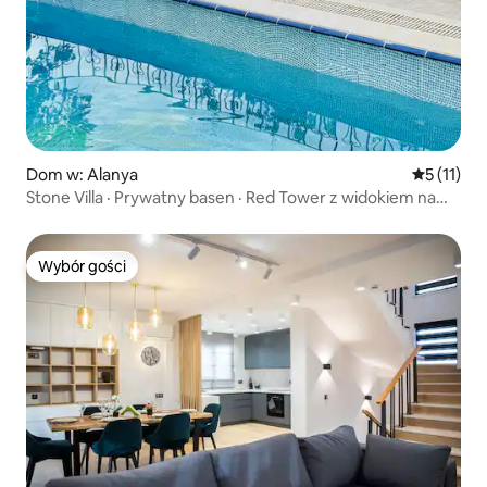
Dom w: Alanya
Średnia oc
5 (11)
Stone Villa · Prywatny basen · Red Tower z widokiem na
morze
Wybór gości
Wybór gości