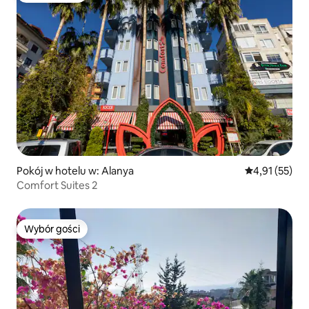
Pokój w hotelu w: Alanya
Średnia ocena:
4,91 (55)
Comfort Suites 2
Wybór gości
Wybór gości