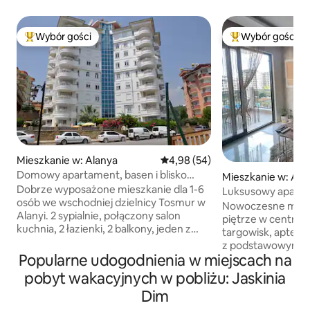
Wybór gości
Wybór gości
Najpopularniejsze z kategorii Wybór gości
Najpopularniejsze
Mieszkanie w: Alanya
Średnia ocena: 4,98 na 5, liczba
4,98 (54)
Domowy apartament, basen i blisko
Mieszkanie w: Ala
morza
Dobrze wyposażone mieszkanie dla 1-6
Luksusowy apart
osób we wschodniej dzielnicy Tosmur w
Mahmutlar w Alani
Nowoczesne mies
Alanyi. 2 sypialnie, połączony salon
piętrze w centrum
kuchnia, 2 łazienki, 2 balkony, jeden z
targowisk, aptek i
widokiem na morze, widok na góry i
z podstawowymi p
słynną rzekę Dimcayi. Ładny basen, 400
Popularne udogodnienia w miejscach na
3 minuty do bazar
m od morza. Minimalny okres wynajmu 7
centrum handlowe
pobyt wakacyjnych w pobliżu: Jaskinia
dni. ** Niższa cena za dzień, jeśli
spacerem do plaży
Dim
wynajmujesz na 28 dni lub dłużej, cena
znajduje się basen,
zmienia się w ciągu roku. Skontaktuj się