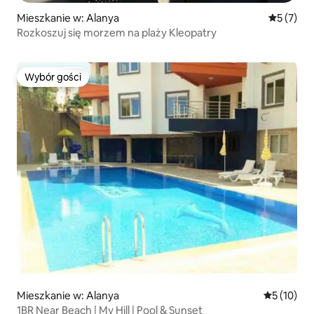
Mieszkanie w: Alanya
Średnia oc
5 (7)
Rozkoszuj się morzem na plaży Kleopatry
Wybór gości
Wybór gości
Mieszkanie w: Alanya
Średnia oce
5 (10)
1BR Near Beach | My Hill | Pool & Sunset