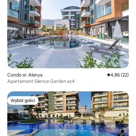
Condo w: Alanya
Średnia ocena:
4,86 (22)
Apartament Sılence Garden az4
Wybór gości
Wybór gości