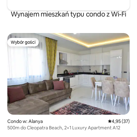
Wynajem mieszkań typu condo z Wi-Fi
Wybór gości
Wybór gości
Condo w: Alanya
Średnia ocena:
4,95 (37)
500m do Cleopatra Beach, 2+1 Luxury Apartment A12