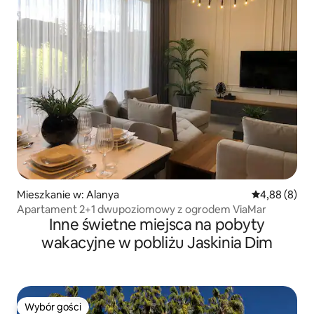
Mieszkanie w: Alanya
Średnia ocena
4,88 (8)
Apartament 2+1 dwupoziomowy z ogrodem ViaMar
Inne świetne miejsca na pobyty
wakacyjne w pobliżu Jaskinia Dim
Wybór gości
Wybór gości