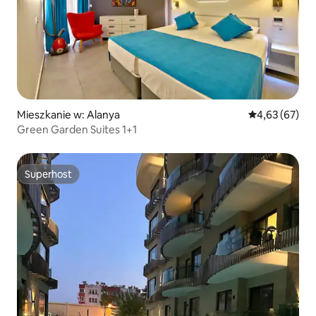
Mieszkanie w: Alanya
Średnia ocena:
4,63 (67)
Green Garden Suites 1+1
Superhost
Superhost