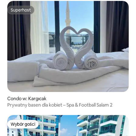
Superhost
Superhost
Condo w: Kargıcak
Prywatny basen dla kobiet – Spa & Football Salam 2
Wybór gości
Wybór gości