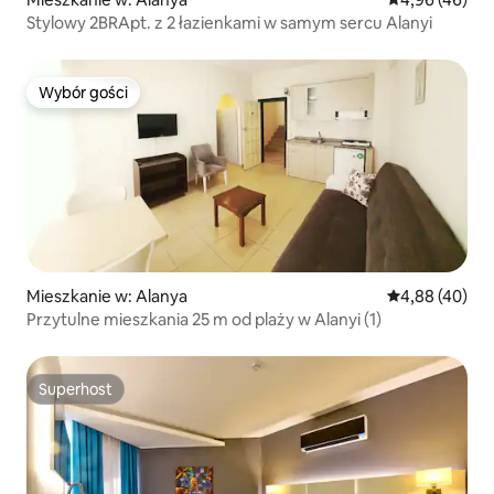
Stylowy 2BRApt. z 2 łazienkami w samym sercu Alanyi
Wybór gości
Wybór gości
Mieszkanie w: Alanya
Średnia ocena:
4,88 (40)
Przytulne mieszkania 25 m od plaży w Alanyi (1)
Superhost
Superhost