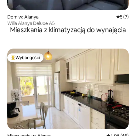
Dom w: Alanya
Średnia oc
5 (7)
Willa Alanya Deluxe A5
Mieszkania z klimatyzacją do wynajęcia
Wybór gości
Najpopularniejsze z kategorii Wybór gości
Mieszkanie w: Alanya
Średnia ocena:
4,96 (46)