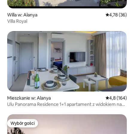
Willa w: Alanya
Średnia ocena:
4,78 (36)
Villa Royal
Mieszkanie w: Alanya
Średnia ocena:
4,8 (164)
Ulu Panorama Residence 1+1 apartament z widokiem na
morze i zamek
Wybór gości
Wybór gości