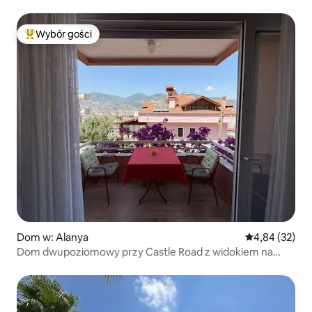
Wybór gości
Najpopularniejsze z kategorii Wybór gości
Dom w: Alanya
Średnia ocena:
4,84 (32)
Dom dwupoziomowy przy Castle Road z widokiem na
morze