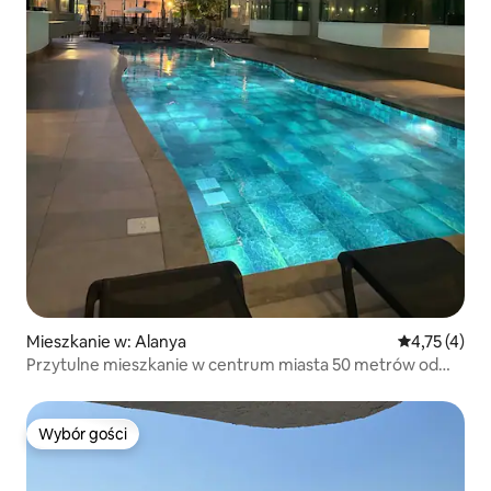
Mieszkanie w: Alanya
Średnia ocena
4,75 (4)
Przytulne mieszkanie w centrum miasta 50 metrów od
morza
Wybór gości
Wybór gości