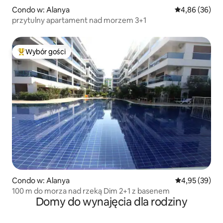
Condo w: Alanya
Średnia ocena:
4,86 (36)
przytulny apartament nad morzem 3+1
Wybór gości
Najpopularniejsze z kategorii Wybór gości
Condo w: Alanya
Średnia ocena:
4,95 (39)
100 m do morza nad rzeką Dim 2+1 z basenem
Domy do wynajęcia dla rodziny