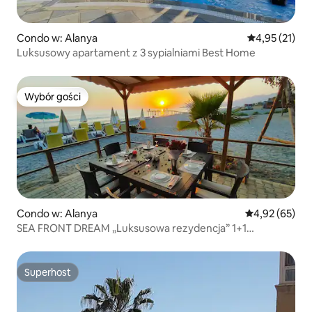
Condo w: Alanya
Średnia ocena:
4,95 (21)
Luksusowy apartament z 3 sypialniami Best Home
Wybór gości
Wybór gości
Condo w: Alanya
Średnia ocena:
4,92 (65)
SEA FRONT DREAM „Luksusowa rezydencja” 1+1
Apartament 70m2
Superhost
Superhost