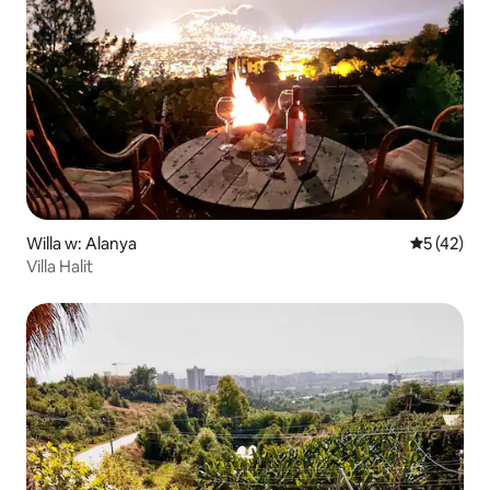
Willa w: Alanya
Średnia oce
5 (42)
Villa Halit