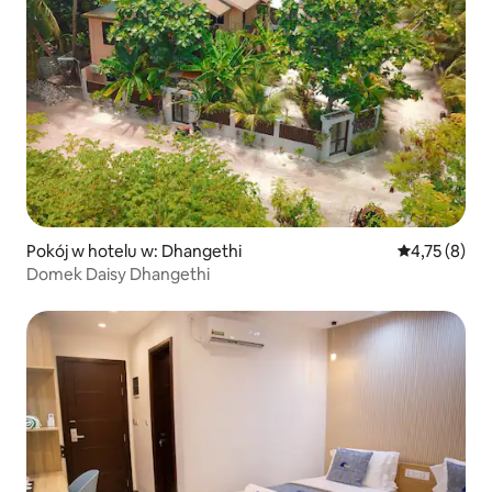
Pokój w hotelu w: Dhangethi
Średnia ocena
4,75 (8)
Domek Daisy Dhangethi