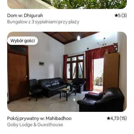
Dom w: Dhigurah
Średnia oc
5 (3)
Bungalow z 3 sypialniami przy plaży
Wybór gości
Wybór gości
Pokój prywatny w: Mahibadhoo
Średnia ocena:
4,73 (15)
Goby Lodge & Guesthouse