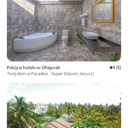
Pokój w hotelu w: Dhigurah
Średnia oc
5 (5)
Twój dom w Paradise - Super Deluxe Jacuzzi