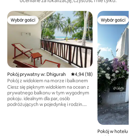
oceniane za lokalizację, czystość i nie tylko.
Wybór gości
Wybór gości
Wybór gości
Wybór gości
Pokój prywatny w: Dhigurah
Średnia ocena: 4,94 na 5, liczba
4,94 (18)
Pokój z widokiem na morze i balkonem
Ciesz się pięknym widokiem na ocean z
prywatnego balkonu w tym wygodnym
pokoju. idealnym dla par, osób
podróżujących w pojedynkę i rodzin.
Zaledwie kilka kroków od plaży, z
nowoczesnymi udogodnieniami,
klimatyzacją, bezpłatnym Wi-Fi,
prywatną łazienką i śniadaniem
Pokój w hotelu w:
Organizujemy * Nurkowanie z rekinem