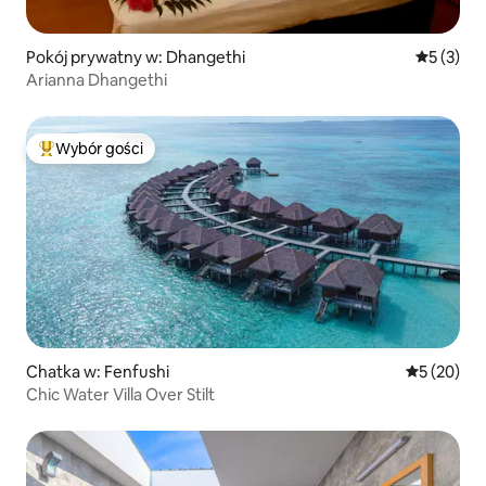
Pokój prywatny w: Dhangethi
Średnia oc
5 (3)
Arianna Dhangethi
Wybór gości
Najpopularniejsze z kategorii Wybór gości
Chatka w: Fenfushi
Średnia oce
5 (20)
Chic Water Villa Over Stilt