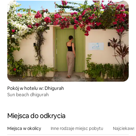
Pokój w hotelu w: Dhigurah
Sun beach dhigurah
Miejsca do odkrycia
Miejsca w okolicy
Inne rodzaje miejsc pobytu
Najciekawsz