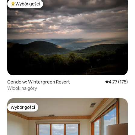
Wybór gości
Najpopularniejsze z kategorii Wybór gości
Condo w: Wintergreen Resort
Średnia ocena: 
4,77 (175)
Widok na góry
Wybór gości
Wybór gości