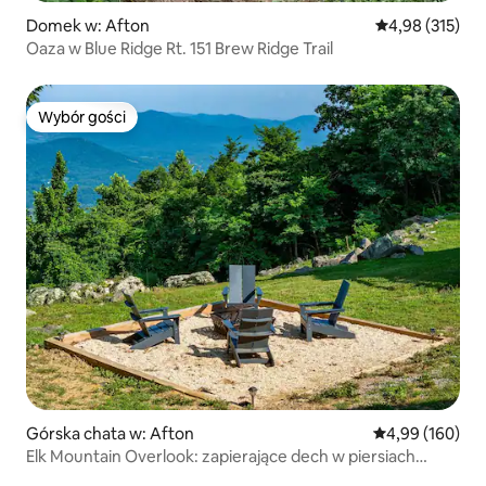
Domek w: Afton
Średnia ocena: 
4,98 (315)
Oaza w Blue Ridge Rt. 151 Brew Ridge Trail
Wybór gości
Wybór gości
Górska chata w: Afton
Średnia ocena: 
4,99 (160)
Elk Mountain Overlook: zapierające dech w piersiach
widoki