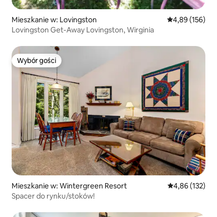
Mieszkanie w: Lovingston
Średnia ocena: 
4,89 (156)
Lovingston Get-Away Lovingston, Wirginia
Wybór gości
Wybór gości
Mieszkanie w: Wintergreen Resort
Średnia ocena: 
4,86 (132)
Spacer do rynku/stoków!