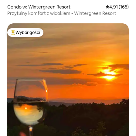
Condo w: Wintergreen Resort
Średnia ocena: 
4,91 (165)
Przytulny komfort z widokiem - Wintergreen Resort
Wybór gości
Najpopularniejsze z kategorii Wybór gości