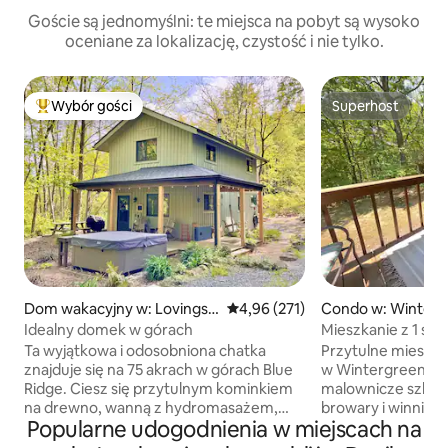
Goście są jednomyślni: te miejsca na pobyt są wysoko
oceniane za lokalizację, czystość i nie tylko.
Wybór gości
Superhost
Najpopularniejsze z kategorii Wybór gości
Superhost
Dom wakacyjny w: Lovingst
Średnia ocena: 4,96 na 5, liczba 
4,96 (271)
Condo w: Winterg
on
rt
Idealny domek w górach
Mieszkanie z 1 sypi
turystycznych, br
Ta wyjątkowa i odosobniona chatka
Przytulne mieszkan
znajduje się na 75 akrach w górach Blue
w Wintergreen 🌳 🌄 W pob
Ridge. Ciesz się przytulnym kominkiem
malownicze szlaki 
na drewno, wanną z hydromasażem,
browary i winnice
Popularne udogodnienia w miejscach na
grillem na węgiel drzewny i szybkim,
wypoczynkowa i ta
niezawodnym internetem
znajdują się zaledw