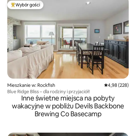
Wybór gości
Najpopularniejsze z kategorii Wybór gości
Mieszkanie w: Rockfish
Średnia ocena: 
4,98 (228)
Blue Ridge Bliss – dla rodziny i przyjaciół!
Inne świetne miejsca na pobyty
wakacyjne w pobliżu Devils Backbone
Brewing Co Basecamp