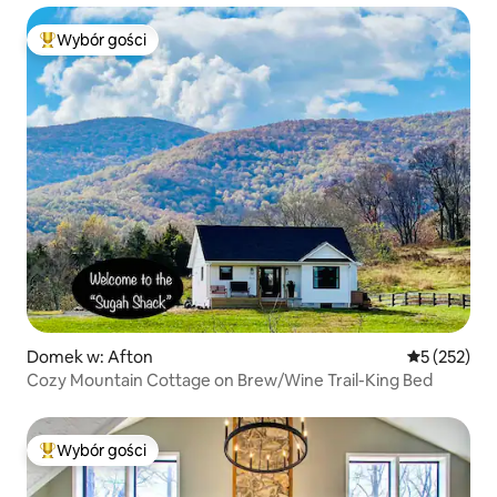
Wybór gości
Najpopularniejsze z kategorii Wybór gości
Domek w: Afton
Średnia ocen
5 (252)
Cozy Mountain Cottage on Brew/Wine Trail-King Bed
Wybór gości
Najpopularniejsze z kategorii Wybór gości