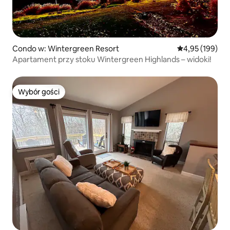
Condo w: Wintergreen Resort
Średnia ocena: 
4,95 (199)
Apartament przy stoku Wintergreen Highlands – widoki!
Wybór gości
Wybór gości