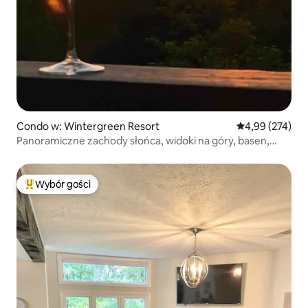
Condo w: Wintergreen Resort
Średnia ocena: 
4,99 (274)
Panoramiczne zachody słońca, widoki na góry, basen,
99 USD w środku tygodnia
Wybór gości
Najpopularniejsze z kategorii Wybór gości