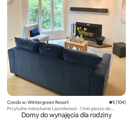
Condo w: Wintergreen Resort
Średnia ocen
5 (104)
Przytulne mieszkanie Laurelwood - 1 min pieszo do
Domy do wynajęcia dla rodziny
basenu