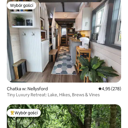
Wybór gości
Wybór gości
Chatka w: Nellysford
Średnia ocena: 
4,95 (278)
Tiny Luxury Retreat: Lake, Hikes, Brews & Vines
Wybór gości
Najpopularniejsze z kategorii Wybór gości