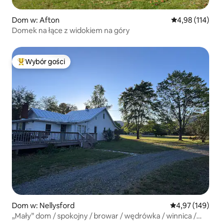
Dom w: Afton
Średnia ocena: 
4,98 (114)
Domek na łące z widokiem na góry
Wybór gości
Najpopularniejsze z kategorii Wybór gości
Dom w: Nellysford
Średnia ocena: 
4,97 (149)
„Mały” dom / spokojny / browar / wędrówka / winnica /