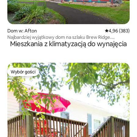
Dom w: Afton
Średnia ocena: 
4,96 (383)
Najbardziej wyjątkowy dom na szlaku Brew Ridge.
Mieszkania z klimatyzacją do wynajęcia
12 miejsc noclegowych
Wybór gości
Wybór gości