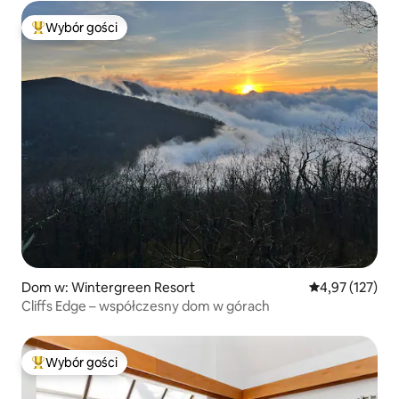
Wybór gości
Najpopularniejsze z kategorii Wybór gości
Dom w: Wintergreen Resort
Średnia ocena: 
4,97 (127)
Cliffs Edge – współczesny dom w górach
Wybór gości
Najpopularniejsze z kategorii Wybór gości