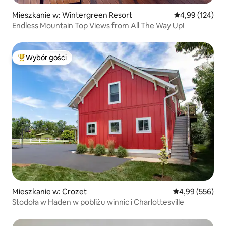
Mieszkanie w: Wintergreen Resort
Średnia ocena: 
4,99 (124)
Endless Mountain Top Views from All The Way Up!
Wybór gości
Najpopularniejsze z kategorii Wybór gości
Mieszkanie w: Crozet
Średnia ocena: 
4,99 (556)
Stodoła w Haden w pobliżu winnic i Charlottesville