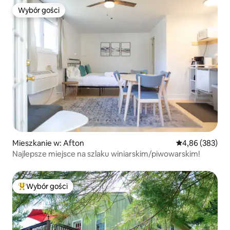
Wybór gości
Wybór gości
Mieszkanie w: Afton
Średnia ocena: 
4,86 (383)
Najlepsze miejsce na szlaku winiarskim/piwowarskim!
Wybór gości
Najpopularniejsze z kategorii Wybór gości