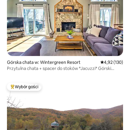
Górska chata w: Wintergreen Resort
Średnia ocena: 
4,92 (130)
Przytulna chata + spacer do stoków *Jacuzzi* Górski
klimat
Wybór gości
Najpopularniejsze z kategorii Wybór gości