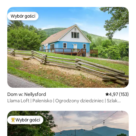
rzeka
Wybór gości
Wybór gości
Dom w: Nellysford
Średnia ocena: 
4,97 (153)
Llama Loft | Palenisko | Ogrodzony dziedziniec | Szlak
browarniczy
Wybór gości
Najpopularniejsze z kategorii Wybór gości