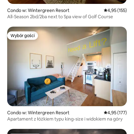
Condo w: Wintergreen Resort
Średnia ocena: 
4,95 (155)
All-Season 2bd/2ba next to Spa view of Golf Course
Wybór gości
Wybór gości
Condo w: Wintergreen Resort
Średnia ocena: 
4,95 (177)
Apartament z łóżkiem typu king-size i widokiem na góry