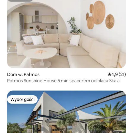
Superhost
Dom w: Patmos
Średnia ocena
4,9 (21)
Patmos Sunshine House 5 min spacerem od placu Skala
Wybór gości
Wybór gości