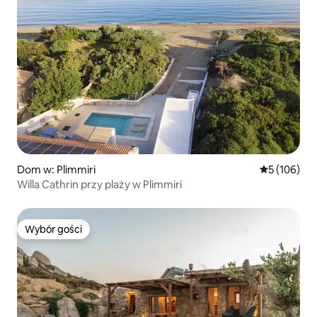
Dom w: Plimmiri
Średnia ocen
5 (106)
Willa Cathrin przy plaży w Plimmiri
Wybór gości
Wybór gości