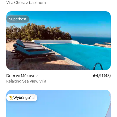
Villa Chora z basenem
Superhost
Superhost
Dom w: Μύκονος
Średnia ocena:
4,91 (43)
Relaxing Sea View Villa
Wybór gości
Najpopularniejsze z kategorii Wybór gości