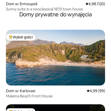
Dom w: Ermoupoli
Średnia ocena: 
4,98 (120)
Sunny suite in a neoclassical 1870 town house
Domy prywatne do wynajęcia
Wybór gości
Najpopularniejsze z kategorii Wybór gości
Dom w: Karlovasi
Średnia ocena:
4,99 (99)
Malama Beach Front House