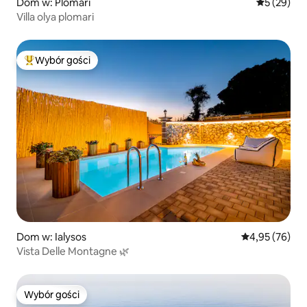
Dom w: Plomari
Średnia oce
5 (29)
Villa olya plomari
Wybór gości
Najpopularniejsze z kategorii Wybór gości
Dom w: Ialysos
Średnia ocena:
4,95 (76)
Vista Delle Montagne 🌿
Wybór gości
Wybór gości