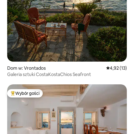
Dom w: Vrontados
Średnia ocena:
4,92 (13)
Galeria sztuki CostaKostaChios Seafront
Wybór gości
Najpopularniejsze z kategorii Wybór gości