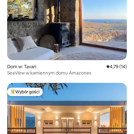
Dom w: Tavari
Średnia ocena:
4,79 (14)
SeaView w kamiennym domu Amazones
Wybór gości
Najpopularniejsze z kategorii Wybór gości