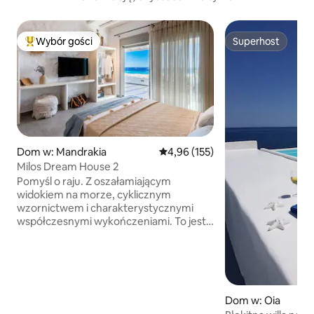
Wybór gości
Superhost
Najpopularniejsze z kategorii Wybór gości
Superhost
Dom w: Mandrakia
Średnia ocena: 4,96 na 5, liczba 
4,96 (155)
Milos Dream House 2
Pomyśl o raju. Z oszałamiającym
widokiem na morze, cyklicznym
wzornictwem i charakterystycznymi
współczesnymi wykończeniami. To jest
to miejsce! Nasze zakwaterowanie
znajduje się w wiosce Mandrakia. Morze
jest oddalone o zaledwie 50 m. Składa się
z jednej sypialni z jednym łóżkiem typu
queen, w pełni wyposażonej kuchni i
Dom w: Oia
łazienki (z bezpłatnymi przyborami