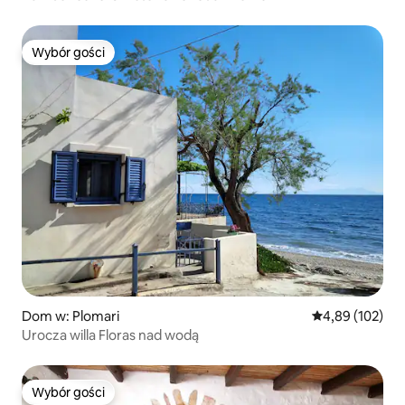
Wybór gości
Wybór gości
Dom w: Plomari
Średnia ocena: 
4,89 (102)
Urocza willa Floras nad wodą
Wybór gości
Wybór gości