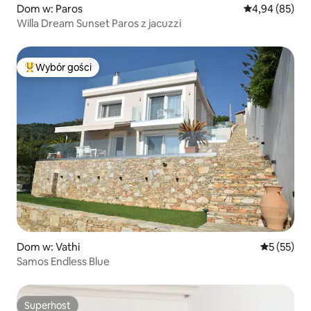
Dom w: Paros
Średnia ocena:
4,94 (85)
Willa Dream Sunset Paros z jacuzzi
Wybór gości
Najpopularniejsze z kategorii Wybór gości
Dom w: Vathi
Średnia oce
5 (55)
Samos Endless Blue
Superhost