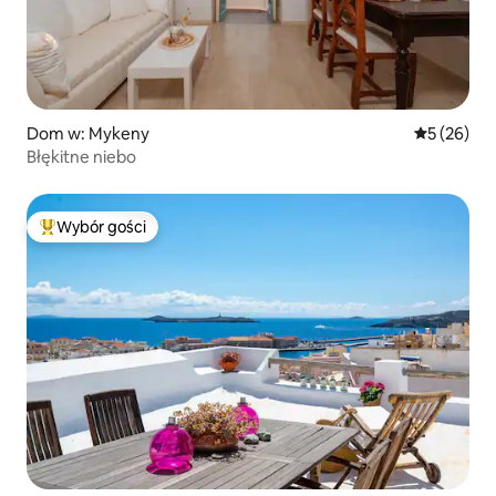
Dom w: Mykeny
Średnia oce
5 (26)
Błękitne niebo
Wybór gości
Najpopularniejsze z kategorii Wybór gości