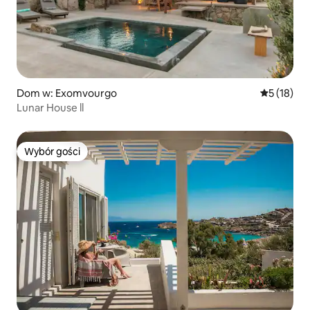
Dom w: Exomvourgo
Średnia oce
5 (18)
Lunar House ll
Wybór gości
Wybór gości