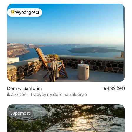
Wybór gości
Najpopularniejsze z kategorii Wybór gości
Dom w: Santorini
Średnia ocena:
4,99 (94)
ikia kriton – tradycyjny dom na kalderze
Superhost
Superhost