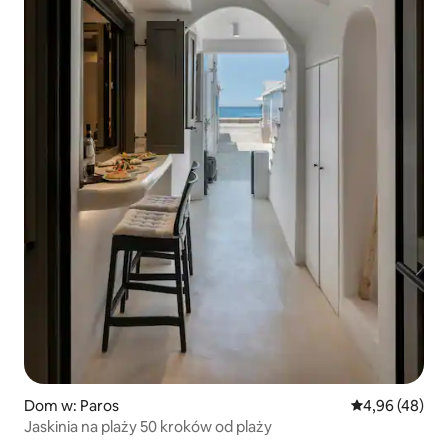
Dom w: Paros
Średnia ocena:
4,96 (48)
Jaskinia na plaży 50 kroków od plaży