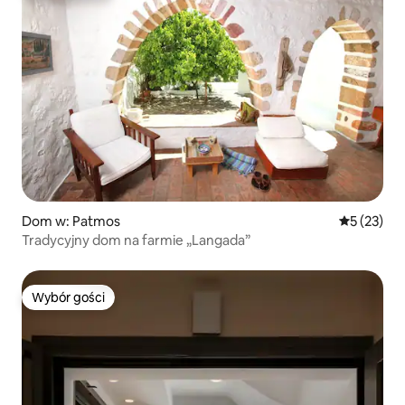
Dom w: Patmos
Średnia oce
5 (23)
Tradycyjny dom na farmie „Langada”
Wybór gości
Wybór gości