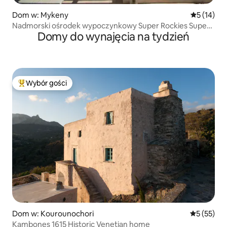
Dom w: Mykeny
Średnia oce
5 (14)
Nadmorski ośrodek wypoczynkowy Super Rockies Super
Domy do wynajęcia na tydzień
Rock Retreat
Wybór gości
Najpopularniejsze z kategorii Wybór gości
Dom w: Kourounochori
Średnia oce
5 (55)
Kambones 1615 Ηistoric Venetian home