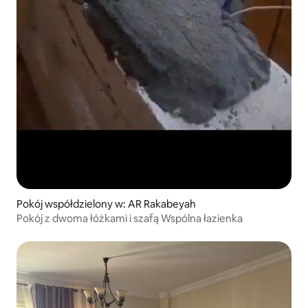
Pokój współdzielony w: AR Rakabeyah
Pokój z dwoma łóżkami i szafą Wspólna łazienka