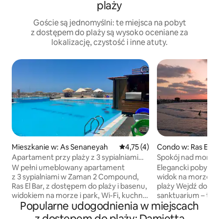
plaży
Goście są jednomyślni: te miejsca na pobyt
z dostępem do plaży są wysoko oceniane za
lokalizację, czystość i inne atuty.
Mieszkanie w: As Senaneyah
Średnia ocena: 4,75 na 5, liczb
4,75 (4)
Condo w: Ras El-Ba
Apartament przy plaży z 3 sypialniami
Spokój nad morzem | | Las A
i dostępem do basenu
Seaview Retreat
W pełni umeblowany apartament
Elegancki pobyt pr
z 3 sypialniami w Zaman 2 Compound,
widok na morze i 
Ras El Bar, z dostępem do plaży i basenu,
plaży Wejdź do s
widokiem na morze i park, Wi-Fi, kuchnią
sanktuarium – ten
Popularne udogodnienia w miejscach
i miejscem dla 6 gości. Idealne dla rodzin,
apartament przy p
na weekendowy wypad, na podróż
wejście i pięknie 
z dostępem do plaży: Damietta