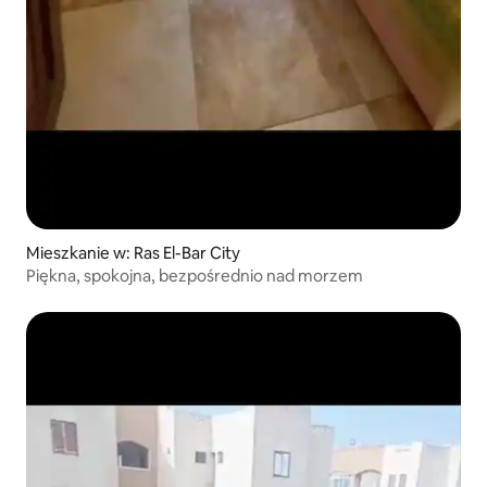
Mieszkanie w: Ras El-Bar City
Piękna, spokojna, bezpośrednio nad morzem