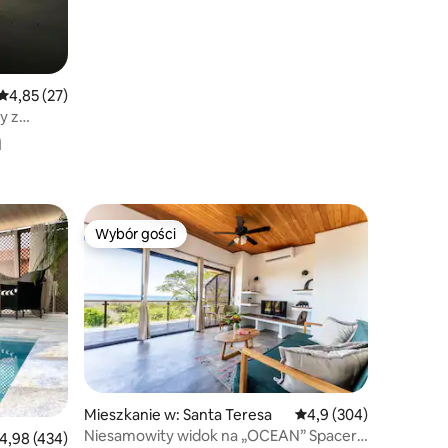
Średnia ocena: 4,85 na 5, liczba recenzji: 27
4,85 (27)
y z
a
Wybór gości
Wybór gości
Wybór gości
Mieszkanie w: Santa Teresa
Średnia ocena: 4,9 na 5
4,9 (304)
Niesamowity widok na „OCEAN” Spacer
rednia ocena: 4,98 na 5, liczba recenzji: 434
4,98 (434)