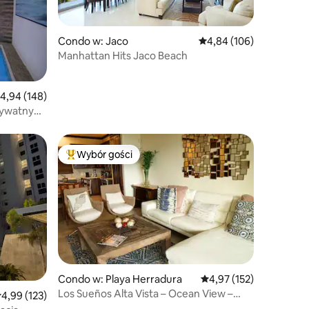
Condo w: Jaco
Średnia ocena: 4,84 na 5
4,84 (106)
Manhattan Hits Jaco Beach
rednia ocena: 4,94 na 5, liczba recenzji: 148
4,94 (148)
prywatnym
Wybór gości
Wybór gości
Najpopularniejsze z kategorii Wybór gości
Condo w: Playa Herradura
Średnia ocena: 4,97 na 5
4,97 (152)
Los Sueños Alta Vista – Ocean View –
rednia ocena: 4,99 na 5, liczba recenzji: 123
4,99 (123)
Beach Club!