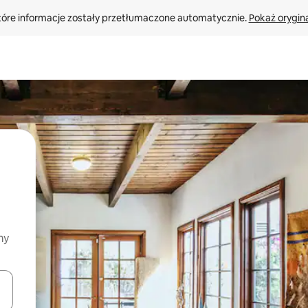
tóre informacje zostały przetłumaczone automatycznie. 
Pokaż orygina
my
o nich za pomocą klawiszy strzałek w górę i w dół lub przeglądać j