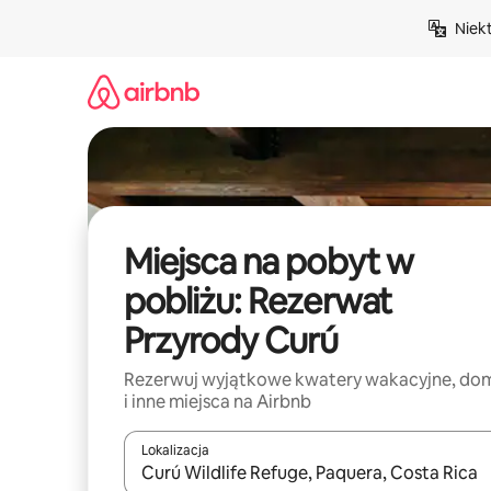
Przejdź
Niek
do
treści
Miejsca na pobyt w
pobliżu: Rezerwat
Przyrody Curú
Rezerwuj wyjątkowe kwatery wakacyjne, do
i inne miejsca na Airbnb
Lokalizacja
Gdy wyniki będą dostępne, możesz poruszać się p