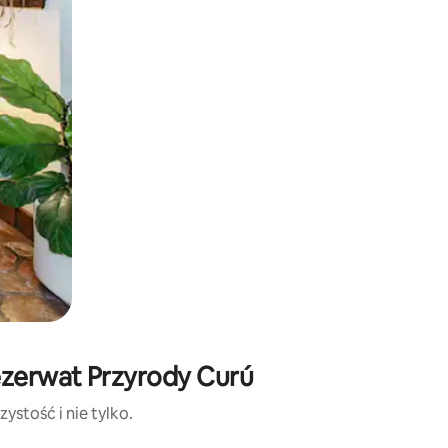
ezerwat Przyrody Curú
ystość i nie tylko.