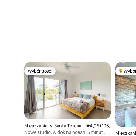
Wybór gości
Wybór
Wybór gości
Najpopul
Mieszkanie w: Santa Teresa
Średnia ocena: 4,96 na 5
4,96 (106)
Nowe studio, widok na ocean, 5 minut
Mieszkani