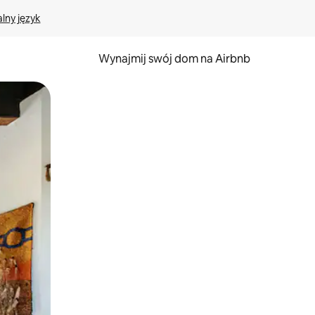
lny język
Wynajmij swój dom na Airbnb
e za pomocą gestów dotykowych lub przesuwania.