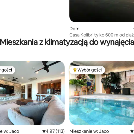
Dom
Casa Kolibri tylko 600 m od plaż
Mieszkania z klimatyzacją do wynajęci
basenem
 gości
Wybór gości
arniejsze z kategorii Wybór gości
Najpopularniejsze z kategorii 
, liczba recenzji: 106
e w: Jaco
Średnia ocena: 4,97 na 5, liczba recenzji: 113
4,97 (113)
Mieszkanie w: Jaco
Ś