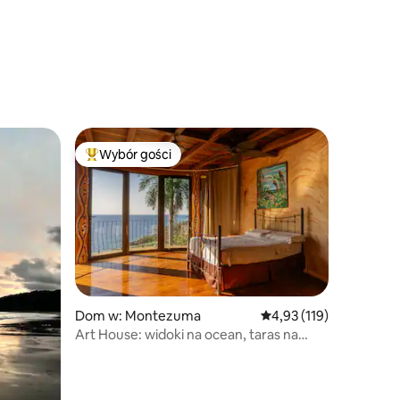
Wybór gości
Najpopularniejsze z kategorii Wybór gości
Dom w: Montezuma
Średnia ocena: 4,93 na 5
4,93 (119)
Art House: widoki na ocean, taras na
dachu i basen