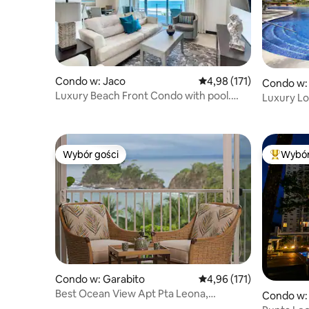
Condo w: Jaco
Średnia ocena: 4,98 na 5
4,98 (171)
Condo w: 
Luxury Beach Front Condo with pool.
Luxury Lo
Piąte piętro.
baseny i M
Wybór gości
Wybór
Wybór gości
Najpopul
Condo w: Garabito
Średnia ocena: 4,96 na 5
4,96 (171)
Best Ocean View Apt Pta Leona,
Condo w: 
bezpośredni dostęp do plaży