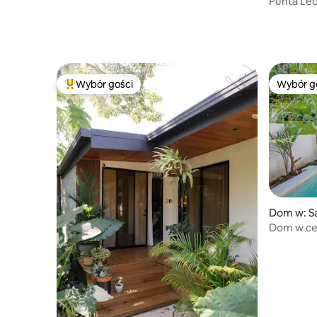
Punta Leo
basen + s
Wybór gości
Wybór g
Najpopularniejsze z kategorii Wybór gości
Wybór g
Dom w: S
Dom w ce
z prywat