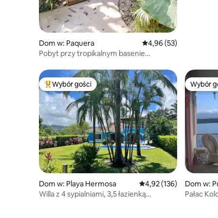
Dom w: Paquera
Średnia ocena: 4,96 na 
4,96 (53)
Pobyt przy tropikalnym basenie
z bioluminescencją, Tortuga, Curu
Wybór gości
Wybór g
Najpopularniejsze z kategorii Wybór gości
Wybór g
Dom w: Playa Hermosa
Średnia ocena: 4,92 na 5
4,92 (136)
Dom w: P
Willa z 4 sypialniami, 3,5 łazienką
Pałac Kolo
i prywatnym basenem na brzegu oceanu