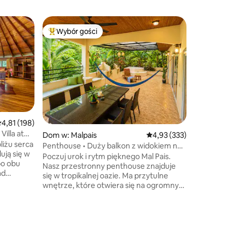
Willa w: 
Wybór gości
Wybór
Najpopularniejsze z kategorii Wybór gości
Najpopu
Willa Mil
Beachsid
Milla La 
nadmorski
scenerii
miejsca 
Korzystaj
klimatyza
wyposażo
wodą, poś
rednia ocena: 4,81 na 5, liczba recenzji: 198
4,81 (198)
oraz org
illa at
Dom w: Malpais
Średnia ocena: 4,93 na 5
4,93 (333)
przyborów t
liżu serca
udogodnie
Penthouse • Duży balkon z widokiem na
ują się w
prywatny
dżunglę • W pobliżu plaży
Poczuj urok i rytm pięknego Mal Pais.
po obu
spożywcz
Nasz przestronny penthouse znajduje
ad
piękno Sa
się w tropikalnej oazie. Ma przytulne
głości
komforte
wnętrze, które otwiera się na ogromny
ami. Jest
balkon z widokiem na tropikalny basen.
ynajęcia
Przejdź na piękne plaże i do basenów
 Spodoba
pływowych. W pobliżu najlepszych
 na widok
miejsc do surfowania! Cicha lokalizacja,