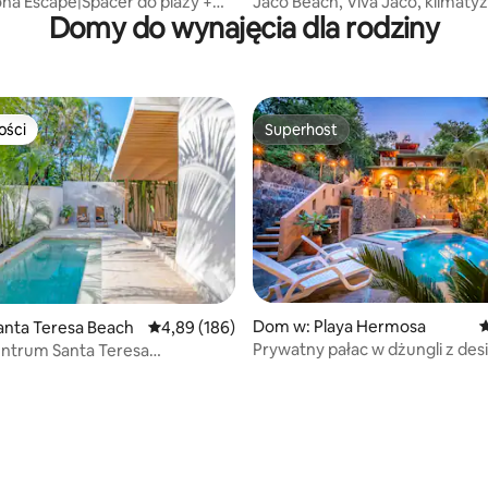
na Escape|Spacer do plaży +
Jaco Beach, Viva Jaco, klimatyz
Domy do wynajęcia dla rodziny
zybkie Wi-Fi
CIEPŁA woda, 3 baseny, grill
ości
Superhost
ości
Superhost
Dom w: Playa Hermosa
Ś
anta Teresa Beach
Średnia ocena: 4,89 na 5, liczba recenzji: 186
4,89 (186)
Prywatny pałac w dżungli z de
ntrum Santa Teresa
basenem
nym basenem