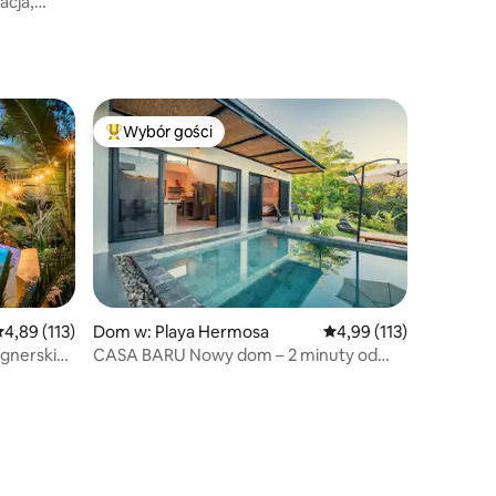
acja,
Wybór gości
Najpopularniejsze z kategorii Wybór gości
rednia ocena: 4,89 na 5, liczba recenzji: 113
4,89 (113)
Dom w: Playa Hermosa
Średnia ocena: 4,99 na 5
4,99 (113)
signerskim
CASA BARU Nowy dom – 2 minuty od
plaży