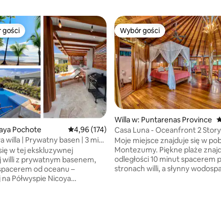
 gości
Wybór gości
arniejsze z kategorii Wybór gości
Wybór gości
Willa w: Puntarenas Province
Ś
Playa Pochote
Średnia ocena: 4,96 na 5, liczba recenzji: 174
4,96 (174)
Casa Luna - Oceanfront 2 Story V
Amor de Mar
 willa | Prywatny basen | 3 min
Moje miejsce znajduje się w pob
Montezumy. Piękne plaże znajd
się w tej ekskluzywnej
odległości 10 minut spacerem 
 willi z prywatnym basenem,
stronach willi, a słynny wodosp
 spacerem od oceanu –
Montezuma znajduje się w odle
 na Półwyspie Nicoya
krótkiego spaceru od rzeki za n
j Strefie przy plaży Tambor,
to jedno z niewielu miejsc do w
nej osiedlu z całodobową
, liczba recenzji: 222
bezpośrednio przed oceanem.
i pięknym 9-dołkowym polem
Ci się moje miejsce ze względu
. Jasne, otwarte wnętrza