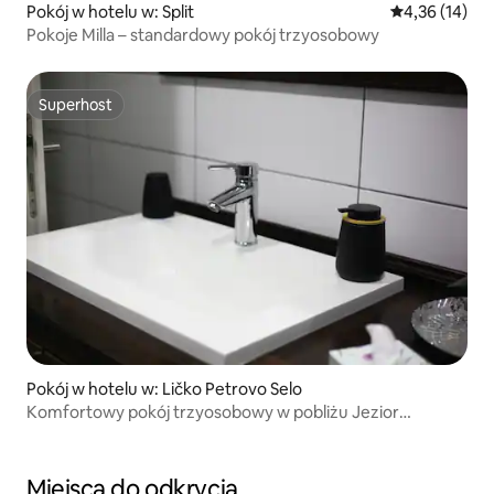
Pokój w hotelu w: Split
Średnia ocena:
4,36 (14)
Pokoje Milla – standardowy pokój trzyosobowy
Superhost
Superhost
Pokój w hotelu w: Ličko Petrovo Selo
Komfortowy pokój trzyosobowy w pobliżu Jezior
Plitwickich
Miejsca do odkrycia