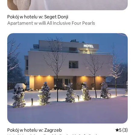
Pokój w hotelu w: Seget Donji
Apartament w willi All Inclusive Four Pearls
Pokój w hotelu w: Zagrzeb
Średnia oc
5 (3)