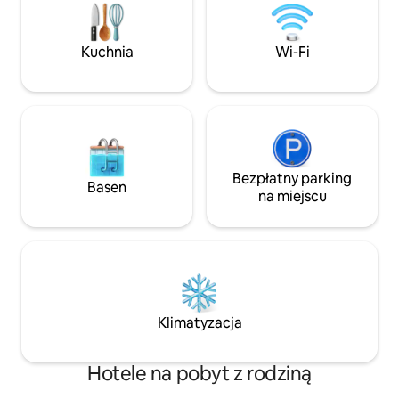
i hotelową restaurację serwującą dania
spersonalizowane 
kuchni lokalnej, dzięki czemu jest idealny
historia zacznie si
zarówno dla osób pragnących odpocząć,
Kuchnia
Wi-Fi
jak i dla miłośników aktywnego
wypoczynku.
Bezpłatny parking
Basen
na miejscu
Klimatyzacja
Hotele na pobyt z rodziną