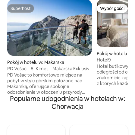
Superhost
Wybór gości
Superhost
Wybór gości
Pokój w hotelu w:
Hotel9
Pokój w hotelu w: Makarska
Hotel butikowy po
PD Vošac – 8. Kimet – Makarska Exklusiv
odległości od cent
PD Vošac to komfortowe miejsce na
znakomicie zapro
pobyt w stylu górskim położone nad
z których każde o
Makarską, oferujące spokojne
odważną estetykę.
odosobnienie w otoczeniu przyrody
prawdziwym świ
Popularne udogodnienia w hotelach w:
i z oszałamiającym panoramicznym
wyrafinowania ho
widokiem na morze. Idealne miejsce dla
Chorwacja
Każdy szczegół zo
gości, którzy szukają relaksu z dala od
dobrany, aby stwo
tłumów, a jednocześnie znajdują się
przyjazną atmosfe
w odległości krótkiego przejazdu od
personel dokłada 
centrum miasta i plaż. Obiekt oferuje
sprostać Twoim p
przytulne pokoje, przyjazną atmosferę
zapewniając praw