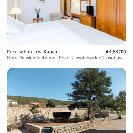
Pokój w hotelu w: Kupari
Średnia ocena:
4,83 (12)
Hotel Pansion Srebreno - Pokój 2-osobowy lub 2-osobowy
typu B&B-3