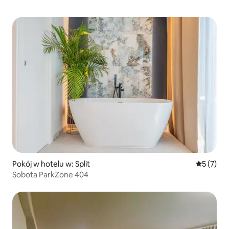
Pokój w hotelu w: Split
Średnia oc
5 (7)
Sobota ParkZone 404