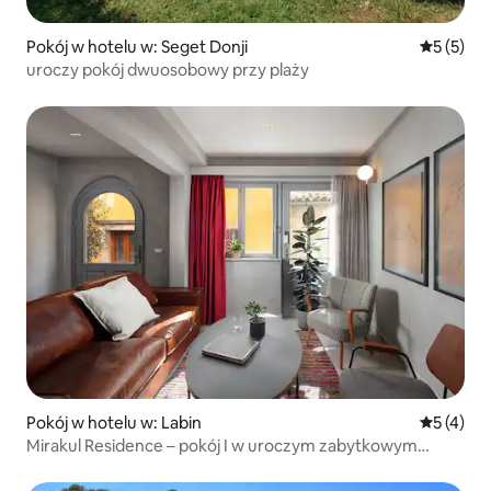
Pokój w hotelu w: Seget Donji
Średnia oc
5 (5)
uroczy pokój dwuosobowy przy plaży
Pokój w hotelu w: Labin
Średnia oc
5 (4)
Mirakul Residence – pokój I w uroczym zabytkowym
miasteczku