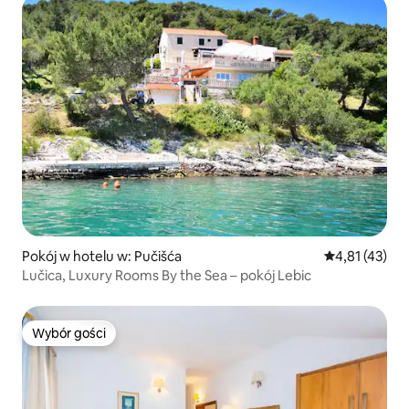
Pokój w hotelu w: Pučišća
Średnia ocena:
4,81 (43)
Lučica, Luxury Rooms By the Sea – pokój Lebic
Wybór gości
Wybór gości