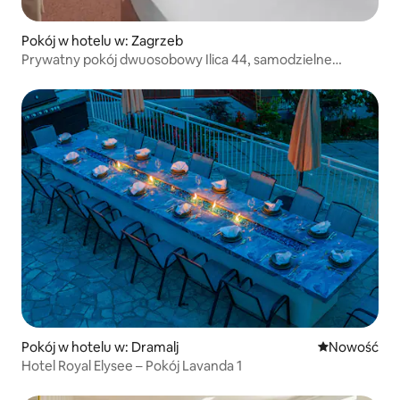
Pokój w hotelu w: Zagrzeb
Prywatny pokój dwuosobowy Ilica 44, samodzielne
zameldowanie
Pokój w hotelu w: Dramalj
Nowe miejsc
Nowość
Hotel Royal Elysee – Pokój Lavanda 1