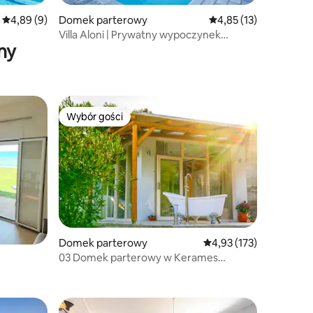
Średnia ocena: 4,89 na 5, liczba recenzji: 9
4,89 (9)
Domek parterowy
Średnia ocena: 4,85 na 
4,85 (13)
Villa Aloni | Prywatny wypoczynek
ny
w pobliżu plaży Triopetra
Wybór gości
Wybór gości
Domek parterowy
Średnia ocena: 4,93 na 5
4,93 (173)
03 Domek parterowy w Kerames
Rethymno Manuel