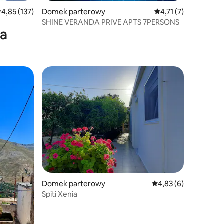
rednia ocena: 4,85 na 5, liczba recenzji: 137
4,85 (137)
Domek parterowy
Średnia ocena: 4,71 n
4,71 (7)
SHINE VERANDA PRIVE APTS 7PERSONS
ia
Wybór gości
Domek parterowy
Średnia ocena: 4,83 na
4,83 (6)
Spiti Xenia