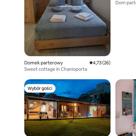
Dom parte
z jacuzzi
Domek parterowy
Średnia ocena: 4,73 na 
4,73 (26)
Sweet cottage in Chanioporta
Wybór gości
Wybór gości