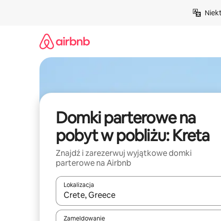
Przejdź
Niek
do
treści
Domki parterowe na
pobyt w pobliżu: Kreta
Znajdź i zarezerwuj wyjątkowe domki
parterowe na Airbnb
Lokalizacja
Gdy wyniki będą dostępne, możesz poruszać się p
Zameldowanie