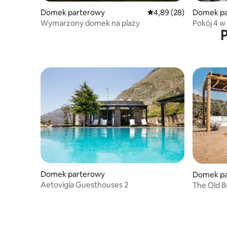
Domek parterowy
Średnia ocena: 4,89 na 
4,89 (28)
Domek pa
Wymarzony domek na plaży
Pokój 4 
P
w Paliochi
Domek parterowy
Domek pa
Aetovigla Guesthouses 2
The Old 