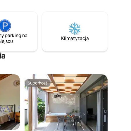
ni lub
parkingowi, klimatyzacji i niezawodnemu
laos
Wi-Fi komfort jest gwarantowany.
Zaledwie 1,2 km od autostrady, dzięki
czemu można bez wysiłku zwiedzać
wyspę.
ny parking na
Klimatyzacja
iejscu
ia
Superhost
Superhost