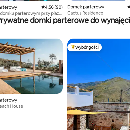
Domek parterowy
Ś
5, liczba recenzji: 28
rterowy
Średnia ocena: 4,56 na 5, liczba recenzji: 90
4,56 (90)
Cactus Residence
w domku parterowym przy plaży
rywatne domki parterowe do wynajęc
ora dla 2 osób
Wybór gości
Najpopularniejsze z kategorii 
rterowy
Beach House