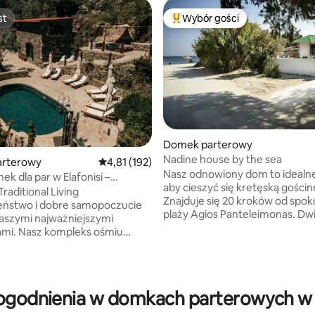
st
Wybór gości
st
Najpopularniejsze z kategorii 
Domek parterowy
Nadine house by the sea
rterowy
Średnia ocena: 4,81 na 5, liczba recenzji: 192
4,81 (192)
Nasz odnowiony dom to idealne
k dla par w Elafonisi –
aby cieszyć się kretęską gościn
 życie w Ellafos
Traditional Living
Znajduje się 20 kroków od spok
eństwo i dobre samopoczucie
5, liczba recenzji: 32
plaży Agios Panteleimonas. Dwi
naszymi najważniejszymi
ścieżki po obu stronach domu
leks ośmiu
do pobliskich plaż. Po prawej st
nych kamiennych domów w
znajduje się słynna plaża Vulism
tenskim został starannie
krystalicznie czystą wodą i zło
owany dla dorosłych
piaskiem, a po lewej chłodna pl
cych spokoju, autentyczności i
ogodnienia w domkach parterowych w p
relaksu i medytacji. W ciągu 5 
 Jako rodzinny ośrodek
spacerem można dotrzeć do
kowy zobowiązujemy się do