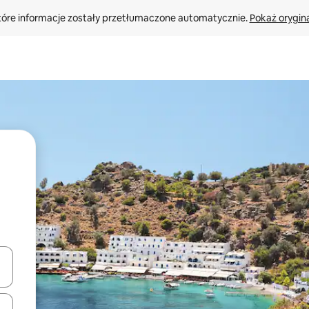
tóre informacje zostały przetłumaczone automatycznie. 
Pokaż orygina
o nich za pomocą klawiszy strzałek w górę i w dół lub przeglądać j