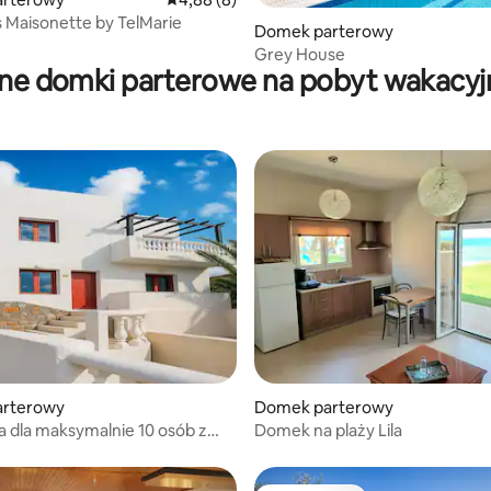
is Maisonette by TelMarie
 5, liczba recenzji: 9
Domek parterowy
Grey House
nne domki parterowe na pobyt wakacyj
rterowy
Domek parterowy
la dla maksymalnie 10 osób z
Domek na plaży Lila
idokiem