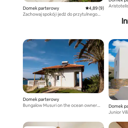
Aristotel
Domek parterowy
Średnia ocena: 4,89 na
4,89 (9)
Zachowaj spokój i jedź do przytulnego
I
domu na Krecie w Kolymvari
Domek parterowy
Bungalow Musuri on the ocean owner
Domek pa
german on site
Junior Vil
pełnym w