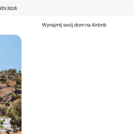
lny język
Wynajmij swój dom na Airbnb
e za pomocą gestów dotykowych lub przesuwania.