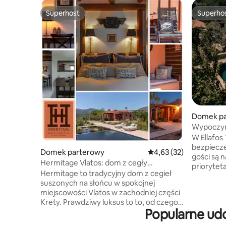
Superhost
Superho
Superhost
Superho
Domek pa
Wypoczyne
tradycyjne
W Ellafos 
bezpiecz
Domek parterowy
Średnia ocena: 4,63 na 
4,63 (32)
gości są 
Hermitage Vlatos: dom z cegły
priorytetami. Nasz komp
z basenem i piecem
Hermitage to tradycyjny dom z cegieł
tradycyj
suszonych na słońcu w spokojnej
stylu kre
miejscowości Vlatos w zachodniej części
zaprojekt
Krety. Prawdziwy luksus to to, od czego
poszukują
Popularne ud
uciekasz: całkowita prywatność, brak
komfortu.
sąsiadów, brak zanieczyszczenia
wypoczyn