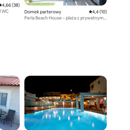
Średnia ocena: 4,66 na 5, liczba recenzji: 38
4,66 (38)
d WC
Domek parterowy
Średnia ocena: 4,4 na 
4,4 (10)
Perla Beach House – plaża z prywatnymi
leżakami