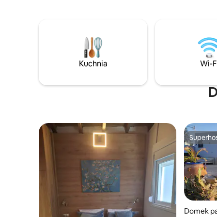
świetlnego, ciemne, pełne gwiazd niebo
zapewnien
i tylko odgłosy natury. Grube gliniane
spokojnym
ściany utrzymują chłód latem i ciepło
Goście w 
zimą. Zimowy pobyt długoterminowy
Dziękujem
(28 nocy lub więcej): specjalny pakiet
Traditiona
obejmujący ogrzewanie, drewno
pobyt był
opałowe, kosz powitalny i sprzątanie.
Kuchnia
Wi-F
Idealne do pracy zdalnej lub spokojnego
wypoczynku. W ciągu dnia korzystaj
z basenu bez krawędzi, a wieczorem
D
z pieca opalanego drewnem.
Superho
Superho
Domek pa