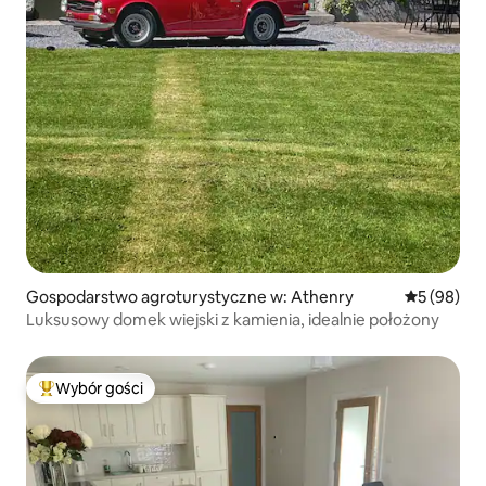
Gospodarstwo agroturystyczne w: Athenry
Średnia oce
5 (98)
Luksusowy domek wiejski z kamienia, idealnie położony
Wybór gości
Najpopularniejsze z kategorii Wybór gości