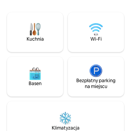
z 1 innym obiektem Po prostu piękna
miejsce na pełny 
przestrzeń do relaksu, w pobliżu Carrick
wypad. Domek poł
on Shannon, restauracje, jedzenie na
szlakach Bogland,
wynos i wszystkie inne udogodnienia.
spędzić dnia, podz
Również bardzo blisko do wielu
a potem wrócić i 
spacerów, wędrówek i pięknych miejsc,
Jacuzzi znajduje s
takich jak Lough Key. Tylko dla dorosłych
i jest przeznaczo
Kuchnia
Wi-Fi
i maksymalnie 1 pies na apartament.
użytku. Zostanie 
przyjazd bez dod
Bezpłatny parking
Basen
na miejscu
Klimatyzacja