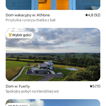
Dom wakacyjny w: Athlone
Średnia ocena
4,8 (92)
Przytulna i urocza chatka z bali
Wybór gości
Najpopularniejsze z kategorii Wybór gości
Dom w: Fuerty
Średnia oc
5 (11)
Spokojny pobyt na irlandzkiej wsi