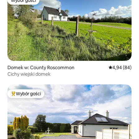
Wybór gości
Wybór gości
Domek w: County Roscommon
Średnia ocena:
4,94 (84)
Cichy wiejski domek
Wybór gości
Najpopularniejsze z kategorii Wybór gości