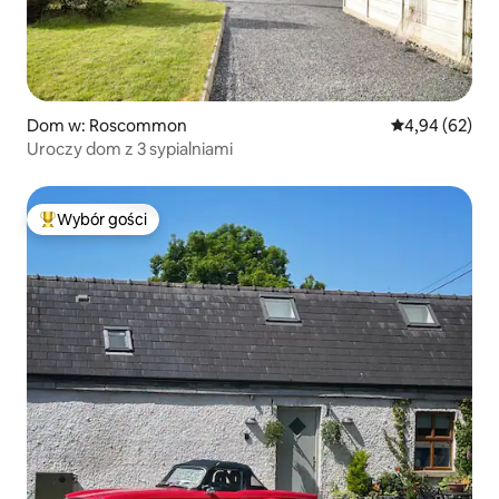
Dom w: Roscommon
Średnia ocena:
4,94 (62)
Uroczy dom z 3 sypialniami
Wybór gości
Najpopularniejsze z kategorii Wybór gości