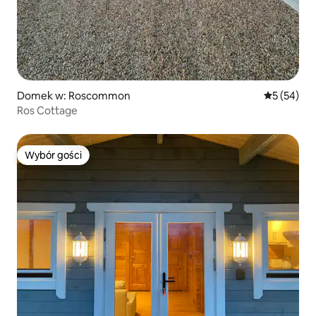
Domek w: Roscommon
Średnia oce
5 (54)
Ros Cottage
Wybór gości
Wybór gości