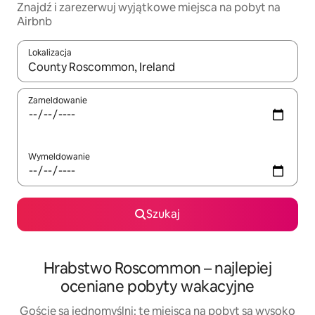
Znajdź i zarezerwuj wyjątkowe miejsca na pobyt na
Airbnb
Lokalizacja
Gdy wyniki będą dostępne, możesz poruszać się po nich za pom
Zameldowanie
Wymeldowanie
Szukaj
Hrabstwo Roscommon – najlepiej
oceniane pobyty wakacyjne
Goście są jednomyślni: te miejsca na pobyt są wysoko