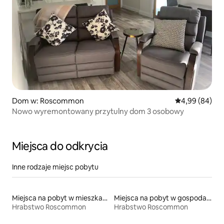
Dom w: Roscommon
Średnia ocena:
4,99 (84)
Nowo wyremontowany przytulny dom 3 osobowy
Miejsca do odkrycia
Inne rodzaje miejsc pobytu
Miejsca na pobyt w mieszkaniach typu condo
Miejsca na pobyt w gospodarstwach agroturystycznych
Hrabstwo Roscommon
Hrabstwo Roscommon