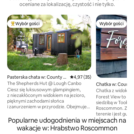
oceniane za lokalizację, czystość i nie tylko.
Wybór gości
Wybór gości
Najpopularniejsze z kategorii Wybór gości
Wybór gości
Pasterska chata w: County R
Średnia ocena: 4,97 na 5, liczba
4,97 (35)
oscommon
The Shepherds Hut @ Lough Canbo
Chatka w: Count
Ciesz się luksusowym glampingiem,
mon
Chatka z widokiem
z niezakłóconym widokiem na jezioro,
Forest View to sp
pięknymi zachodami słońca
siedzibą w Toobra
i zanurzeniem w przyrodzie. Obejmuje
Roscommon. Znajd
prywatną łazienkę z toaletą, umywalką i
terenie i jest gus
prysznicem. Jednostka zawiera również
Popularne udogodnienia w miejscach na
2 osób. Jest w pe
Wi-Fi i telewizor z Netflixem itp. Miejsce i
odrobinę luksusu 
wakacje w: Hrabstwo Roscommon
wanna z hydromasażem współdzielone
balii/jacuzzi opal