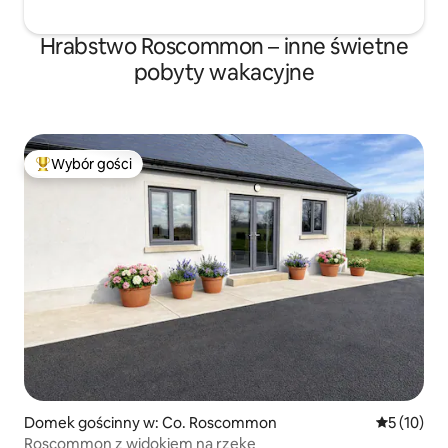
Hrabstwo Roscommon – inne świetne
pobyty wakacyjne
Wybór gości
Najpopularniejsze z kategorii Wybór gości
Domek gościnny w: Co. Roscommon
Średnia oce
5 (10)
Roscommon z widokiem na rzekę